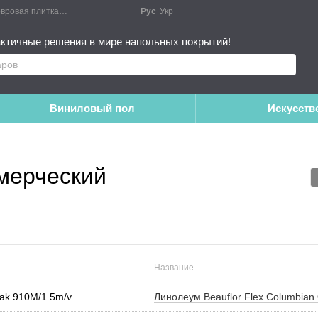
ПолMall - магазин напольных покрытий: ковролин, линолеум, ламинат, ковровая плитка и искусственная трава
Рус
Укр
ктичные решения в мире напольных покрытий!
Виниловый пол
Искусств
ммерческий
Название
Oak 910M/1.5m/v
Линолеум Beauflor Flex Columbia