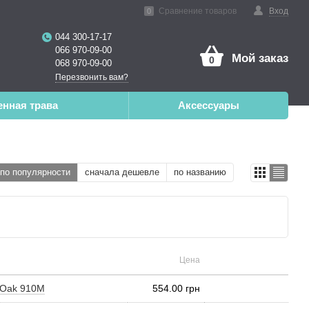
Сравнение товаров
Вход
0
044 300-17-17
066 970-09-00
Мой заказ
0
068 970-09-00
Перезвонить вам?
енная трава
Аксессуары
по популярности
сначала дешевле
по названию
Цена
n Oak 910M
554.00 грн