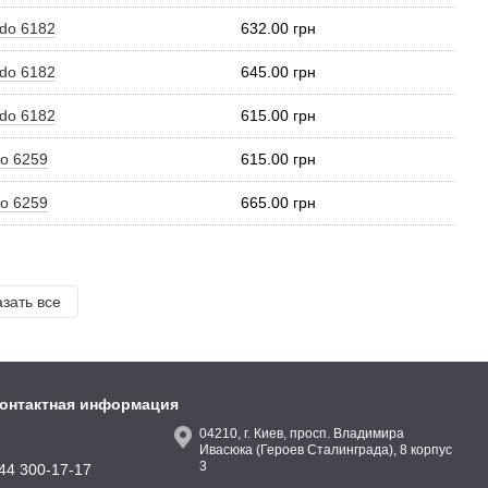
edo 6182
632.00 грн
edo 6182
645.00 грн
edo 6182
615.00 грн
co 6259
615.00 грн
co 6259
665.00 грн
зать все
онтактная информация
04210, г. Киев, просп. Владимира
Ивасюка (Героев Сталинграда), 8 корпус
3
44 300-17-17