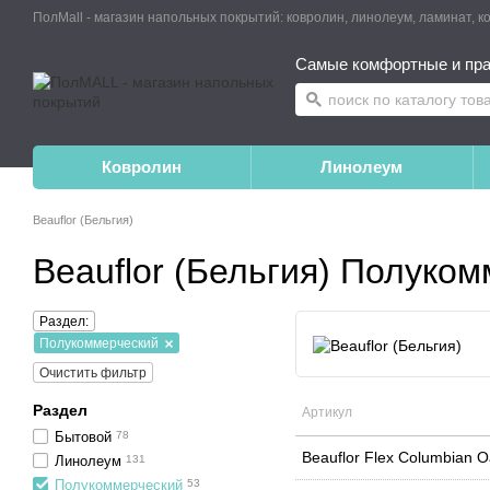
Самые комфортные и пра
Ковролин
Линолеум
Beauflor (Бельгия)
Beauflor (Бельгия) Полуко
Раздел:
Полукоммерческий
Очистить фильтр
Раздел
Артикул
Бытовой
78
Beauflor Flex Columbian 
Линолеум
131
Полукоммерческий
53