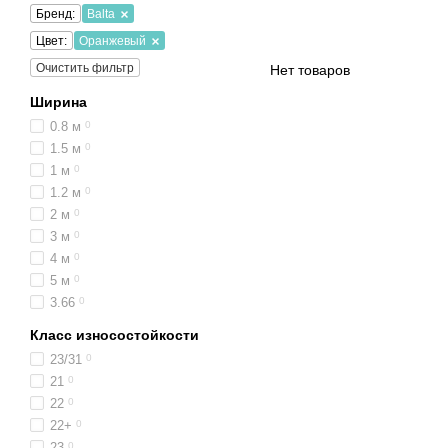
Бренд:
Balta
Цвет:
Оранжевый
Очистить фильтр
Нет товаров
Ширина
0.8 м
0
1.5 м
0
1 м
0
1.2 м
0
2 м
0
3 м
0
4 м
0
5 м
0
3.66
0
Класс износостойкости
23/31
0
21
0
22
0
22+
0
23
0