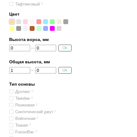
Тафтинговый
0
Цвет
Высота ворса, мм
OK
Общая высота, мм
OK
Тип основы
Дуотекс
0
Твинбек
0
Резиновая
0
Синтетический джут
0
Войлочная
0
Тканая
0
FusionBac
0