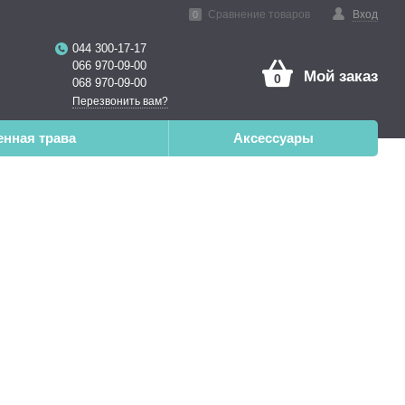
нная реальность
Сравнение товаров
Вход
0
044 300-17-17
066 970-09-00
Мой заказ
0
068 970-09-00
Перезвонить вам?
енная трава
Аксессуары