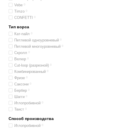
Vebe
0
Timzo
0
CONFETTI
0
Тип ворса
Кат-пайл
0
Петлевой одноуровневый
0
Петлевой многоуровневый
0
Скролл
0
Велюр
0
Cut-loop (разрезной)
0
Комбинированный
0
Фризе
0
Саксони
0
Бербер
0
Шагги
0
Иглопробивной
0
Твист
0
Способ производства
Иглопробивной
0