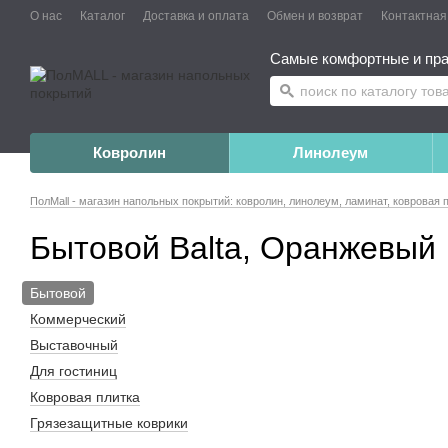
О нас
Каталог
Доставка и оплата
Обмен и возврат
Контактна
Самые комфортные и пра
Ковролин
Линолеум
ПолMall - магазин напольных покрытий: ковролин, линолеум, ламинат, ковровая 
Бытовой Balta, Оранжевый
Бытовой
Коммерческий
Выставочный
Для гостиниц
Ковровая плитка
Грязезащитные коврики