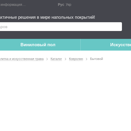
я информация
Блог
Публичный договор
Рус
Укр
Монтажные работы
Дополне
ктичные решения в мире напольных покрытий!
Виниловый пол
Искусств
плитка и искусственная трава
Каталог
Ковролин
Бытовой