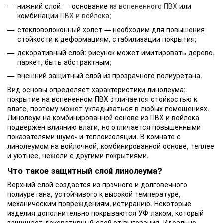
нижний слой — основание
из вспененного ПВХ
или
комбинации
ПВХ и войлока
;
стекловолоконный холст — необходим для повышения
стойкости к деформациям, стабилизации покрытия;
декоративный слой: рисунок может имитировать дерево,
паркет, быть абстрактным;
внешний защитный слой из прозрачного полиуретана.
Вид основы определяет характеристики линолеума:
покрытие на вспененном ПВХ отличается стойкостью к
влаге, поэтому может укладываться в любых помещениях.
Линолеум на комбинированной основе из ПВХ и войлока
подвержен влиянию влаги, но отличается повышенными
показателями шумо- и теплоизоляции. В комнате с
линолеумом на войлочной, комбинированной основе, теплее
и уютнее, нежели с другими покрытиями.
Что такое защитный слой линолеума?
Верхний слой создается из прочного и долговечного
полиуретана, устойчивого к высокой температуре,
механическим повреждениям, истиранию. Некоторые
изделия дополнительно покрываются УФ-лаком, который
защищает декоративный слой от выгорания. Идеально