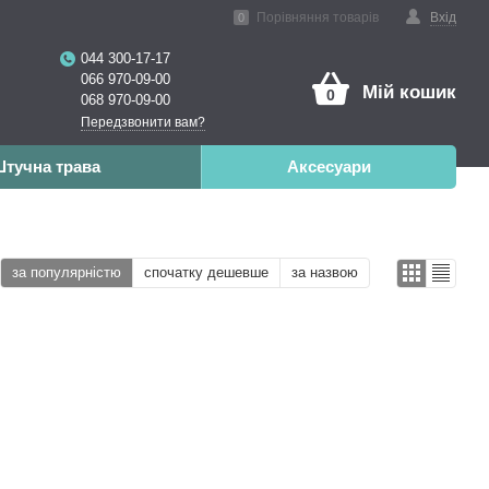
ена реальність
Порівняння товарів
Вхід
0
044 300-17-17
066 970-09-00
Мій кошик
0
068 970-09-00
Передзвонити вам?
тучна трава
Аксесуари
за популярністю
спочатку дешевше
за назвою