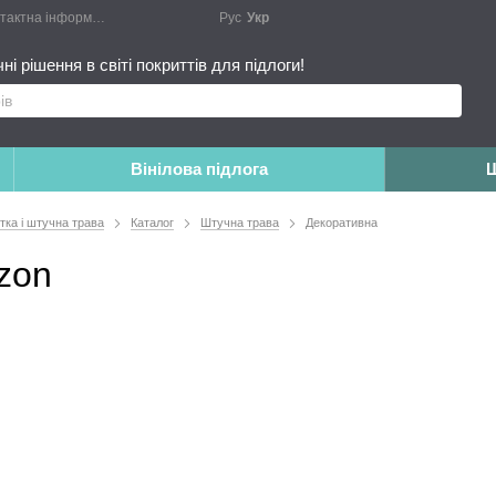
актна інформація
Блог
Публічний договір
Рус
Укр
Монтажні роботи
Доповн
і рішення в світі покриттів для підлоги!
Вінілова підлога
Ш
итка і штучна трава
Каталог
Штучна трава
Декоративна
zon