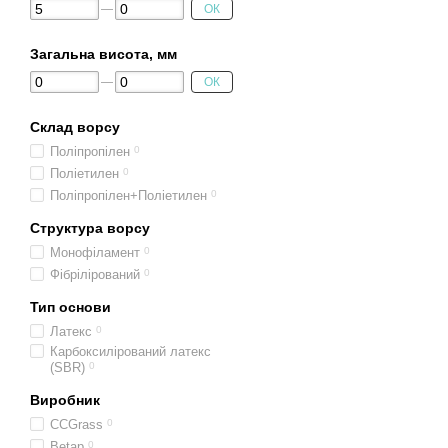
ОК
Загальна висота, мм
ОК
Склад ворсу
Поліпропілен
0
Поліетилен
0
Поліпропілен+Поліетилен
0
Структура ворсу
Монофіламент
0
Фібрілірований
0
Тип основи
Латекс
0
Карбоксилірований латекс
(SBR)
0
Виробник
CCGrass
0
Betap
0