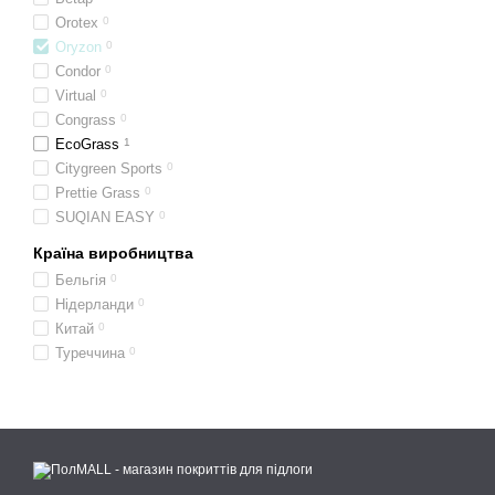
Orotex
0
Oryzon
0
Condor
0
Virtual
0
Congrass
0
EcoGrass
1
Citygreen Sports
0
Prettie Grass
0
SUQIAN EASY
0
Країна виробництва
Бельгія
0
Нідерланди
0
Китай
0
Туреччина
0