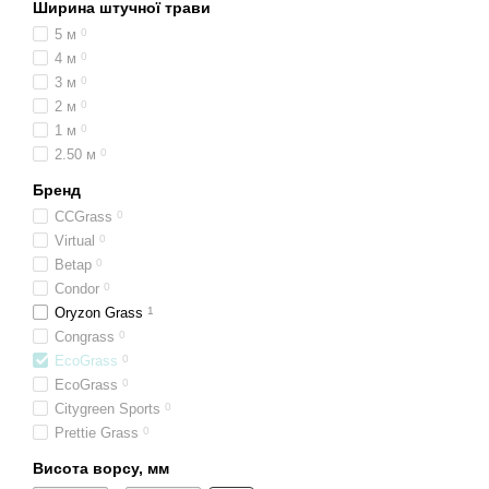
Ширина штучної трави
5 м
0
4 м
0
3 м
0
2 м
0
1 м
0
2.50 м
0
Бренд
CCGrass
0
Virtual
0
Betap
0
Condor
0
Oryzon Grass
1
Congrass
0
EcoGrass
0
EcoGrass
0
Citygreen Sports
0
Prettie Grass
0
Висота ворсу, мм