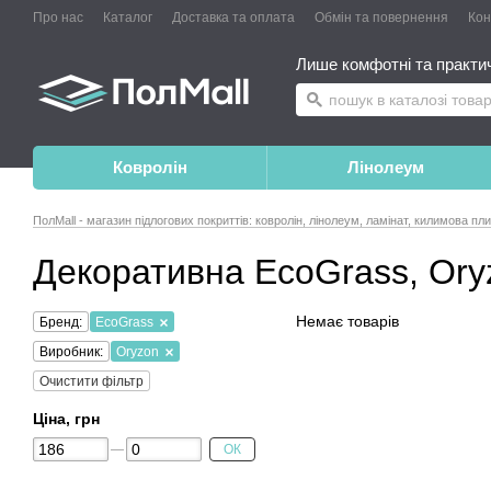
Про нас
Каталог
Доставка та оплата
Обмін та повернення
Конт
Лише комфотні та практичн
Ковролін
Лінолеум
ПолMall - магазин підлогових покриттів: ковролін, лінолеум, ламінат, килимова пл
Декоративна EcoGrass, Ory
Немає товарів
Бренд:
EcoGrass
Виробник:
Oryzon
Очистити фільтр
Ціна, грн
ОК