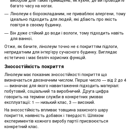
багато часу на ногах.
Лінолеум є біорозкладаним, не приваблює алергени, тому
ідеально підходить для людей, які дбають про якість
повітря в своєму будинку.
Він дуже стійкий до води і вологи, тому підходить навіть
для ванної.
Отже, як бачите, лінолеум точно не є покриттям підлоги,
непридатним для інтер'єру сучасного будинку. Виглядає
естетично і має безліч корисних функцій.
Зносостійкість покриття
Лінолеум має показник зносостійкості покриття що
визначається двозначним числом. Перше число — від 2 до 4
— визначає для якого навантаження підходить матеріал:
побутовий, соціальний та виробничий. Друга цифра
говорить на терміни служби в конкретних умовах
експлуатації: 1 — низький клас, 3 — високий.
На зносостійкість впливає товщина захисного шару
покриття, наявність добавок і твердості. Шляхом
експериментів кожного виробу партії присвоюється
конкретний клас.