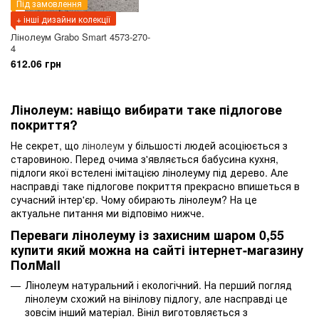
Під замовлення
+ інші дизайни колекції
Лінолеум Grabo Smart 4573-270-
4
612.06 грн
Лінолеум: навіщо вибирати таке підлогове
покриття?
Не секрет, що
лінолеум
у більшості людей асоціюється з
старовиною. Перед очима з'являється бабусина кухня,
підлоги якої встелені імітацією лінолеуму під дерево. Але
насправді таке підлогове покриття прекрасно впишеться в
сучасний інтер'єр. Чому обирають лінолеум? На це
актуальне питання ми відповімо нижче.
Переваги лінолеуму із захисним шаром 0,55
купити який можна на сайті інтернет-магазину
ПолMall
Лінолеум натуральний і екологічний. На перший погляд
лінолеум схожий на вінілову підлогу, але насправді це
зовсім інший матеріал. Вініл виготовляється з