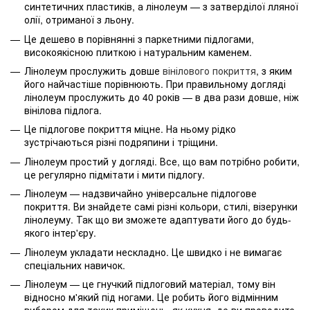
синтетичних пластиків, а лінолеум — з затверділої лляної
олії, отриманої з льону.
Це дешево в порівнянні з паркетними підлогами,
високоякісною плиткою і натуральним каменем.
Лінолеум прослужить довше
вінілового покриття
, з яким
його найчастіше порівнюють. При правильному догляді
лінолеум прослужить до 40 років — в два рази довше, ніж
вінілова підлога.
Це підлогове покриття міцне. На ньому рідко
зустрічаються різні подряпини і тріщини.
Лінолеум простий у догляді. Все, що вам потрібно робити,
це регулярно підмітати і мити підлогу.
Лінолеум — надзвичайно універсальне підлогове
покриття. Ви знайдете самі різні кольори, стилі, візерунки
лінолеуму. Так що ви зможете адаптувати його до будь-
якого інтер'єру.
Лінолеум укладати нескладно. Це швидко і не вимагає
спеціальних навичок.
Лінолеум — це гнучкий підлоговий матеріал, тому він
відносно м'який під ногами. Це робить його відмінним
вибором для таких приміщень, як кухня, де ви проводите