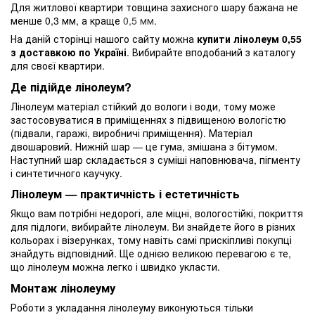
Для житлової квартири товщина захисного шару бажана не
менше 0,3 мм, а краще
0,5 мм
.
На даній сторінці нашого сайту можна
купити лінолеум 0,55
з доставкою по Україні
. Вибирайте вподобаний з каталогу
для своєї квартири.
Де підійде лінолеум?
Лінолеум матеріал стійкий до вологи і води, тому може
застосовуватися в приміщеннях з підвищеною вологістю
(підвали, гаражі, виробничі приміщення). Матеріал
двошаровий. Нижній шар — це гума, змішана з бітумом.
Наступний шар складається з суміші наповнювача, пігменту
і синтетичного каучуку.
Лінолеум — практичність і естетичність
Якщо вам потрібні недорогі, але міцні, вологостійкі, покриття
для підлоги, вибирайте лінолеум. Ви знайдете його в різних
кольорах і візерунках, тому навіть самі прискіпливі покупці
знайдуть відповідний. Ще однією великою перевагою є те,
що лінолеум можна легко і швидко укласти.
Монтаж лінолеуму
Роботи з укладання лінолеуму виконуються тільки