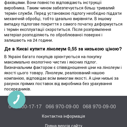
фахівцями. Вони повністю відповідають інструкції
виробника. Таким чином забезпечується більш тривалий
термін служби. Перед установкою підлогу необхідно піддати
механічній обробці, тобто ідеально вирівняти. В іншому
випадку підлогове покриття з самого початку деформується
і термін експлуатації скоротиться. Після розпрямлення
матеріал розподіляють по оброблюваної поверхні і
залишають на 24 години.
Де в Києві купити лінолеум 0,55 за низькою ціною?
В Україні багато покупців орієнтуються на покупку
максимально екологічно чистих і якісних підлог.
Визначальним фактором є співвідношення ціни на лінолеум і
якості цього товару. Лінолеум, реалізований нашою
компанією, відповідає всім вимогам якості. А ціни низькі за
рахунок прямих поставок від виробника без урахування
посередників.
КНОПКА
ЗВ'ЯЗКУ
044 300-17-17
066 970-09-00
068 970-09-00
Контактна інформація
Повна версія сайту