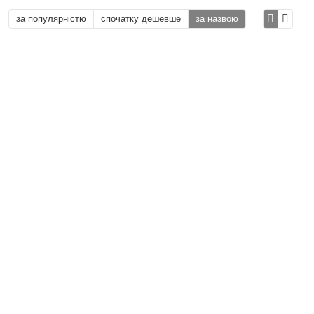
за популярністю
спочатку дешевше
за назвою