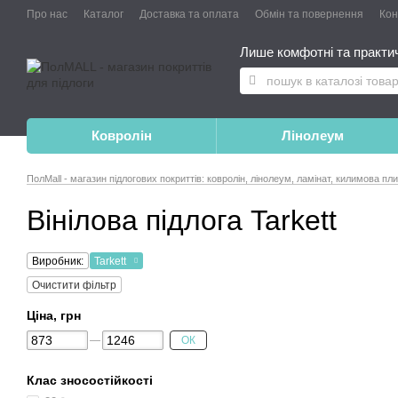
Про нас
Каталог
Доставка та оплата
Обмін та повернення
Конт
Лише комфотні та практичн
Ковролін
Лінолеум
ПолMall - магазин підлогових покриттів: ковролін, лінолеум, ламінат, килимова пл
Вінілова підлога Tarkett
Виробник:
Tarkett
Очистити фільтр
Ціна, грн
ОК
Клас зносостійкості