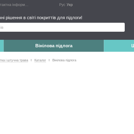
актна інформація
Блог
Публічний договір
Рус
Укр
Монтажні роботи
Доповн
і рішення в світі покриттів для підлоги!
Вінілова підлога
Ш
итка і штучна трава
Каталог
Вінілова підлога