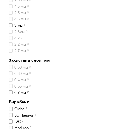
2.35 мм
4.5 мм
0
2,5 мм
0
4,5 мм
0
3 мм
1
2,3мм
0
4.2
0
2.2 мм
0
2.7 мм
0
Захистний слой, мм
0,50 мм
0
0,30 мм
0
0,4 мм
0
0,55 мм
0
0.7 мм
2
Виробник
Grabo
4
LG Hausys
4
IVC
2
Moduleo
9