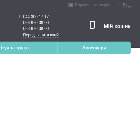
ена реальність
Порівняння товарів
Вхід
0
044 300-17-17
066 970-09-00
Мій кошик
0
068 970-09-00
Передзвонити вам?
тучна трава
Аксесуари