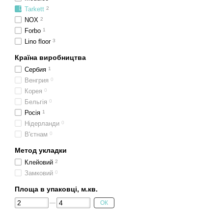
Tarkett
2
NOX
2
Forbo
1
Lino floor
3
Країна виробництва
Сербия
1
Венгрия
0
Корея
0
Бельгія
0
Росія
1
Нідерланди
0
В'єтнам
0
Метод укладки
Клейовий
2
Замковий
0
Площа в упаковці, м.кв.
ОК