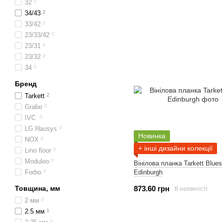
32
0
34/43
2
33/42
0
23/33/42
0
23/31
0
23/32
0
34
0
Бренд
Tarkett
2
Grabo
0
IVC
0
LG Hausys
0
Новинка
NOX
0
+ інші дизайни колекції
Lino floor
0
Moduleo
0
Вінілова планка Tarkett Blues
Edinburgh
Forbo
0
873.60 грн
Товщина, мм
В наявності
2 мм
0
2.5 мм
1
0