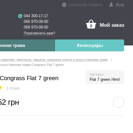
нная реальность
Сравнение товаров
Вход
0
044 300-17-17
066 970-09-00
Мой заказ
0
068 970-09-00
Перезвонить вам?
енная трава
Аксессуары
 ковролин, линолеум, ламинат, ковровая плитка и искусственная трава
скусственная трава Congrass Flat 7 green
Артикул
Congrass Flat 7 green
Flat 7 green /4m/i
1 отзыв
52 грн