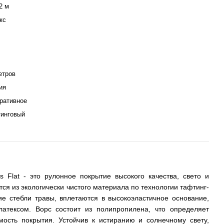
2 м
кс
етров
ия
ративное
инговый
s Flat - это рулонное покрытие высокого качества, свето и
тся из экологически чистого материала по технологии тафтинг-
е стебли травы, вплетаются в высокоэластичное основание,
латексом. Ворс состоит из полипропилена, что определяет
мость покрытия. Устойчив к истиранию и солнечному свету,