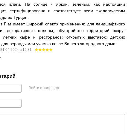
тся влаги. На солнце - яркий, зеленый, как настоящий
ция сертифицирована и соответствует всем экологическим
одство Турция.
s Flat имеет широкий спектр применения: для ландшафтного
и, декоративные поляны, обустройство территорий вокруг
 летних кафе и ресторанов; открытых выставок; детских
 для веранды или участка возле Вашего загородного дома.
21.04.2024 в 12:31
.
нтарий
Войти с помощью