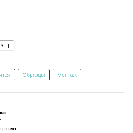
ится
Образцы
Монтаж
rass
7
пропилен