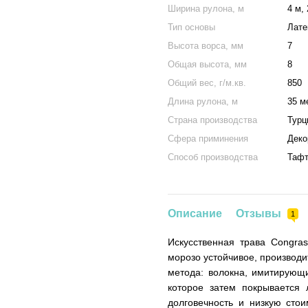
Ширина рулона, м
4 м, 
Тип основы
Лате
Высота ворса, мм
7
Общая высота, мм
8
Общий вес, г/м.кв.
850
Длина рулона, м
35 м
Страна производства
Турц
Сфера приминения
Деко
Способ производства
Тафт
Описание
Отзывы
1
Искусственная трава Congras
морозо устойчивое, производи
метода: волокна, имитирующи
которое затем покрывается 
долговечность и низкую стои