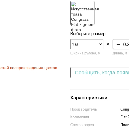
Выберите размер
×
Ширина рулона, м
Длина, м
остей воспроизведения цветов
Сообщить, когда появ
Характеристики
Производитель
Cong
Коллекция
Flat 
Состав ворса
Поли