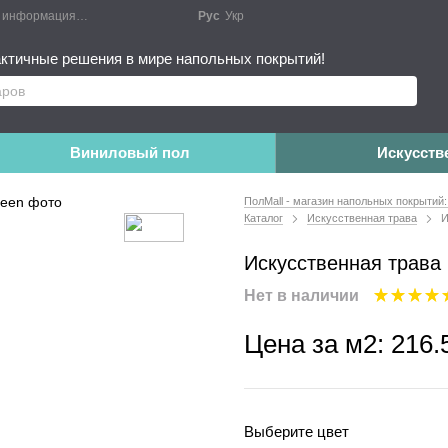
я информация
Блог
Публичный договор
Рус
Укр
Монтажные работы
Дополне
ктичные решения в мире напольных покрытий!
Виниловый пол
Искусств
ПолMall - магазин напольных покрытий:
Каталог
Искусственная трава
И
Искусственная трава 
Нет в наличии
Цена за м2:
216.
Выберите цвет