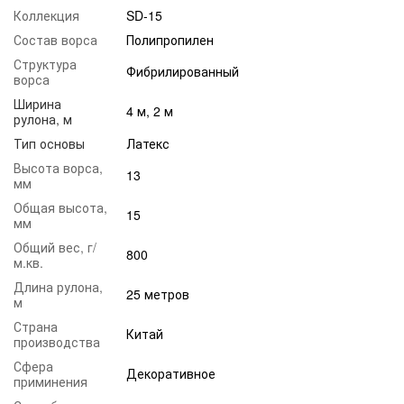
Коллекция
SD-15
Состав ворса
Полипропилен
Структура
Фибрилированный
ворса
Ширина
4 м, 2 м
рулона, м
Тип основы
Латекс
Высота ворса,
13
мм
Общая высота,
15
мм
Общий вес, г/
800
м.кв.
Длина рулона,
25 метров
м
Страна
Китай
производства
Сфера
Декоративное
приминения