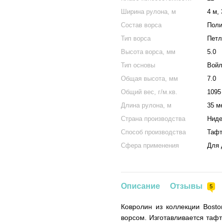
Ширина рулона, м
4 м, 
Состав ворса
Поли
Тип ворса
Петл
Высота ворса, мм
5.0
Тип основы
Войл
Общая высота, мм
7.0
Общий вес, г/м.кв.
1095
Длина рулона, м
35 м
Страна производства
Нид
Способ производства
Тафт
Сфера применения
Для 
Описание
Отзывы
5
Ковролин из коллекции Bost
ворсом. Изготавливается таф