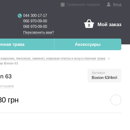
нная реальность
Сравнение товаров
Вход
0
044 300-17-17
066 970-09-00
Мой заказ
0
068 970-09-00
Перезвонить вам?
енная трава
Аксессуары
 ковролин, линолеум, ламинат, ковровая плитка и искусственная трава
ap Boston 63
Артикул
n 63
Boston 63/4m/i
 отзывов
80 грн