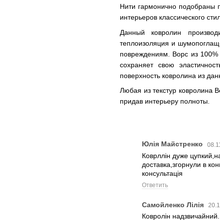
Нити гармонично подобраны п
интерьеров классического стил
Данный ковролин производ
теплоизоляция и шумопоглаще
повреждениям. Ворс из 100% 
сохраняет свою эластичнос
поверхность ковролина из дан
Любая из текстур ковролина B
придав интерьеру полноты.
Юлія Майстренко
08.1
Коврллін дуже цупкий,н
доставка,згорнули в ко
консультація
Ответить
Самойленко Лілія
20.1
Ковролін надзвичайний.