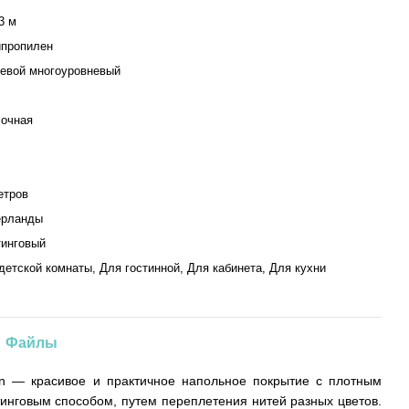
3 м
пропилен
евой многоуровневый
очная
етров
ерланды
инговый
детской комнаты, Для гостинной, Для кабинета, Для кухни
Файлы
on — красивое и практичное напольное покрытие с плотным
тинговым способом, путем переплетения нитей разных цветов.