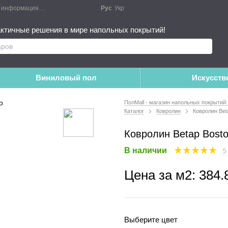
я информация
Блог
Публичный договор
Рус
Укр
Монтажные работы
Дополне
ктичные решения в мире напольных покрытий!
Виниловый пол
Искусств
ПолMall - магазин напольных покрытий:
Каталог
Ковролин
Ковролин Bet
Ковролин Betap Bosto
В наличии
5
Цена за м2:
384.
Выберите цвет