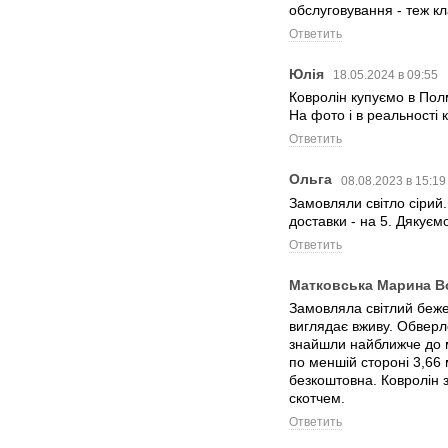
обслуговування - теж к
Ответить
Юлія
18.05.2024 в 09:55
Ковролін купуємо в Полм
На фото і в реальності 
Ответить
Ольга
08.08.2023 в 15:19
Замовляли світло сірий.
доставки - на 5. Дякуєм
Ответить
Матковська Марина В
Замовляла світлий бежев
виглядає вживу. Обвер
знайшли найближче до м
по меншій стороні 3,66
безкоштовна. Ковролін з
скотчем.
Ответить