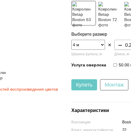
Выберите размер
×
Ширина рулона, м
Длина, м
Услуга оверлока
50.00 
Купить
Монтаж
остей воспроизведения цветов
Характеристики
Коллекция
Bost
Класс износостойкости
22