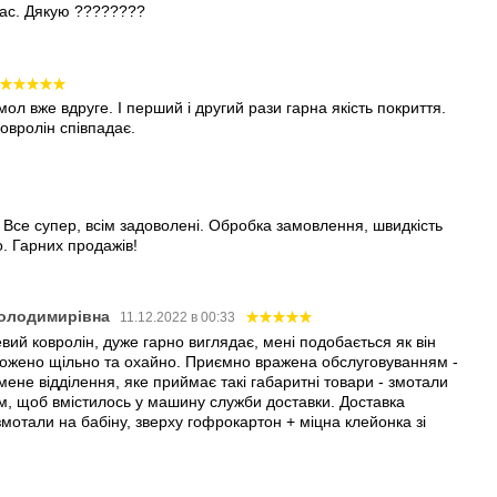
лас. Дякую ????????
ол вже вдруге. І перший і другий рази гарна якість покриття.
ковролін співпадає.
 Все супер, всім задоволені. Обробка замовлення, швидкість
о. Гарних продажів!
олодимирівна
11.12.2022 в 00:33
ий ковролін, дуже гарно виглядає, мені подобається як він
ложено щільно та охайно. Приємно вражена обслуговуванням -
ене відділення, яке приймає такі габаритні товари - змотали
 м, щоб вмістилось у машину служби доставки. Доставка
мотали на бабіну, зверху гофрокартон + міцна клейонка зі