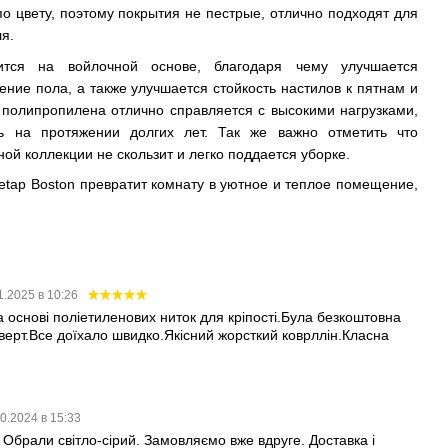
о цвету, поэтому покрытия не пестрые, отлично подходят для
я.
ится на войлочной основе, благодаря чему улучшается
ние пола, а также улучшается стойкость настилов к пятнам и
полипропилена отлично справляется с высокими нагрузками,
ть на протяжении долгих лет. Так же важно отметить что
ной коллекции не скользит и легко поддается уборке.
etap Boston превратит комнату в уютное и теплое помещение,
1.2025 в 10:26
а основі поліетиленових ниток для кріпості.Була безкоштовна
нверт.Все доїхало швидко.Якісний жорсткий коврллін.Класна
0.2024 в 15:33
 Обрали світло-сірий. Замовляємо вже вдруге. Доставка і