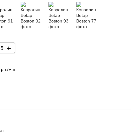
грн./м.п.
on