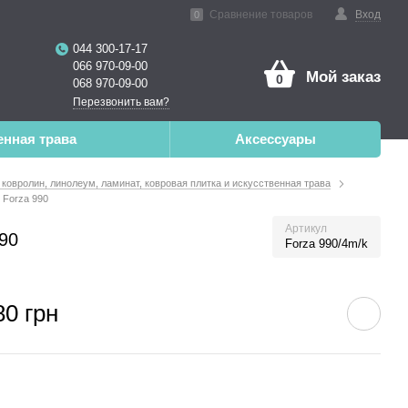
нная реальность
Сравнение товаров
Вход
0
044 300-17-17
066 970-09-00
Мой заказ
0
068 970-09-00
Перезвонить вам?
енная трава
Аксессуары
 ковролин, линолеум, ламинат, ковровая плитка и искусственная трава
 Forza 990
Артикул
90
Forza 990/4m/k
80 грн