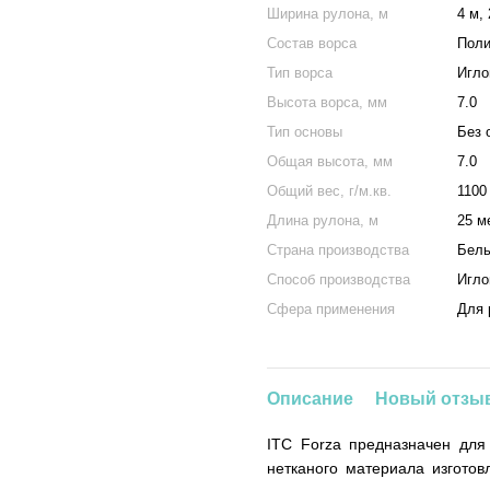
Ширина рулона, м
4 м, 
Состав ворса
Поли
Тип ворса
Игло
Высота ворса, мм
7.0
Тип основы
Без 
Общая высота, мм
7.0
Общий вес, г/м.кв.
1100
Длина рулона, м
25 м
Страна производства
Бель
Способ производства
Игло
Сфера применения
Для 
Описание
Новый отзыв
ITC Forza предназначен для
нетканого материала изготовл