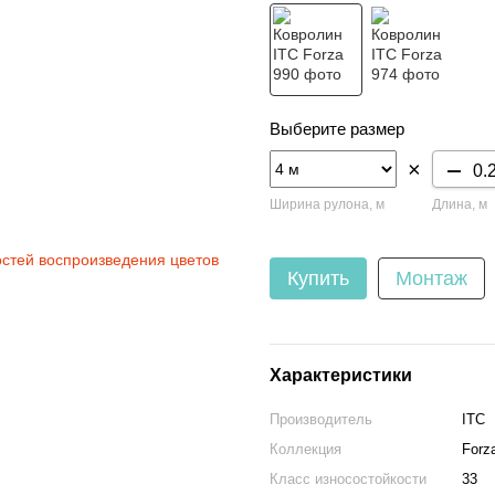
Выберите размер
×
Ширина рулона, м
Длина, м
остей воспроизведения цветов
Купить
Монтаж
Характеристики
Производитель
ITC
Коллекция
Forz
Класс износостойкости
33