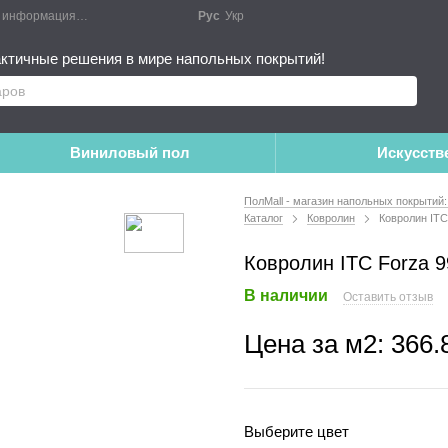
я информация
Блог
Публичный договор
Рус
Укр
Монтажные работы
Дополне
ктичные решения в мире напольных покрытий!
Виниловый пол
Искусств
ПолMall - магазин напольных покрытий:
Каталог
Ковролин
Ковролин ITC
Ковролин ITC Forza 9
В наличии
Оставить отзыв
Цена за м2:
366.
Выберите цвет