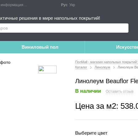
я информация
Блог
Публичный договор
Рус
Укр
Монтажные работы
Дополне
ктичные решения в мире напольных покрытий!
Виниловый пол
Искусств
ПолMall - магазин напольных покрытий:
Каталог
Линолеум
Линолеум Bea
Линолеум Beauflor Fl
В наличии
Оставить отзыв
Цена за м2:
538.
Выберите цвет