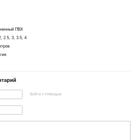
ненный ПВХ
2, 2.5, 3, 3.5, 4
етров
гия
нтарий
Войти с помощью