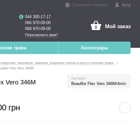
нная реальность
Сравнение товаров
Вход
0
044 300-17-17
066 970-09-00
Мой заказ
0
068 970-09-00
Перезвонить вам?
енная трава
Аксессуары
 ковролин, линолеум, ламинат, ковровая плитка и искусственная трава
uflor Flex Vero 346M
Артикул
ex Vero 346M
Beauflor Flex Vero 346M/4m/v
00 грн