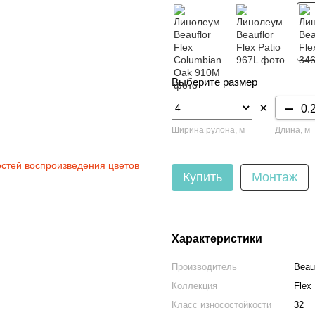
Выберите размер
×
Ширина рулона, м
Длина, м
остей воспроизведения цветов
Купить
Монтаж
Характеристики
Производитель
Beauf
Коллекция
Flex
Класс износостойкости
32