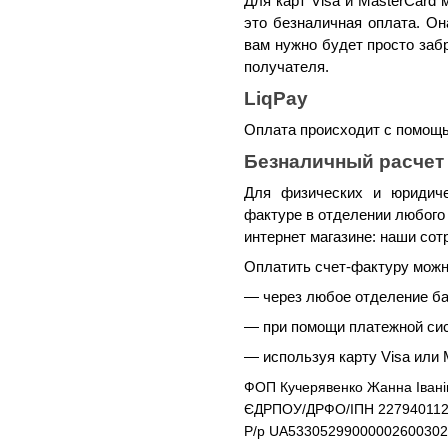
Для карт Visa и MasterCard 
это безналичная оплата. Он
вам нужно будет просто заб
получателя.
LiqPay
Оплата происходит с помощь
Безналичный расчет 
Для физических и юридиче
фактуре в отделении любого
интернет магазине: наши сот
Оплатить счет-фактуру можн
— через любое отделение ба
— при помощи платежной си
— используя карту Visa или 
ФОП Кучерявенко Жанна Івані
ЄДРПОУ/ДРФО/ІПН 22794011
Р/р UA5330529900000260030