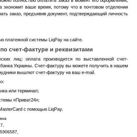
можно полностью оплатить заказ в момент его оформления, 
а экономит ваше время, потому что в почтовом отделении 
рать заказ, предъявив документ, подтверждающий личность 
ю платежной системы LiqPay на сайте.
по счет-фактуре и реквизитами
ских лиц: оплата производится по выставленной счет-
 банка Украины. Счет-фактуру вы можете получить в нашем 
рудники вышлют счет-фактуру на ваш e-mail.
о:
нка или терминал;
стемы «Приват24»;
MasterCard с помощью LiqPay.
вна
27,
25906587,