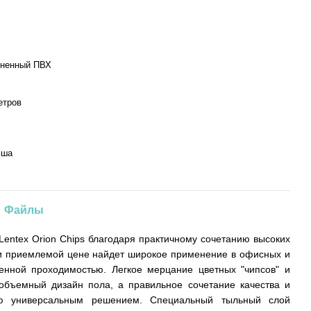
ненный ПВХ
етров
ьша
Файлы
entex Orion Chips благодаря практичному сочетанию высоких
 и приемлемой цене найдет широкое применение в офисных и
нной проходимостью. Легкое мерцание цветных "чипсов" и
объемный дизайн пола, а правильное сочетание качества и
ю универсальным решением. Специальный тыльный слой