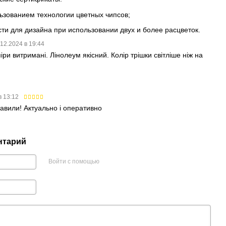
ьзованием технологии цветных чипсов;
и для дизайна при использовании двух и более расцветок.
.12.2024 в 19:44
ри витримані. Лінолеум якісний. Колір трішки світліше ніж на
в 13:12
ставили! Актуально і оперативно
нтарий
Войти с помощью