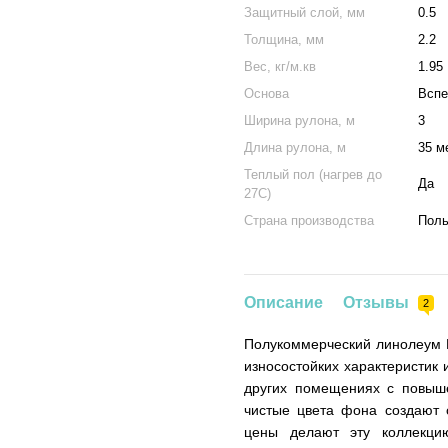
Защитный слой, мм
0.5
Толщина, мм
2.2
Вес, кг/м.кв
1.95
Основа
Вспе
Ширина рулона, м
3
Длина рулона, м
35 м
Теплый пол (нагрев до
Да
27С)
Страна производства
Пол
Описание
Отзывы
2
Полукоммерческий линолеум L
износостойких характеристик
других помещениях с повыше
чистые цвета фона создают 
цены делают эту коллекци