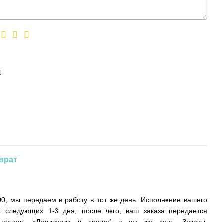
N
врат
0, мы передаем в работу в тот же день. Исполнение вашего
и следующих 1-3 дня, после чего, ваш заказа передается
 почта», «Деливери» и другие) в тот же день. Заказы,