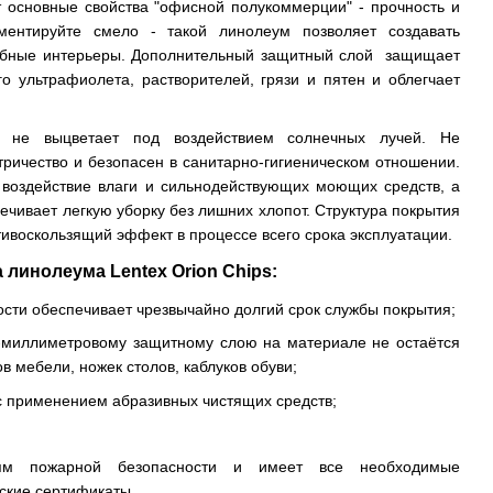
 основные свойства "офисной полукоммерции" - прочность и
ементируйте смело - такой линолеум позволяет создавать
обные интерьеры. Дополнительный защитный слой защищает
го ультрафиолета, растворителей, грязи и пятен и облегчает
и не выцветает под воздействием солнечных лучей. Не
тричество и безопасен в санитарно-гигиеническом отношении.
 воздействие влаги и сильнодействующих моющих средств, а
чивает легкую уборку без лишних хлопот. Структура покрытия
ивоскользящий эффект в процессе всего срока эксплуатации.
линолеума Lentex Orion Chips:
ости обеспечивает чрезвычайно долгий срок службы покрытия;
-миллиметровому защитному слою на материале не остаётся
в мебели, ножек столов, каблуков обуви;
с применением абразивных чистящих средств;
ниям пожарной безопасности и имеет все необходимые
ские сертификаты.