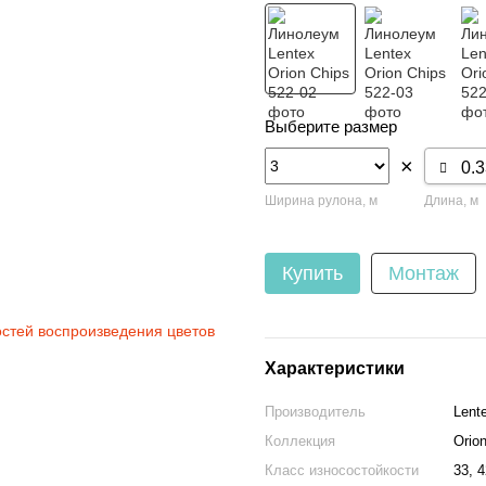
Выберите размер
×
Ширина рулона, м
Длина, м
Купить
Монтаж
остей воспроизведения цветов
Характеристики
Производитель
Lent
Коллекция
Orio
Класс износостойкости
33, 4