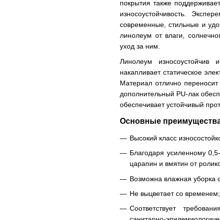
покрытия также поддерживает
износоустойчивость. Экспер
современные, стильные и уд
линолеум от влаги, солнечно
уход за ним.
Линолеум износоустойчив 
накапливает статическое элек
Материал отлично переносит
дополнительный PU-лак обеспе
обеспечивает устойчивый прот
Основные преимущества 
Высокий класс износостойк
Благодаря усиленному 0,5
царапин и вмятин от ролико
Возможна влажная уборка 
Не выцветает со временем;
Соответствует требова
санитарно-эпидемиологиче