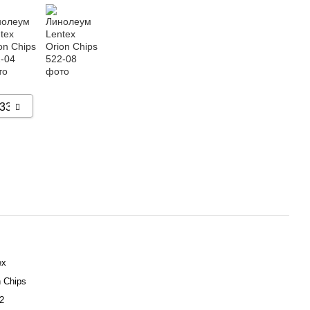
ex
n Chips
2