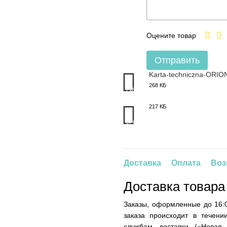
Оцените товар
Отправить
Karta-techniczna-ORIO
268 КБ
PDF
217 КБ
JPG
Доставка
Оплата
Воз
Доставка товара
Заказы, оформленные до 16:0
заказа происходит в течени
службам доставки («Новая