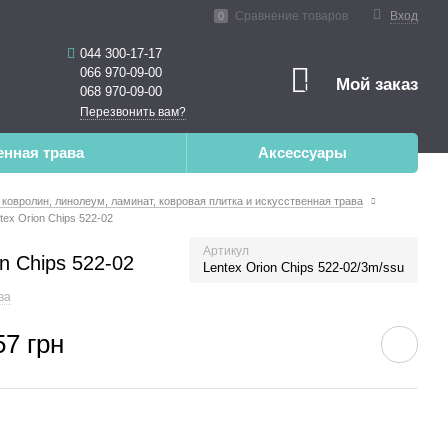
нная реальность
Сравнение товаров
Вход
0
044 300-17-17
066 970-09-00
Мой заказ
0
068 970-09-00
Перезвонить вам?
енная трава
Аксессуары
 ковролин, линолеум, ламинат, ковровая плитка и искусственная трава
ex Orion Chips 522-02
Артикул
n Chips 522-02
Lentex Orion Chips 522-02/3m/ssu
ва
57 грн