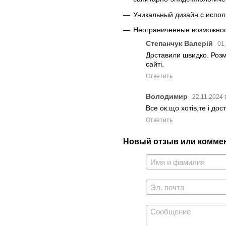
Уникальный дизайн с испол
Неограниченные возможност
Степанчук Валерій
01
Доставили швидко. Розмі
сайті.
Ответить
Володимир
22.11.2024 
Все ок.що хотів,те і до
Ответить
Новый отзыв или комме