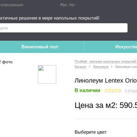
я информация
Блог
Публичный договор
Рус
Укр
Монтажные работы
Дополне
ктичные решения в мире напольных покрытий!
Виниловый пол
Искусств
ПолMall - магазин напольных покрытий:
Каталог
Линолеум
Линолеум Lent
Линолеум Lentex Orio
В наличии
2 отзы
Цена за м2:
590.
Выберите цвет