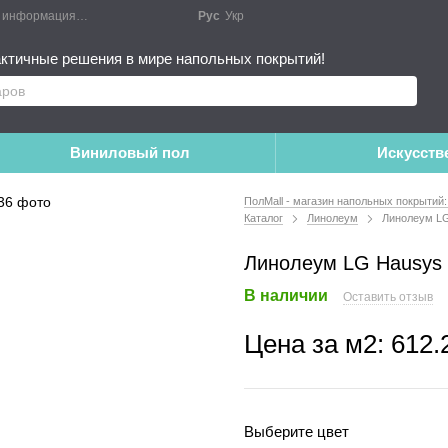
я информация
Блог
Публичный договор
Рус
Укр
Монтажные работы
Дополне
ктичные решения в мире напольных покрытий!
Виниловый пол
Искусств
ПолMall - магазин напольных покрытий:
Каталог
Линолеум
Линолеум LG
Линолеум LG Hausys 
В наличии
Оставить отзыв
Цена за м2:
612.
Выберите цвет