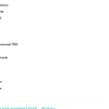
ausys
blе
3
ненный ПВХ
етров
ет
я
 или комментарий
Файлы