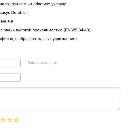
иала, тем самым облегчая укладку
usys Durable:
вания в
с очень высокой проходимостью (EN685:34/43);
офисах, в образовательных учреждениях;
Войти с помощью