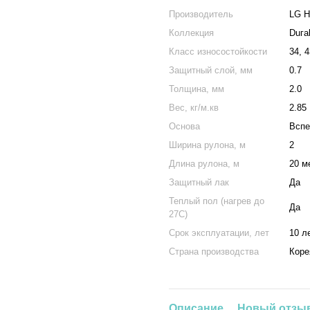
Производитель
LG H
Коллекция
Duга
Класс износостойкости
34, 4
Защитный слой, мм
0.7
Толщина, мм
2.0
Вес, кг/м.кв
2.85
Основа
Вспе
Ширина рулона, м
2
Длина рулона, м
20 м
Защитный лак
Да
Теплый пол (нагрев до
Да
27С)
Срок эксплуатации, лет
10 л
Страна производства
Коре
Описание
Новый отзыв