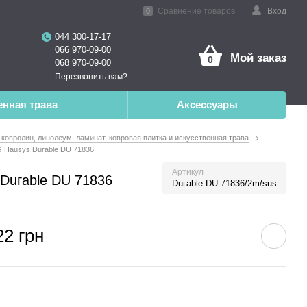
нная реальность
Сравнение товаров
Вход
0
044 300-17-17
066 970-09-00
Мой заказ
0
068 970-09-00
Перезвонить вам?
енная трава
Аксессуары
 ковролин, линолеум, ламинат, ковровая плитка и искусственная трава
 Hausys Duгаblе DU 71836
Артикул
Duгаblе DU 71836
Duгаblе DU 71836/2m/sus
22 грн