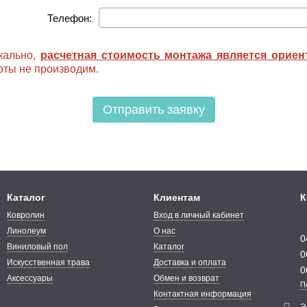
Телефон:
кально,
расчетная стоимость монтажа является орие
ты не производим.
Отправить заявку
Каталог
Клиентам
К
Ковролин
Вход в личный кабинет
Линолеум
О нас
0
Виниловый пол
Каталог
0
Искусственная трава
Доставка и оплата
0
Аксессуары
Обмен и возврат
П
Контактная информация
Э