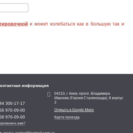
нтировочной
и может колебаться как в большую так и
онтактная информация
04210, г. Киев, просп. Владимира
Ивасюка (Героев Сталинграда), 8 корпус
3
44 300-17-17
66 970-09-00
Открыть в Google Maps
68 970-09-00
Карта проезда
ерезвонить вам?
л. почта:
contact@polmall.com.ua