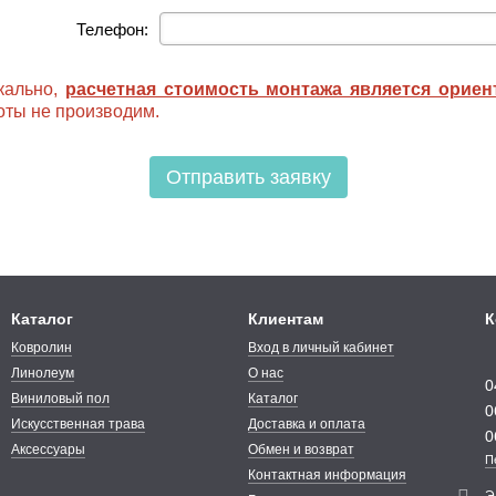
Телефон:
кально,
расчетная стоимость монтажа является орие
ты не производим.
Отправить заявку
Каталог
Клиентам
К
Ковролин
Вход в личный кабинет
Линолеум
О нас
0
Виниловый пол
Каталог
0
Искусственная трава
Доставка и оплата
0
Аксессуары
Обмен и возврат
П
Контактная информация
Э