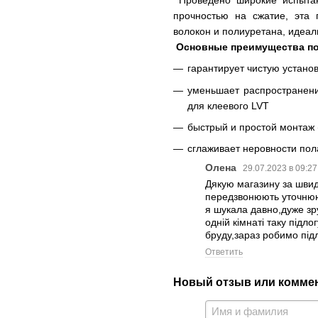
прочностью на сжатие, эта
волокон и полиуретана, идеа
Основные преимущества под
гарантирует чистую устано
уменьшает распространени
для клеевого LVT
быстрый и простой монтаж 
сглаживает неровности пол
Олена
29.07.2023 в 09:27
Дякую магазину за швидк
передзвонюють уточнююч
я шукала давно,дуже зр
одній кімнаті таку підло
бруду,зараз робимо підл
Ответить
Новый отзыв или комме