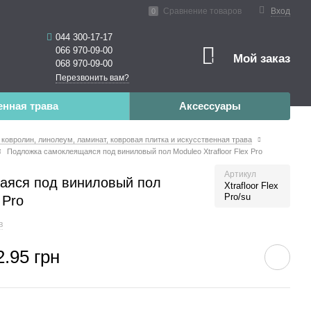
нная реальность
Сравнение товаров
Вход
0
044 300-17-17
066 970-09-00
Мой заказ
0
068 970-09-00
Перезвонить вам?
енная трава
Аксессуары
 ковролин, линолеум, ламинат, ковровая плитка и искусственная трава
Подложка самоклеящаяся под виниловый пол Moduleo Xtrafloor Flex Pro
Артикул
аяся под виниловый пол
Xtrafloor Flex
Pro/su
 Pro
в
2.95 грн