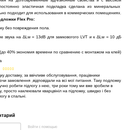
 постоянно эластичная подкладка сделана из минеральных
льно подходит для использования в коммерческих помещениях.
ложки Flex Pro:
вку без повреждения пола.
е звука на ΔLw = 13dB для замковогого LVT и к ΔLw = 10 дБ
(до 40% экономия времени по сравнению с монтажом на клей)
а
у доставку, за ввічливе обслуговування, працівники
и замовлення ,відповідали на всі мої питання. Таку подложку
учно робити підлогу з нею, три роки тому ми вже зробили в
гу, просто наклеювали кварцвініл на підложку, швидко і без
огу в спальні.
нтарий
Войти с помощью