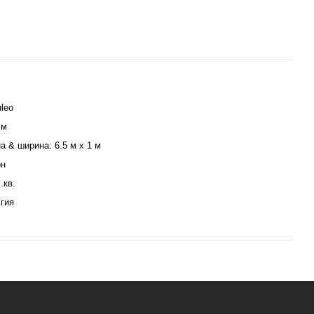
leo
мм
а & ширина: 6.5 м х 1 м
он
.кв.
гия