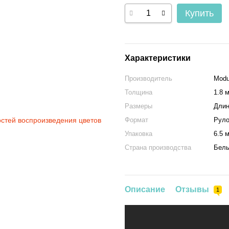
Купить
Характеристики
Производитель
Modu
Толщина
1.8 
Размеры
Длин
остей воспроизведения цветов
Формат
Рул
Упаковка
6.5 м
Страна производства
Бель
Описание
Отзывы
1