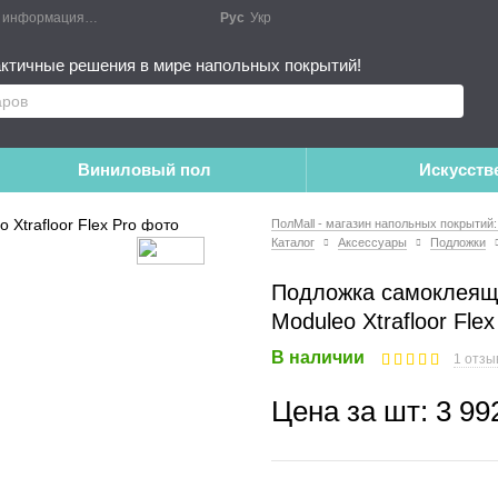
я информация
Блог
Публичный договор
Рус
Укр
Монтажные работы
Дополне
ктичные решения в мире напольных покрытий!
Виниловый пол
Искусств
ПолMall - магазин напольных покрытий:
Каталог
Аксессуары
Подложки
Подложка самоклеящ
Moduleo Xtrafloor Flex
В наличии
1 отзы
Цена за шт:
3 99