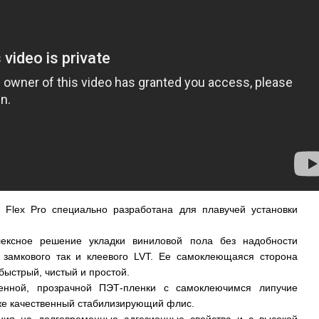
r Flex Pro специально разработана для плавучей установки
ексное решение укладки виниловой пола без надобности
я замкового так и клеевого LVT. Ее самоклеющаяся сторона
быстрый, чистый и простой.
енной, прозрачной ПЭТ-пленки с самоклеючимся липучие
же качественный стабилизирующий флис.
ия на долговременные адгезионные свойства и с высокой