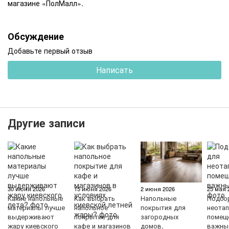
магазине «ПолМалл».
Обсуждение
Добавьте первый отзыв
Написать
Другие записи
30 июня 2026
15 июня 2026
2 июня 2026
25 мая 
Какие напольные
Как выбрать
Напольные
Подбо
материалы лучше
напольное
покрытия для
неота
выдерживают
покрытие для
загородных
помещ
жару киевского
кафе и магазинов
домов,
важны