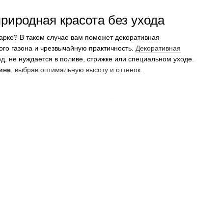
природная красота без ухода
парке? В таком случае вам поможет декоративная
го газона и чрезвычайную практичность.
Декоративная
год, не нуждается в поливе, стрижке или специальном уходе.
ине
, выбрав оптимальную высоту и оттенок.
ей максимально натуральный вид. Покрытие создает эффект
 на солнце, не боится дождя, снега или перепадов
 лет.
ость — грунт, бетон, плитку или деревянное покрытие. Чтобы
пыли или листьев.
кологически чистые материалы, не содержащие токсичных