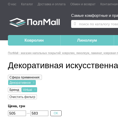
О нас
Каталог
Доставка и оплата
Обмен и возврат
Контактна
Самые комфортные и пра
Ковролин
Линолеум
ПолMall - магазин напольных покрытий: ковролин, линолеум, ламинат, ковровая 
Декоративная искусственная
Сфера приминения:
Декоративное
Бренд:
Virtual
Очистить фильтр
Цена, грн
OK