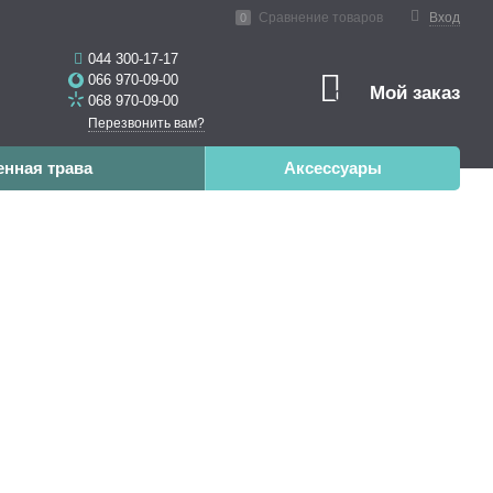
нная реальность
Сравнение товаров
Вход
0
044 300-17-17
066 970-09-00
Мой заказ
0
068 970-09-00
Перезвонить вам?
енная трава
Аксессуары