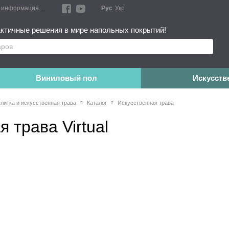
я информация
Блог
Публичный договор
Рус
Укр
Монтажные работы
Дополне
ктичные решения в мире напольных покрытий!
Виниловый пол
Искусств
плитка и искусственная трава
Каталог
Искусственная трава
 трава Virtual