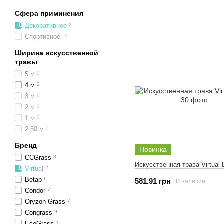
Сфера приминения
Декоративное
2
Спортивное
0
Ширина искусственной
травы
5 м
0
4 м
2
3 м
0
2 м
0
1 м
0
2.50 м
0
Бренд
Новинка
CCGrass
3
Искусственная трава Virtual 
Virtual
2
Betap
6
581.91 грн
В наличии
Condor
7
Oryzon Grass
7
Congrass
9
EcoGrass
1