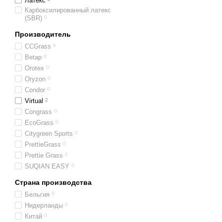
Латекс
веществ.
Карбоксилированный латекс
(SBR)
0
Комфорт Virtual прият
опрятных оазисов в до
Производитель
Искусственная трава
Virtu
CCGrass
0
выбрать для декорировани
Betap
0
давление — патио, лоджиях
Orotex
0
Oryzon
0
Особенности использ
Condor
0
Virtual
2
Искусственная трава Virt
Congrass
0
Ландшафтный дизайн и 
EcoGrass
0
внутренних двориков и 
Citygreen Sports
0
Создание уюта на балко
PrettieGrass
0
городским просторам. П
Prettie Grass
0
SUQIAN EASY
0
Укладка на детских и с
скользит. Ее мягкое по
Страна производства
Оформление коммерческ
Бельгия
0
атмосферу.
Нидерланды
0
Китай
0
Декорирование офисов, л