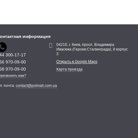
o с длиной ворса 20 и 30 мм. Это современное декоративное
онтактная информация
муществ травы Virtual Deco отметим:
04210, г. Киев, просп. Владимира
аксимально похожим на настоящую траву;
Ивасюка (Героев Сталинграда), 8 корпус
3
44 300-17-17
66 970-09-00
Открыть в Google Maps
68 970-09-00
Карта проезда
ерезвонить вам?
л. почта:
contact@polmall.com.ua
плитку, асфальт или даже деревянное покрытие. Для лучшей