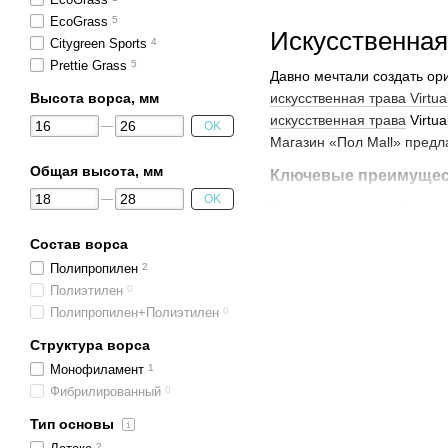
EcoGrass
5
Искусственная 
Citygreen Sports
4
Prettie Grass
5
Давно мечтали создать ор
искусственная трава Virtua
Высота ворса, мм
искусственная трава
Virtua
OK
Магазин «Пол Mall» предл
Общая высота, мм
Ключевые преимущест
OK
Поверхность травы формир
настоящей травы, не тольк
Состав ворса
Полипропилен
2
Полиэтилен
0
Среди других преимущест
Полипропилен+Полиэтилен
0
Долговечность и стойко
Структура ворса
температур. Благодаря
Монофиламент
1
Простота в монтаже и у
Фибрилированный
0
поддерживать траву в и
Тип основы
Безопасность — для пр
2