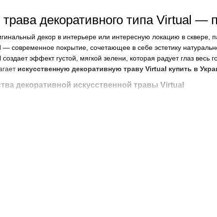
трава декоративного типа Virtual — 
игинальный декор в интерьере или интересную локацию в сквере, 
l
— современное покрытие, сочетающее в себе эстетику натурально
l создает эффект густой, мягкой зелени, которая радует глаз весь 
агает
искусственную декоративную траву Virtual купить в Укра
ва декоративной искусственной травы Virtual
уют ворсинки разной толщины и оттенков зеленого, что придает 
о визуально, но и на ощупь, ведь она мягкая и эластичная.
в отметим:
сть к агрессивным факторам среды. Материал ворсинок не выгорает
 UV-защите покрытие сохраняет насыщенный цвет в течение многих
ходе. Искусственная трава укладывается на любую ровную поверхн
деальном виде, достаточно периодически очищать поверхность от 
оизводства искусственной травы используются гипоаллергенные, э