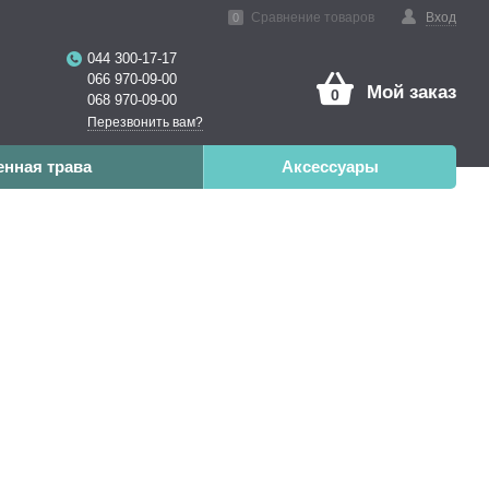
нная реальность
Сравнение товаров
Вход
0
044 300-17-17
066 970-09-00
Мой заказ
0
068 970-09-00
Перезвонить вам?
енная трава
Аксессуары