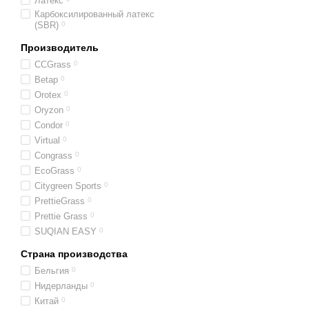
Латекс
Карбоксилированный латекс
(SBR)
0
Производитель
CCGrass
0
Betap
0
Orotex
0
Oryzon
0
Condor
0
Virtual
0
Congrass
0
EcoGrass
0
Citygreen Sports
0
PrettieGrass
0
Prettie Grass
0
SUQIAN EASY
0
Страна производства
Бельгия
0
Нидерланды
0
Китай
0