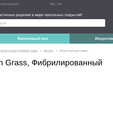
я информация
Блог
Публичный договор
Рус
Укр
Монтажные работы
Дополне
ктичные решения в мире напольных покрытий!
Виниловый пол
Искусств
плитка и искусственная трава
Каталог
Искусственная трава
on Grass, Фибрилированный