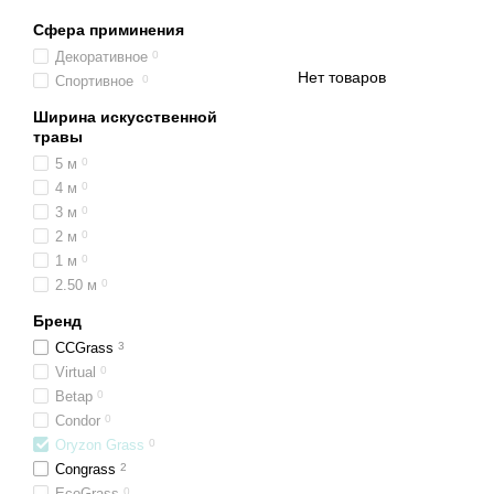
Сфера приминения
Декоративное
0
Нет товаров
Спортивное
0
Ширина искусственной
травы
5 м
0
4 м
0
3 м
0
2 м
0
1 м
0
2.50 м
0
Бренд
CCGrass
3
Virtual
0
Betap
0
Condor
0
Oryzon Grass
0
Congrass
2
EcoGrass
0