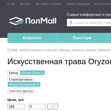
О нас
Каталог
Доставка и оплата
Обмен и возврат
Контактна
Самые комфортные и пра
Ковролин
Линолеум
ПолMall - магазин напольных покрытий: ковролин, линолеум, ламинат, ковровая 
Искусственная трава Oryz
Бренд:
Oryzon Grass
Структура ворса:
Фибрилированный
Очистить фильтр
Цена, грн
OK