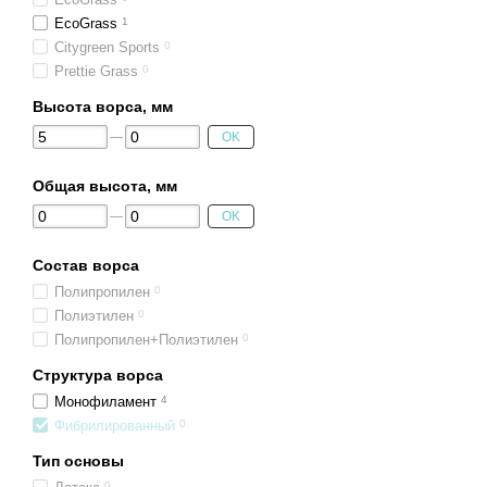
EcoGrass
1
Citygreen Sports
0
Prettie Grass
0
Высота ворса, мм
OK
Общая высота, мм
OK
Состав ворса
Полипропилен
0
Полиэтилен
0
Полипропилен+Полиэтилен
0
Структура ворса
Монофиламент
4
Фибрилированный
0
Тип основы
0