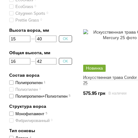
EcoGrass
0
Citygreen Sports
0
Prettie Grass
0
Высота ворса, мм
OK
Общая высота, мм
OK
Новинка
Состав ворса
Искусственная трава Condor
Полипропилен
1
25
Полиэтилен
0
575.95 грн
В наличии
Полипропилен+Полиэтилен
5
Структура ворса
Монофиламент
5
Фибрилированный
0
Тип основы
4