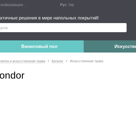
я информация
Блог
Публичный договор
Рус
Укр
Монтажные работы
Дополне
ктичные решения в мире напольных покрытий!
Виниловый пол
Искусств
плитка и искусственная трава
Каталог
Искусственная трава
Condor