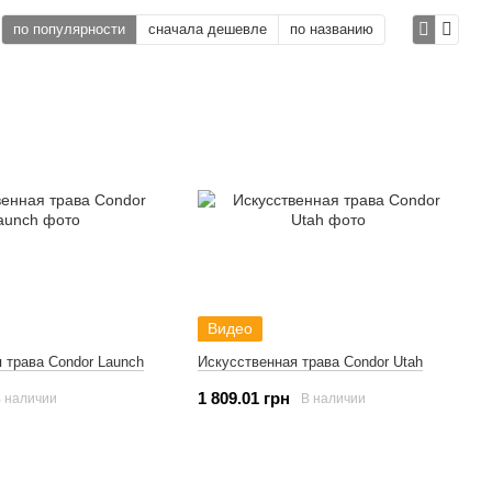
по популярности
сначала дешевле
по названию
Видео
 трава Condor Launch
Искусственная трава Condor Utah
1 809.01 грн
 наличии
В наличии