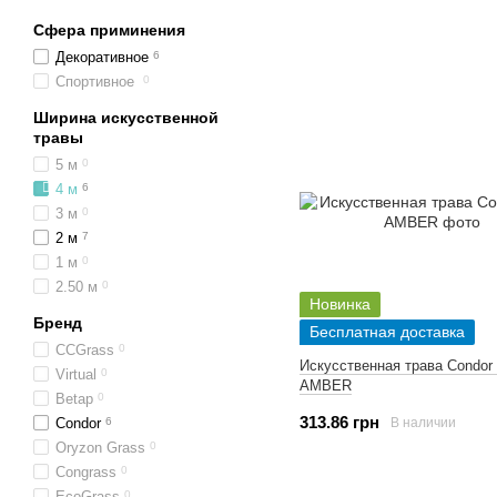
Сфера приминения
Декоративное
6
Спортивное
0
Ширина искусственной
травы
5 м
0
4 м
6
3 м
0
2 м
7
1 м
0
2.50 м
0
Новинка
Бренд
Бесплатная доставка
CCGrass
0
Искусственная трава Condor
Virtual
0
AMBER
Betap
0
313.86 грн
В наличии
Condor
6
Oryzon Grass
0
Congrass
0
EcoGrass
0