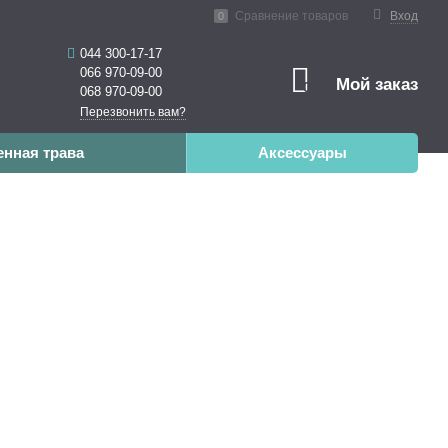
нная реальность
Сравнение товаров
Вход
0
044 300-17-17
066 970-09-00
Мой заказ
0
068 970-09-00
Перезвонить вам?
енная трава
Аксессуары