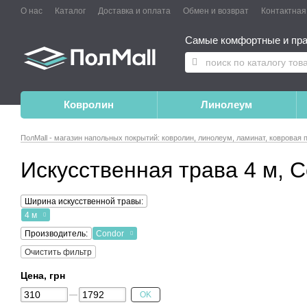
О нас
Каталог
Доставка и оплата
Обмен и возврат
Контактна
Самые комфортные и пра
Ковролин
Линолеум
ПолMall - магазин напольных покрытий: ковролин, линолеум, ламинат, ковровая 
Искусственная трава 4 м, 
Ширина искусственной травы:
4 м
Производитель:
Condor
Очистить фильтр
Цена, грн
OK