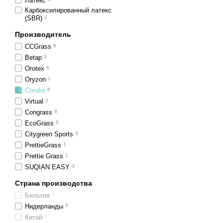
Латекс
Карбоксилированный латекс
(SBR)
2
Производитель
CCGrass
8
Betap
3
Orotex
6
Oryzon
1
Condor
6
Virtual
2
Congrass
8
EcoGrass
6
Citygreen Sports
3
PrettieGrass
1
Prettie Grass
1
SUQIAN EASY
3
Страна производства
Бельгия
0
Нидерланды
5
Китай
0