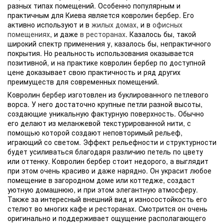
разных типах помещений. Особенно популярным и
практичным для Киева является ковролин бербер. Его
активно используют и в
жилых домах
, и в
офисных
помещениях
, и даже
в ресторанах
. Казалось бы, такой
широкий спектр применения у, казалось бы, непрактичного
покрытия. Но реальность использования оказывается
позитивной, и на практике ковролин бербер по доступной
цене доказывает свою практичность и ряд других
преимуществ для современных помещений.
Ковролин бербер изготовлен из буклированного петлевого
ворса. У него достаточно крупные петли разной высоты,
создающие уникальную фактурную поверхность. Обычно
его делают из меланжевой текстурированной нити, с
помощью которой создают неповторимый рельеф,
играющий со светом. Эффект рельефности и структурности
будет усиливаться благодаря различию петель по цвету
или оттенку. Ковролин бербер стоит недорого, а выглядит
при этом очень красиво и даже нарядно. Он украсит любое
помещение в загородном доме или коттедже, создаст
уютную домашнюю, и при этом элегантную атмосферу.
Также за интересный внешний вид и износостойкость его
стелют во многих кафе и ресторанах. Смотрится он очень
оригинально и поддерживает ощущение располагающего