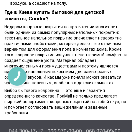
воздухе, а оседают на полу.
Где в Киеве купить бытовой для детской
комнаты, Condor?
Недаром ковровые покрытия на протяжении многих лет
были одними из самых популярных напольных покрытий:
текстильное напольное покрытие впечатляет невероятно
практичными свойствами, которые делают его отличным
вариантом для оформления пола в комнатах дома. Кроме
того, ковровое покрытие излучает неповторимый комфорт и
создает ощущение уюта. Материал обладает
многочисленными преимуществами и поэтому является
идеальным напольным покрытием для самых разных
областей и вкусов. И как мы уже поняли может оказаться
чрезвычайно полезным, особенно в детских комнатах.
Выбор
бытового ковролина
— это еще и гарантия
определенного качества. ПолMall не только предлагает
широкий ассортимент ковровых покрытий на любой вкус, но
и помогает согласовать ваши желания и заданные
требования.
044 300-17-17
066 970-09-00
068 970-09-00