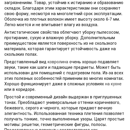
загрязнениям. Товар, устойчив к истиранию и образованию
складок. Благодаря этим характеристикам они сохраняют
свою форму, несмотря на многолетний срок эксплуатации.
Оболочка из плотных волокон имеет высоту около 6-7 мм.
Легко моется и не впитывает влагу из воздуха.
Антистатические свойства облегчают уборку пылесосом,
протирание, сухую и влажную уборку. Дополнительным
преимуществом является поверхность из не скользкого
материала, которая гарантирует устойчивость даже на
скользких полах.
Представленный вид
ковролина
очень хорошо подавляет
звуки, такие как шаги и падающие предметы. Может быть
использован для помещений с подогревом пола. Из-за всех
этих полезных особенностей применим во многих комнатах.
Хорошо функционирует даже в сложных условиях
на кухне
или в коридоре.
Простой и современный дизайн выдержан в приглушенных
тонах. Преобладают универсальные оттенки коричневого,
бежевого, серого и черного, которые придают вечную
элегантность. Использованная техника плетения позволяет
получать тонкие, точно выполненные узоры. Царят простые
мотивы: решетки, геометрические фигуры, полосы.
Представленные варианты соответствуют как