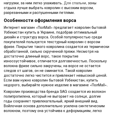
нагрузки, за ним легко ухаживать.
Для спальни
, зоны
отдыха лучше выбрать ковролин с высоким ворсом,
разрезанными и распушенными петлями.
Особенности оформления ворса
Интернет магазин «ПолMall» предлагает ковролин бытовой
Узбекистан купить в Украине, подобрав оптимальный
дизайн и структуру ворса. Особой популярностью среди
покупателей пользуется текстурный ковролин с ворсом
фризе. Покрытие такого ковролина создается из термически
обработанной, сильно скрученной пряжи. Несмотря на
достаточно длинный ворс, такое покрытие
износоустойчивое, отличается долговечностью. Поскольку
волокна фризе сильно закручены, на ворсе не остается
следов от шагов, он не сминается. Такой ковролин
достаточно легко чистится и привлекает невысокой ценой.
Если вам нужно ковролин бытовой Узбекистан, купить
недорого, выбирайте нужное изделие в магазине «ПолMall».
Ковролин производства бренда SAG создается из волокон
полипропилена, который не выгорает на солнце, долгие
годы сохраняет привлекательный, яркий внешний вид.
Войлочная основа дополнительно усилена синтетическим
волокном, поэтому она устойчива к деформациям, легко