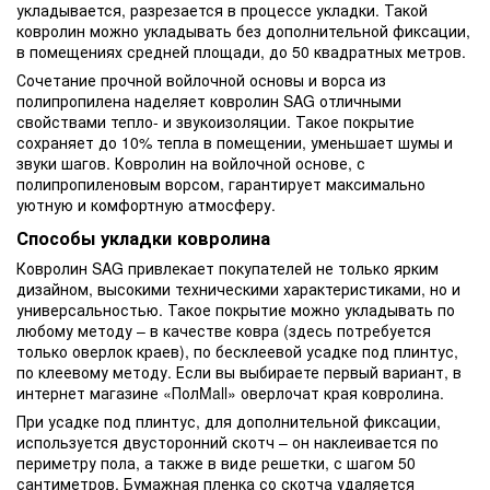
укладывается, разрезается в процессе укладки. Такой
ковролин можно укладывать без дополнительной фиксации,
в помещениях средней площади, до 50 квадратных метров.
Сочетание прочной войлочной основы и ворса из
полипропилена наделяет ковролин SAG отличными
свойствами тепло- и звукоизоляции. Такое покрытие
сохраняет до 10% тепла в помещении, уменьшает шумы и
звуки шагов. Ковролин на войлочной основе, с
полипропиленовым ворсом, гарантирует максимально
уютную и комфортную атмосферу.
Способы укладки ковролина
Ковролин SAG привлекает покупателей не только ярким
дизайном, высокими техническими характеристиками, но и
универсальностью. Такое покрытие можно укладывать по
любому методу – в качестве ковра (здесь потребуется
только оверлок краев), по бесклеевой усадке под плинтус,
по клеевому методу. Если вы выбираете первый вариант, в
интернет магазине «ПолMall» оверлочат края ковролина.
При усадке под плинтус, для дополнительной фиксации,
используется двусторонний скотч – он наклеивается по
периметру пола, а также в виде решетки, с шагом 50
сантиметров. Бумажная пленка со скотча удаляется