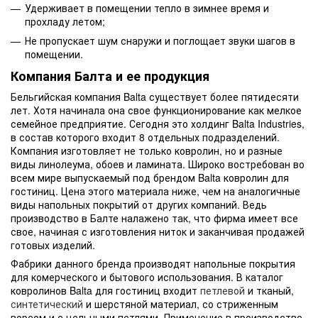
Удерживает в помещении тепло в зимнее время и
прохладу летом;
Не пропускает шум снаружи и поглощает звуки шагов в
помещении.
Компания Балта и ее продукция
Бельгийская компания Balta существует более пятидесяти
лет. Хотя начинала она свое функционирование как мелкое
семейное предприятие. Сегодня это холдинг Balta Industries,
в состав которого входит 8 отдельных подразделений.
Компания изготовляет не только ковролин, но и разные
виды линолеума, обоев и ламината. Широко востребован во
всем мире выпускаемый под брендом Balta ковролин для
гостиниц. Цена этого материала ниже, чем на аналогичные
виды напольных покрытий от других компаний. Ведь
производство в Балте налажено так, что фирма имеет все
свое, начиная с изготовления ниток и заканчивая продажей
готовых изделий.
Фабрики данного бренда производят напольные покрытия
для комерческого и бытового использования. В каталог
ковролинов Balta для гостиниц входит
петлевой
и тканый,
синтетический
и шерстяной материал, со стриженным
ворсом и с цельными петлями. Применение в производстве