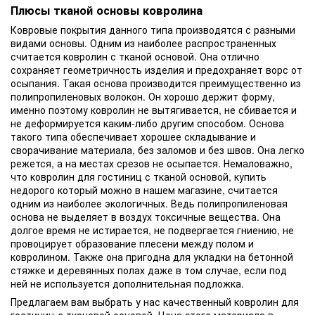
Плюсы тканой основы ковролина
Ковровые покрытия данного типа производятся с разными
видами основы. Одним из наиболее распространенных
считается ковролин с тканой основой. Она отлично
сохраняет геометричность изделия и предохраняет ворс от
осыпания. Такая основа производится преимущественно из
полипропиленовых волокон. Он хорошо держит форму,
именно поэтому ковролин не вытягивается, не сбивается и
не деформируется каким-либо другим способом. Основа
такого типа обеспечивает хорошее складывание и
сворачивание материала, без заломов и без швов. Она легко
режется, а на местах срезов не осыпается. Немаловажно,
что ковролин для гостиниц с тканой основой, купить
недорого который можно в нашем магазине, считается
одним из наиболее экологичных. Ведь полипропиленовая
основа не выделяет в воздух токсичные вещества. Она
долгое время не истирается, не подвергается гниению, не
провоцирует образование плесени между полом и
ковролином. Также она пригодна для укладки на бетонной
стяжке и деревянных полах даже в том случае, если под
ней не используется дополнительная подложка.
Предлагаем вам выбрать у нас качественный ковролин для
гостиниц с тканевой основой. Цена этого материала в