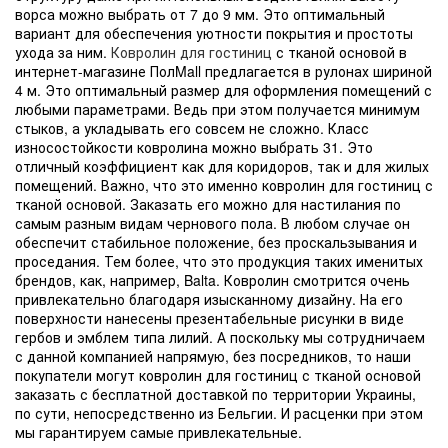
ворса можно выбрать от 7 до 9 мм. Это оптимальный
вариант для обеспечения уютности покрытия и простоты
ухода за ним.
Ковролин для гостиниц
с тканой основой в
интернет-магазине ПолMall предлагается в рулонах шириной
4 м. Это оптимальный размер для оформления помещений с
любыми параметрами. Ведь при этом получается минимум
стыков, а укладывать его совсем не сложно. Класс
износостойкости ковролина можно выбрать 31. Это
отличный коэффициент как для коридоров, так и для жилых
помещений. Важно, что это именно ковролин для гостиниц с
тканой основой. Заказать его можно для настилания по
самым разным видам чернового пола. В любом случае он
обеспечит стабильное положение, без проскальзывания и
проседания. Тем более, что это продукция таких именитых
брендов, как, например, Balta. Ковролин смотрится очень
привлекательно благодаря изысканному дизайну. На его
поверхности нанесены презентабельные рисунки в виде
гербов и эмблем типа лилий. А поскольку мы сотрудничаем
с данной компанией напрямую, без посредников, то наши
покупатели могут ковролин для гостиниц с тканой основой
заказать с бесплатной доставкой по территории Украины,
по сути, непосредственно из Бельгии. И расценки при этом
мы гарантируем самые привлекательные.