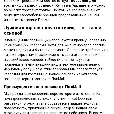
жестким требованиям соответствует
ковролин для
гостиниц с тканой основой. Купить в Украине
его можно
во многих торговых точках. Но лучшие его варианты от
ведущих европейских брендов представлены в нашем
интернет-магазине ПолMall.
Лучший ковролин для гостиниц — с тканой
основой
В помещениях гостиницы используется преимущественно
коммерческий ковролин
. Хотя для жилых номеров вполне
может подойти и бытовой вариант. Основные требования к
таким покрытиям независимо от места их применения —
высокий класс износостойкости, легкость ухода,
привлекательный внешний вид и плотное прилегание к
черновому полу. Всем этим требованиям соответствует
ковролин для гостиниц с тканой основой из каталога
нашего интернет-магазина ПолMall.
Преимущества ковролина от ПолMall
Мы предлагаем ковролин, ворс которого изготовлен
из
полипропиленовых волокон
. Его тип —
cut-loop
или
разрезной. В результате образуется гладкая пушистая
поверхность, приятная на ощупь, сохраняющая свою
структуру даже при интенсивных воздействиях. Высоту