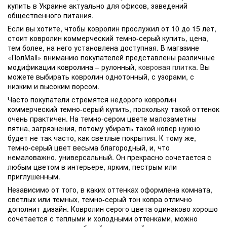
купить в Украине актуально для офисов, заведений
общественного питания.
Если вы хотите, чтобы ковролин прослужил от 10 до 15 лет,
стоит ковролин коммерческий темно-серый купить, цена,
тем более, на него установлена доступная. В магазине
«ПолMall» вниманию покупателей представлены различные
модификации ковролина – рулонный,
ковровая плитка
. Вы
можете выбирать ковролин однотонный, с узорами, с
низким и высоким ворсом.
Часто покупатели стремятся недорого ковролин
коммерческий темно-серый купить, поскольку такой оттенок
очень практичен. На темно-сером цвете малозаметны
пятна, загрязнения, потому убирать такой ковер нужно
будет не так часто, как светлые покрытия. К тому же,
темно-серый цвет весьма благородный, и, что
немаловажно, универсальный. Он прекрасно сочетается с
любым цветом в интерьере, ярким, пестрым или
приглушенным.
Независимо от того, в каких оттенках оформлена комната,
светлых или темных, темно-серый тон ковра отлично
дополнит дизайн. Ковролин серого цвета одинаково хорошо
сочетается с теплыми и холодными оттенками, можно