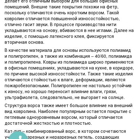
делает его отличным выбором для больших офисных
помещений. Внешне такие покрытия похожи на фетр,
поскольку отличаются очень коротким ворсом. Такой
ковролин отличается повышенной износостойкостью,
отлично гасит звуки. В процессе производства нити
укладываются на основу, вбиваются в нее иглами. Далее на
изделие, с помощью латексного клея, фиксируется
вторичная основа.
В качестве материала для основы используются полиамид
и полипропилен, а также их комбинация – 40/60, полиамида
и полипропилена. Ковры из полиамида широко применяются
в офисных помещениях, укладываются на кухне, в коридоре,
по причине высокой износостойкости. Также такие изделия
отличаются стойкостью к влаге, деформации, являются
пожаробезопасными. Полипропилен не настолько устойчив
к износу, но хорошо переносит влияние влаги, грязи,
ультрафиолета, следовательно, не выгорает на солнце.
Структура ворса также имеет большое влияние на внешний
вид ковролина. Наиболее популярным остается покрытие с
петлевым одноуровневым ворсом, который отличается
достаточной жесткостью и плотностью.
Кат-луп – комбинированный ворс, в котором сочетаются
участки разрезных и неразрезных петель, создающих