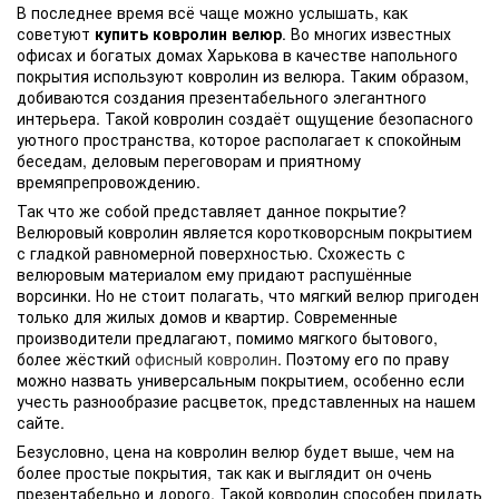
В последнее время всё чаще можно услышать, как
советуют
купить ковролин велюр
. Во многих известных
офисах и богатых домах Харькова в качестве напольного
покрытия используют ковролин из велюра. Таким образом,
добиваются создания презентабельного элегантного
интерьера. Такой ковролин создаёт ощущение безопасного
уютного пространства, которое располагает к спокойным
беседам, деловым переговорам и приятному
времяпрепровождению.
Так что же собой представляет данное покрытие?
Велюровый ковролин является коротковорсным покрытием
с гладкой равномерной поверхностью. Схожесть с
велюровым материалом ему придают распушённые
ворсинки. Но не стоит полагать, что мягкий велюр пригоден
только для жилых домов и квартир. Современные
производители предлагают, помимо мягкого бытового,
более жёсткий
офисный ковролин
. Поэтому его по праву
можно назвать универсальным покрытием, особенно если
учесть разнообразие расцветок, представленных на нашем
сайте.
Безусловно, цена на ковролин велюр будет выше, чем на
более простые покрытия, так как и выглядит он очень
презентабельно и дорого. Такой ковролин способен придать