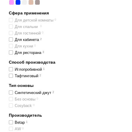
Сфера применения
Для детской комнаты
0
Для спальни
0
Для гостинной
0
Для кабинета
2
Для кухни
0
Для ресторана
3
Способ производства
Иглопробивной
1
Тафтинговый
2
Тип основы
Синтетический джут
2
Без основы
0
Cosyback
0
Производитель
Betap
1
AW
0