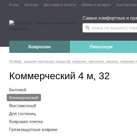
О нас
Каталог
Доставка и оплата
Обмен и возврат
Контактна
Самые комфортные и пра
Ковролин
Линолеум
ПолMall - магазин напольных покрытий: ковролин, линолеум, ламинат, ковровая 
Коммерческий 4 м, 32
Бытовой
Коммерческий
Выставочный
Для гостиниц
Ковровая плитка
Грязезащитные коврики