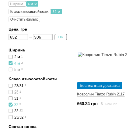
Ширина:
4 м
Класс износостойкости:
32
Очистить фильтр
Цена, грн
OK
Ширина
2 м
1
4 м
3
5 м
0
Класс износостойкости
Бесплатная доставка
23/31
1
23
1
Ковролин Timzo Rubin 2117
31
1
660.24 грн
В наличии
32
3
33
22
23/32
4
Состав ворса