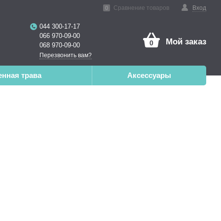
нная реальность
Сравнение товаров
Вход
0
044 300-17-17
066 970-09-00
Мой заказ
0
068 970-09-00
Перезвонить вам?
енная трава
Аксессуары