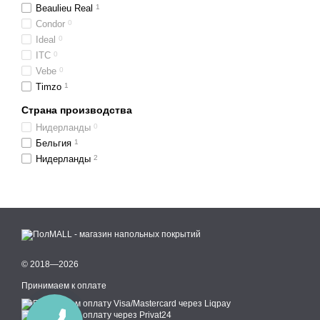
Beaulieu Real
1
Condor
0
Ideal
0
ITC
0
Vebe
0
Timzo
1
Страна производства
Нидерланды
0
Бельгия
1
Нидерланды
2
© 2018—2026
Принимаем к оплате