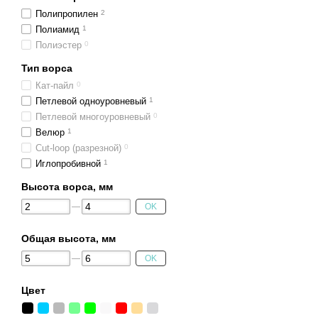
Полипропилен
2
Полиамид
1
Полиэстер
0
Тип ворса
Кат-пайл
0
Петлевой одноуровневый
1
Петлевой многоуровневый
0
Велюр
1
Cut-loop (разрезной)
0
Иглопробивной
1
Высота ворса, мм
OK
Общая высота, мм
OK
Цвет