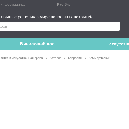
я информация
Блог
Публичный договор
Рус
Укр
Монтажные работы
Дополне
ктичные решения в мире напольных покрытий!
Виниловый пол
Искусств
плитка и искусственная трава
Каталог
Ковролин
Коммерческий