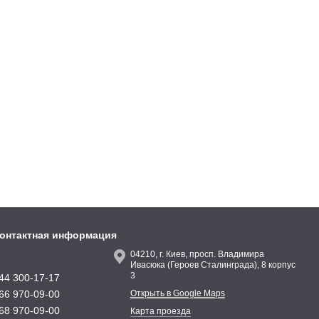
онтактная информация
04210, г. Киев, просп. Владимира
Ивасюка (Героев Сталинграда), 8 корпус
3
44 300-17-17
66 970-09-00
Открыть в Google Maps
68 970-09-00
Карта проезда