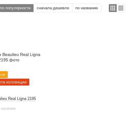
по популярности
сначала дешевле
по названию
тся
ета коллекции
ieu Real Ligna 2195
 наличии