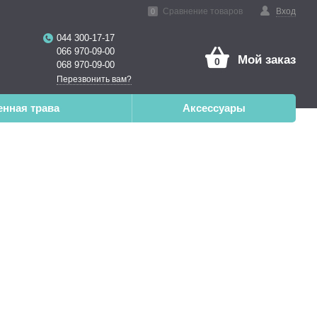
нная реальность
Сравнение товаров
Вход
0
044 300-17-17
066 970-09-00
Мой заказ
0
068 970-09-00
Перезвонить вам?
енная трава
Аксессуары