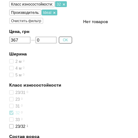
Класс износостойкости:
32
Производитель:
Ideal
Очистить фильтр
Нет товаров
Цена, грн
OK
Ширина
2 м
0
4 м
0
5 м
0
Класс износостойкости
23/31
0
23
0
31
0
32
0
33
0
23/32
1
Состав ворса