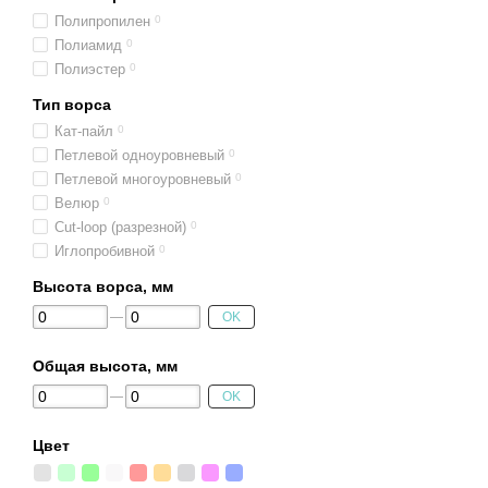
Полипропилен
0
Полиамид
0
Полиэстер
0
Тип ворса
Кат-пайл
0
Петлевой одноуровневый
0
Петлевой многоуровневый
0
Велюр
0
Cut-loop (разрезной)
0
Иглопробивной
0
Высота ворса, мм
OK
Общая высота, мм
OK
Цвет