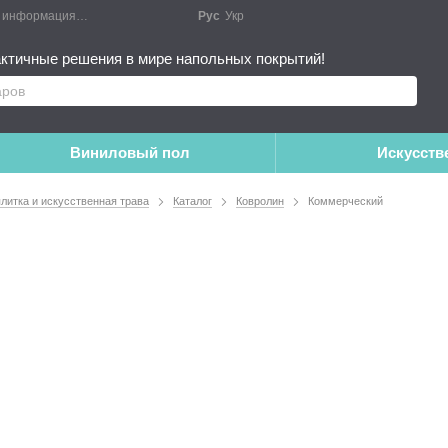
я информация
Блог
Публичный договор
Рус
Укр
Монтажные работы
Дополне
ктичные решения в мире напольных покрытий!
Виниловый пол
Искусств
плитка и искусственная трава
Каталог
Ковролин
Коммерческий