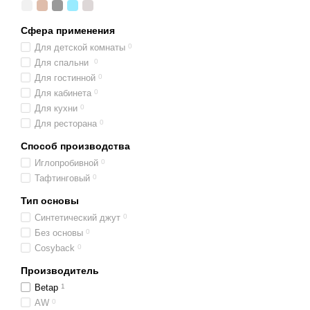
Сфера применения
Для детской комнаты
0
Для спальни
0
Для гостинной
0
Для кабинета
0
Для кухни
0
Для ресторана
0
Способ производства
Иглопробивной
0
Тафтинговый
0
Тип основы
Синтетический джут
0
Без основы
0
Cosyback
0
Производитель
Betap
1
AW
0