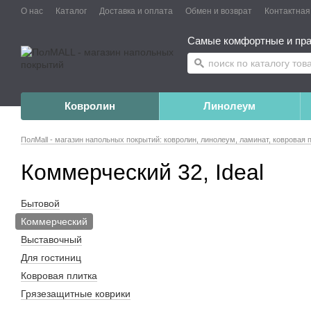
О нас
Каталог
Доставка и оплата
Обмен и возврат
Контактна
Самые комфортные и пра
Ковролин
Линолеум
ПолMall - магазин напольных покрытий: ковролин, линолеум, ламинат, ковровая 
Коммерческий 32, Ideal
Бытовой
Коммерческий
Выставочный
Для гостиниц
Ковровая плитка
Грязезащитные коврики