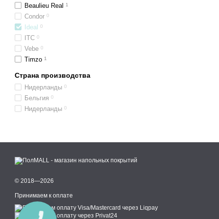
Beaulieu Real
1
Condor
0
Ideal
0
ITC
0
Vebe
0
Timzo
1
Страна производства
Нидерланды
0
Бельгия
0
Нидерланды
0
© 2018—2026
Принимаем к оплате