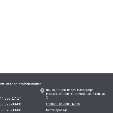
онтактная информация
04210, г. Киев, просп. Владимира
Ивасюка (Героев Сталинграда), 8 корпус
3
44 300-17-17
66 970-09-00
Открыть в Google Maps
68 970-09-00
Карта проезда