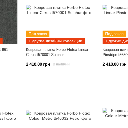
Под заказ
Под заказ
+ другие дизайны коллекции
+ другие ди
t 961
Ковровая плитка Forbo Flotex Linear
Ковровая плитк
Cirrus t570001 Sulphur
Pinstripe t565
2 418.00 грн
2 418.00 грн
В наличии