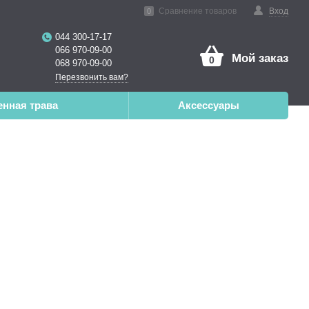
нная реальность
Сравнение товаров
Вход
0
044 300-17-17
066 970-09-00
Мой заказ
0
068 970-09-00
Перезвонить вам?
енная трава
Аксессуары