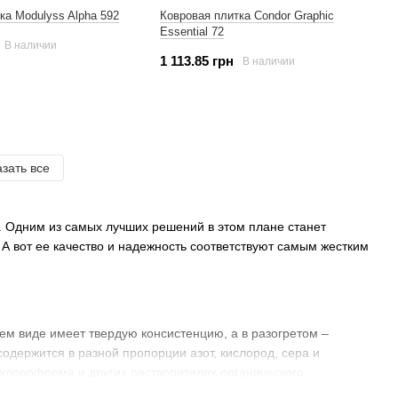
ка Modulyss Alpha 592
Ковровая плитка Condor Graphic
Essential 72
В наличии
1 113.85 грн
В наличии
зать все
и. Одним из самых лучших решений в этом плане станет
 А вот ее качество и надежность соответствуют самым жестким
м виде имеет твердую консистенцию, а в разогретом –
содержится в разной пропорции азот, кислород, сера и
, хлороформе и других растворителях органического
и изготовлении асфальтобетона, гидроизоляции, кровельных