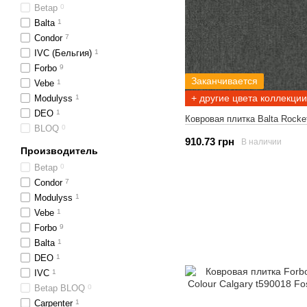
Betap
0
Balta
1
Condor
7
IVC (Бельгия)
1
Forbo
9
Заканчивается
Vebe
1
+ другие цвета коллекции
Modulyss
1
DEO
1
Ковровая плитка Balta Rocke
BLOQ
0
910.73 грн
В наличии
Производитель
Betap
0
Condor
7
Modulyss
1
Vebe
1
Forbo
9
Balta
1
DEO
1
IVC
1
Betap BLOQ
0
Carpenter
1