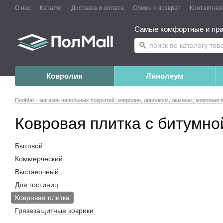
О нас
Каталог
Доставка и оплата
Обмен и возврат
Контактна
Самые комфортные и пра
Ковролин
Линолеум
ПолMall - магазин напольных покрытий: ковролин, линолеум, ламинат, ковровая 
Ковровая плитка с битумно
Бытовой
Коммерческий
Выставочный
Для гостиниц
Ковровая плитка
Грязезащитные коврики