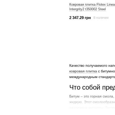
Ковровая плитка Flotex Linea
Intergrity2 t350002 Steel
2 347.29 грн
В наличии
Качество получаемого нап
ковровая плитка
с битумно
международным стандарт
Что собой пре
Битум – это горная смола
жидкую. Этот смолообразны
различные металлы. Битум 
происхождения. Это очень