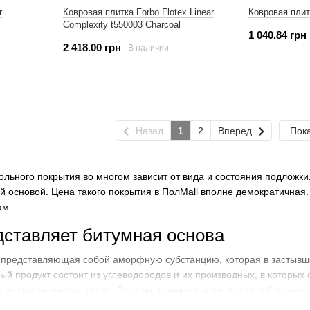
r
Ковровая плитка Forbo Flotex Linear
Ковровая плит
Complexity t550003 Charcoal
1 040.84 грн
2 418.00 грн
В наличии
Назад
1
2
Вперед
Пока
ольного покрытия во многом зависит от вида и состояния подложк
й основой. Цена такого покрытия в ПолMall вполне демократичная.
ам.
дставляет битумная основа
, представляющая собой аморфную субстанцию, которая в застывше
й продукт состоит из углеводородов и их производных, в которых 
не растворяется в воде. Зато он отлично растворяется в бензоле
 плотный материал, свойства которого оказались незаменимыми пр