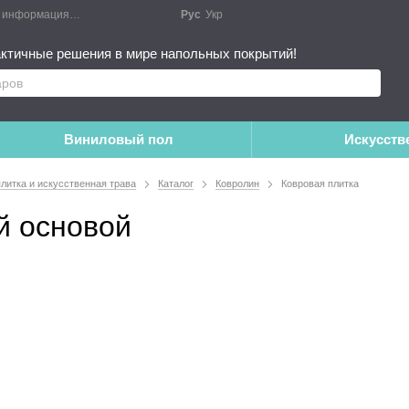
я информация
Блог
Публичный договор
Рус
Укр
Монтажные работы
Дополне
ктичные решения в мире напольных покрытий!
Виниловый пол
Искусств
плитка и искусственная трава
Каталог
Ковролин
Ковровая плитка
й основой