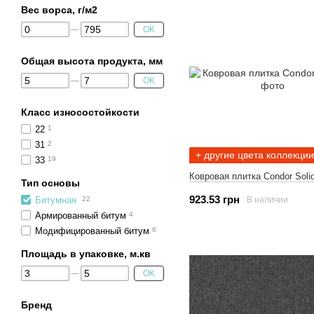
Вес ворса, г/м2
OK
Общая высота продукта, мм
OK
Класс износостойкости
22
1
31
2
+ другие цвета коллекции
33
19
Ковровая плитка Condor Soli
Тип основы
923.53 грн
В наличии
Битумная
22
Армированный битум
4
Модифицированный битум
6
Площадь в упаковке, м.кв
OK
Бренд