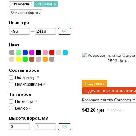
Тип основы:
Битумная
Очистить фильтр
Цена, грн
OK
Цвет
Состав ворса
Полиамид
19
Под заказ
Полипропилен
3
+ другие цвета коллекции
Тип ворса
Ковровая плитка Carpenter M
Петлевой
11
Велюр
9
943.26 грн
В наличии
Высота ворса, мм
OK