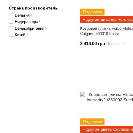
Страна производитель
Под заказ
Бельгия
3
+ другие дизайны коллек
Нидерланды
9
Ковровая плитка Forbo Flotex
Великобритания
9
Calgary t590018 Fossil
Китай
1
2 418.00 грн
В наличии
Под заказ
+ другие цвета коллекции