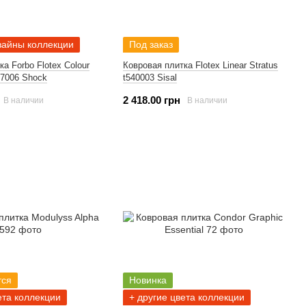
зайны коллекции
Под заказ
а Forbo Flotex Colour
Ковровая плитка Flotex Linear Stratus
87006 Shock
t540003 Sisal
2 418.00 грн
В наличии
В наличии
тся
Новинка
ета коллекции
+ другие цвета коллекции