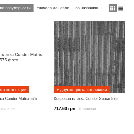
по популярности
сначала дешевле
по названию
ета коллекции
+ другие цвета коллекции
ка Condor Matrix 575
Ковровая плитка Condor Space 575
717.60 грн
 наличии
В наличии