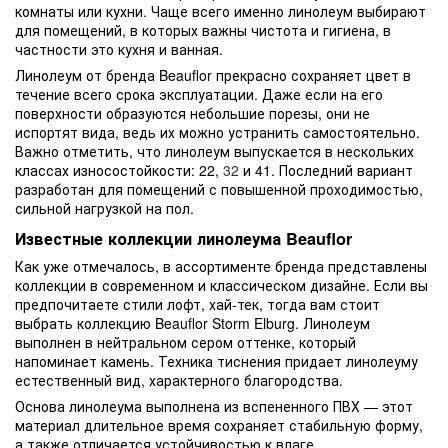
комнаты или кухни. Чаще всего именно линолеум выбирают
для помещений, в которых важны чистота и гигиена, в
частности это кухня и ванная.
Линолеум от бренда Beauflor прекрасно сохраняет цвет в
течение всего срока эксплуатации. Даже если на его
поверхности образуются небольшие порезы, они не
испортят вида, ведь их можно устранить самостоятельно.
Важно отметить, что линолеум выпускается в нескольких
классах износостойкости: 22,
32
и 41. Последний вариант
разработан для помещений с повышенной проходимостью,
сильной нагрузкой на пол.
Известные коллекции линолеума Beauflor
Как уже отмечалось, в ассортименте бренда представлены
коллекции в современном и классическом дизайне. Если вы
предпочитаете стили лофт, хай-тек, тогда вам стоит
выбрать коллекцию Beauflor Storm Elburg. Линолеум
выполнен в нейтральном сером оттенке, который
напоминает камень. Техника тиснения придает линолеуму
естественный вид, характерного благородства.
Основа линолеума выполнена из вспененного ПВХ — этот
материал длительное время сохраняет стабильную форму,
а также отличается устойчивостью к влаге.