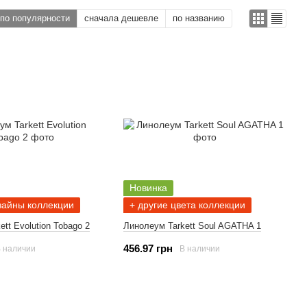
по популярности
сначала дешевле
по названию
Новинка
зайны коллекции
+ другие цвета коллекции
tt Evolution Tobago 2
Линолеум Tarkett Soul AGATHA 1
456.97 грн
 наличии
В наличии