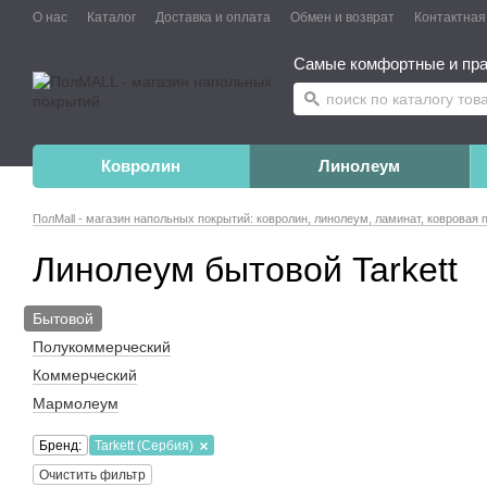
О нас
Каталог
Доставка и оплата
Обмен и возврат
Контактна
Самые комфортные и пра
Ковролин
Линолеум
ПолMall - магазин напольных покрытий: ковролин, линолеум, ламинат, ковровая 
Линолеум бытовой Tarkett
Бытовой
Полукоммерческий
Коммерческий
Мармолеум
Бренд:
Tarkett (Сербия)
Очистить фильтр