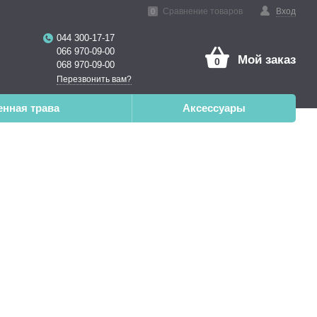
нная реальность
Сравнение товаров
Вход
0
044 300-17-17
066 970-09-00
Мой заказ
0
068 970-09-00
Перезвонить вам?
енная трава
Аксессуары