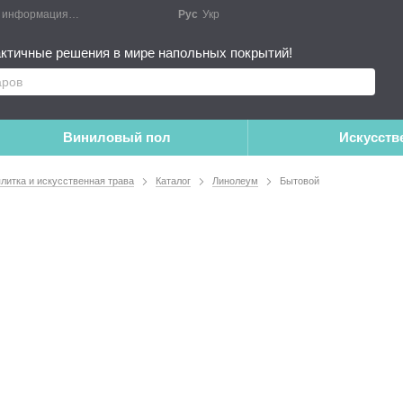
я информация
Блог
Публичный договор
Рус
Укр
Монтажные работы
Дополне
ктичные решения в мире напольных покрытий!
Виниловый пол
Искусств
плитка и искусственная трава
Каталог
Линолеум
Бытовой