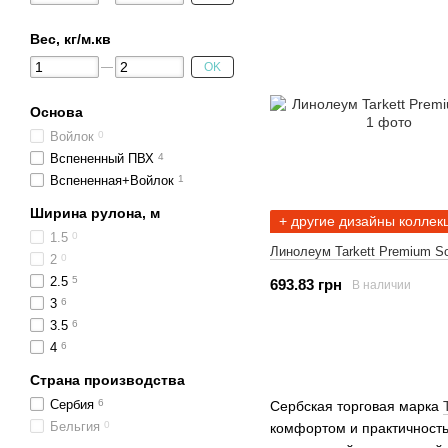
Вес, кг/м.кв
OK
Основа
Войлок
0
Вспененный ПВХ
4
Вспененная+Войлок
1
Ширина рулона, м
+ другие дизайны коллек
1.5
0
Линолеум Tarkett Premium S
2
0
2.5
5
693.83 грн
В наличии
3
6
3.5
6
4
6
Страна производства
Сербия
6
Сербская торговая марка
Бельгия
0
комфортом и практичность