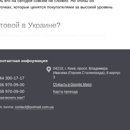
 его на сегодня совсем не сложно. Но чтобы он
точках, которые ценятся покупателями за высокий уровень
ытовой в Украине?
 представлен широкий выбор этих изделий по доступным
жит гарантией оригинальности материалов. Поэтому опытные
нолеум
Tarkett Delta в Киев, Львов и другие города страны.
онтактная информация
04210, г. Киев, просп. Владимира
ловий его предстоящей эксплуатации. Ведь, например, для
Ивасюка (Героев Сталинграда), 8 корпус
3
44 300-17-17
66 970-09-00
Открыть в Google Maps
68 970-09-00
Карта проезда
тель может выбрать наиболее подходящий для него размер ,
ерезвонить вам?
 удобный формат для перевозки материала и его укладки.
л. почта:
contact@polmall.com.ua
и наших специалистов.
ен настилаться. Соответствие этому показателю можно