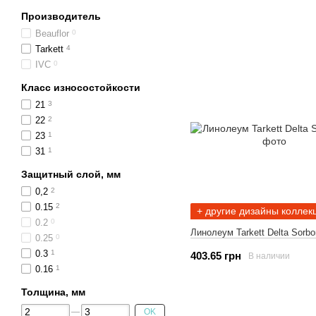
Производитель
Beauflor
0
Tarkett
4
IVC
0
Класс износостойкости
21
3
22
2
23
1
31
1
Защитный слой, мм
0,2
2
0.15
2
+ другие дизайны коллек
0.2
0
Линолеум Tarkett Delta Sorbo
0.25
0
0.3
1
403.65 грн
В наличии
0.16
1
Толщина, мм
OK