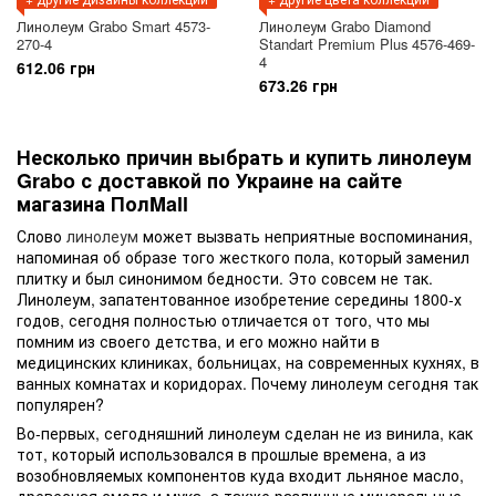
Линолеум Grabo Smart 4573-
Линолеум Grabo Diamond
270-4
Standart Premium Plus 4576-469-
4
612.06 грн
673.26 грн
Несколько причин выбрать и купить линолеум
Grabo с доставкой по Украине на сайте
магазина ПолMall
Слово
линолеум
может вызвать неприятные воспоминания,
напоминая об образе того жесткого пола, который заменил
плитку и был синонимом бедности. Это совсем не так.
Линолеум, запатентованное изобретение середины 1800-х
годов, сегодня полностью отличается от того, что мы
помним из своего детства, и его можно найти в
медицинских клиниках, больницах, на современных кухнях, в
ванных комнатах и коридорах. Почему линолеум сегодня так
популярен?
Во-первых, сегодняшний линолеум сделан не из винила, как
тот, который использовался в прошлые времена, а из
возобновляемых компонентов куда входит льняное масло,
древесная смола и мука, а также различные минеральные