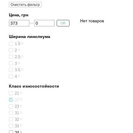
Очистить фильтр
Цена, грн
Нет товаров
OK
Ширина линолеума
1.5
0
2
0
2.5
0
3
0
3.5
0
4
0
Класс износостойкости
21
0
22
0
23
0
31
0
32
0
33
0
34
1