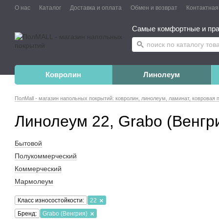
О нас
Каталог
Доставка и оплата
Обмен и возврат
Контактна
Самые комфортные и пра
Ковролин
Линолеум
ПолMall - магазин напольных покрытий: ковролин, линолеум, ламинат, ковровая 
Линолеум 22, Grabo (Венгр
Бытовой
Полукоммерческий
Коммерческий
Мармолеум
Класс износостойкости:
22
Бренд:
Grabo (Венгрия)