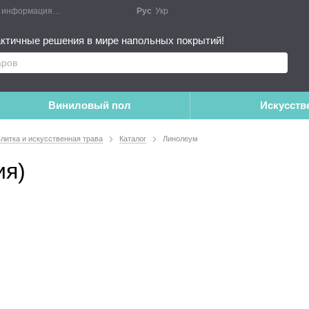
я информация
Блог
Публичный договор
Рус
Укр
Монтажные работы
Дополне
ктичные решения в мире напольных покрытий!
Виниловый пол
Искусств
плитка и искусственная трава
Каталог
Линолеум
ия)