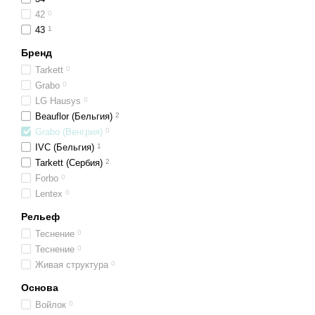
42
0
43
1
Бренд
Tarkett
0
Grabo
0
LG Hausys
0
Beauflor (Бельгия)
2
Grabo (Венгрия)
0
IVC (Бельгия)
1
Tarkett (Сербия)
2
Forbo
0
Lentex
0
Рельеф
Теснение
0
Теснение
0
Живая структура
0
Основа
Войлок
0