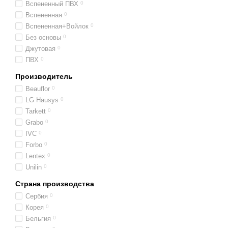
Вспененный ПВХ
0
Вспененная
0
Вспененная+Войлок
0
Без основы
0
Джутовая
0
ПВХ
0
Производитель
Beauflor
0
LG Hausys
0
Tarkett
0
Grabo
0
IVC
0
Forbo
0
Lentex
0
Unilin
0
Страна производства
Сербия
0
Корея
0
Бельгия
0