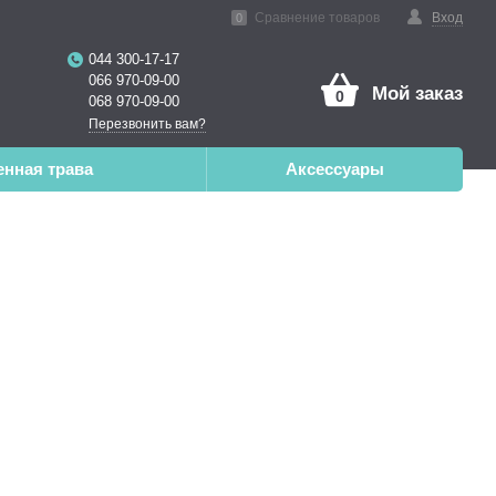
нная реальность
Сравнение товаров
Вход
0
044 300-17-17
066 970-09-00
Мой заказ
0
068 970-09-00
Перезвонить вам?
енная трава
Аксессуары