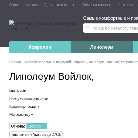
О нас
Каталог
Доставка и оплата
Обмен и возврат
Контактна
Самые комфортные и пра
Ковролин
Линолеум
ПолMall - магазин напольных покрытий: ковролин, линолеум, ламинат, ковровая 
Линолеум Войлок,
Бытовой
Полукоммерческий
Коммерческий
Мармолеум
Основа:
Войлок
Теплый пол (нагрев до 27С):