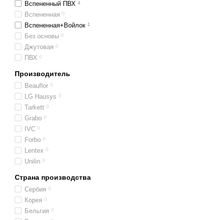
Вспененный ПВХ
4
Вспененная
0
Вспененная+Войлок
1
Без основы
0
Джутовая
0
ПВХ
0
Производитель
Beauflor
0
LG Hausys
0
Tarkett
0
Grabo
0
IVC
0
Forbo
0
Lentex
0
Unilin
0
Страна производства
Сербия
0
Корея
0
Бельгия
0