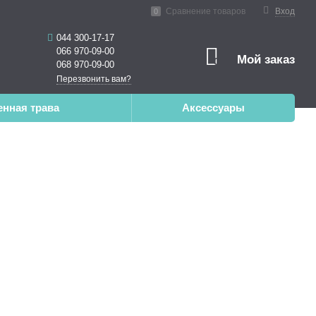
нная реальность
Сравнение товаров
Вход
0
044 300-17-17
066 970-09-00
Мой заказ
0
068 970-09-00
Перезвонить вам?
енная трава
Аксессуары