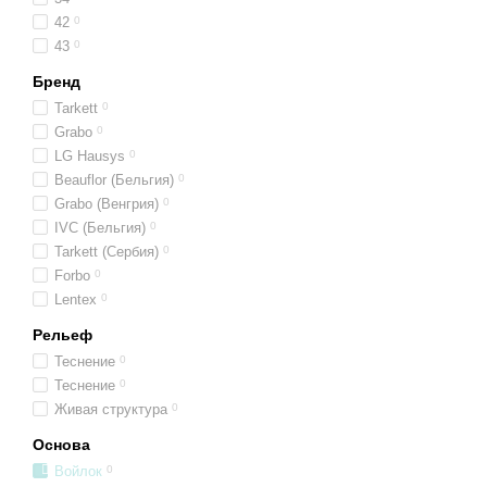
42
0
43
0
Бренд
Tarkett
0
Grabo
0
LG Hausys
0
Beauflor (Бельгия)
0
Grabo (Венгрия)
0
IVC (Бельгия)
0
Tarkett (Сербия)
0
Forbo
0
Lentex
0
Рельеф
Теснение
0
Теснение
0
Живая структура
0
Основа
Войлок
0