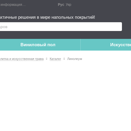
я информация
Блог
Публичный договор
Рус
Укр
Монтажные работы
Дополне
ктичные решения в мире напольных покрытий!
Виниловый пол
Искусств
плитка и искусственная трава
Каталог
Линолеум