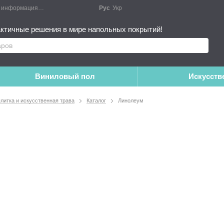
я информация
Блог
Публичный договор
Рус
Укр
Монтажные работы
Дополне
ктичные решения в мире напольных покрытий!
Виниловый пол
Искусств
плитка и искусственная трава
Каталог
Линолеум