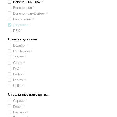
Вспененный ПВХ
3
Вспененная
0
Вспененная+Войлок
0
Без основы
0
Джутовая
0
ПВХ
0
Производитель
Beauflor
0
LG Hausys
0
Tarkett
0
Grabo
0
IVC
0
Forbo
0
Lentex
0
Unilin
0
Страна производства
Сербия
0
Корея
0
Бельгия
0