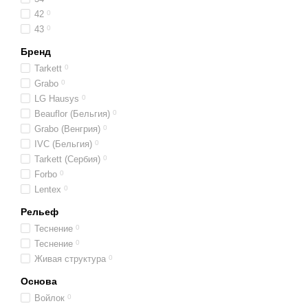
42
0
43
0
Бренд
Tarkett
0
Grabo
0
LG Hausys
0
Beauflor (Бельгия)
0
Grabo (Венгрия)
0
IVC (Бельгия)
0
Tarkett (Сербия)
0
Forbo
0
Lentex
0
Рельеф
Теснение
0
Теснение
0
Живая структура
0
Основа
Войлок
0