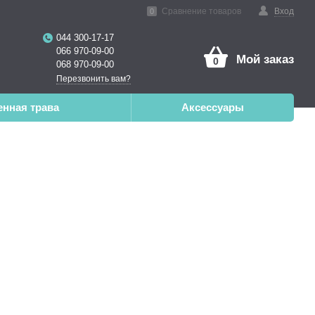
нная реальность
Сравнение товаров
Вход
0
044 300-17-17
066 970-09-00
Мой заказ
0
068 970-09-00
Перезвонить вам?
енная трава
Аксессуары