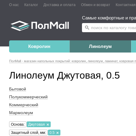
О нас
Каталог
Доставка и оплата
Обмен и возврат
Контактна
Самые комфортные и пра
Ковролин
Линолеум
ПолMall - магазин напольных покрытий: ковролин, линолеум, ламинат, ковровая 
Линолеум Джутовая, 0.5
Бытовой
Полукоммерческий
Коммерческий
Мармолеум
Основа:
Джутовая
Защитный слой, мм:
0.5