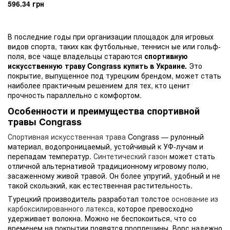
596.34 грн
В последние годы при организации площадок для игровых
видов спорта, таких как футбольные, теннисн ые или гольф-
поля, все чаще владельцы стараются
спортивную
искусственную траву
Congrass купить в Украине.
Это
покрытие, выпущенное под турецким брендом, может стать
наиболее практичным решением для тех, кто ценит
прочность параллельно с комфортом.
Особенности и преимущества спортивной
травы Congrass
Спортивная искусственная трава
Congrass — рулонный
материал, водопроницаемый, устойчивый к УФ-лучам и
перепадам температур.
Синтетический газон
может стать
отличной альтернативой традиционному игровому полю,
засаженному живой травой. Он более упругий, удобный и не
такой скользкий, как естественная растительность.
Турецкий производитель разработал толстое
основание из
карбоксилированного латекса
, которое превосходно
удерживает волокна. Можно не беспокоиться, что со
временем на покрытии появятся проплешины. Ворс надежно