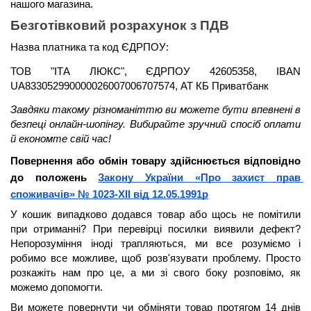
нашого магазина.
Безготівковий розрахунок з ПДВ
Назва платника та код ЄДРПОУ: 
ТОВ "ІТА ЛЮКС", ЄДРПОУ 42605358, IBAN 
UA833052990000026007006707574, АТ КБ Приватбанк
Завдяки такому різноманіттю ви можете бути 
впевнені в 
безпеці онлайн-шопінгу. Вибирайте зручний спосіб оплати 
й економте свій час!
Повернення або обмін товару здійснюється відповідно 
до положень 
Закону України «Про захист прав 
споживачів» № 1023-XII від 12.05.1991р
У кошик випадково додався товар або щось не помітили 
при отриманні? При перевірці посилки виявили дефект? 
Непорозуміння іноді трапляються, ми все розуміємо і 
робимо все можливе, щоб розв'язувати проблему. Просто 
розкажіть нам про це, а ми зі свого боку розповімо, як 
можемо допомогти.
Ви можете повернути чи обміняти товар протягом 14 днів 