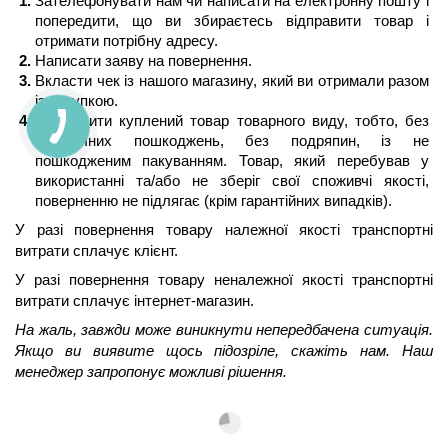
Зателефонувати нам чи написати на електронну пошту і 
попередити, що ви збираєтесь відправити товар і 
отримати потрібну адресу.
Написати заяву на повернення.
Вкласти чек із нашого магазину, який ви отримали разом 
із покупкою.
Відправити куплений товар товарного виду, тобто, без 
механічних пошкоджень, без подряпин, із не 
пошкодженим пакуванням. Товар, який перебував у 
використанні та/або не зберіг свої споживчі якості, 
поверненню не підлягає (крім гарантійних випадків).
У разі повернення товару належної якості транспортні 
витрати сплачує клієнт.
У разі повернення товару неналежної якості транспортні 
витрати сплачує інтернет-магазин.
На жаль, завжди може виникнути непередбачена ситуація. 
Якщо ви виявите щось підозріле, скажіть нам. Наш 
менеджер запропонує можливі рішення.