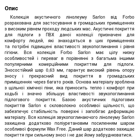
Опис
Колекція акустичного лінолеуму Sarlon від Forbo
розрахована для застосування в громадських приміщеннях
з високим рівнем проходу людських мас. Акустичні покриття
для підлоги з ПВХ даної колекції призначені для
комфорту людей, які знаходяться в цих приміщеннях
та потрібні підвищені властивості звукопоглинання і рівня
гігієни. Вся колекція Forbo Sarlon має цілу низку
особливостей і переваг в порівнянні з багатьма іншими
популярними комерційними покриттям для підлоги.
Зносостійкий шар 0,63 мм, гарантує високий рівень опору
зносу і прекрасний вид покриття в громадських
приміщеннях через багато років. Основа матеріалу зроблена
з щільної хімічної піни, яка приносить тепло і комфорт при
ходьбі і значно збільшує властивості звукопоглинання
підлогового покриття. Базою акустичних підлогових
покриттів Sarlon є скловолокно особливої ​​щільності, що
забезпечує стабільність поверхні і запобігає деформацію
матеріалу. Вся колекція звукопоглинаючого лінолеуму Sarlon
захищена додатково поліуретановим посиленням шаром
особливої ​​формули Wax Free. Даний шар додатково захищає
покриття при сильному зносі і не дає йому забруднюватися.