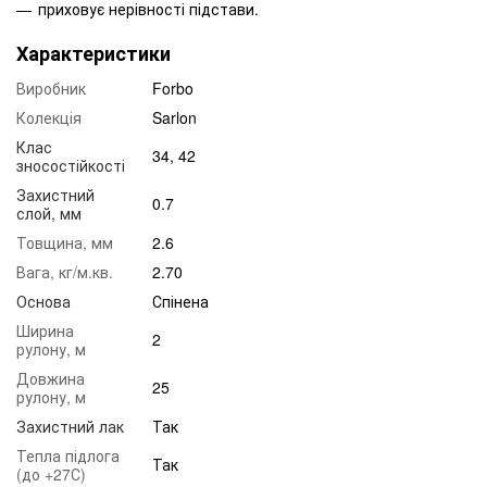
приховує нерівності підстави.
Характеристики
Виробник
Forbo
Колекція
Sarlon
Клас
34, 42
зносостійкості
Захистний
0.7
слой, мм
Товщина, мм
2.6
Вага, кг/м.кв.
2.70
Основа
Спінена
Ширина
2
рулону, м
Довжина
25
рулону, м
Захистний лак
Так
Тепла підлога
Так
(до +27С)