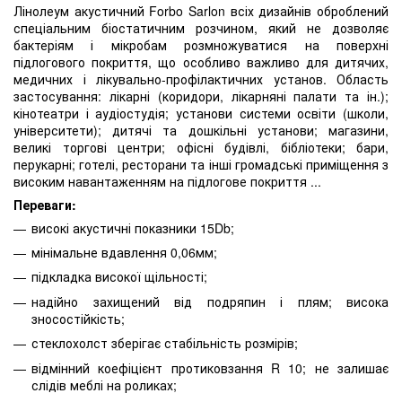
Лінолеум акустичний Forbo Sarlon всіх дизайнів оброблений
спеціальним біостатичним розчином, який не дозволяє
бактеріям і мікробам розмножуватися на поверхні
підлогового покриття, що особливо важливо для дитячих,
медичних і лікувально-профілактичних установ. Область
застосування: лікарні (коридори, лікарняні палати та ін.);
кінотеатри і аудіостудія; установи системи освіти (школи,
університети); дитячі та дошкільні установи; магазини,
великі торгові центри; офісні будівлі, бібліотеки; бари,
перукарні; готелі, ресторани та інші громадські приміщення з
високим навантаженням на підлогове покриття ...
Переваги:
високі акустичні показники 15Db;
мінімальне вдавлення 0,06мм;
підкладка високої щільності;
надійно захищений від подряпин і плям; висока
зносостійкість;
стеклохолст зберігає стабільність розмірів;
відмінний коефіцієнт протиковзання R 10; не залишає
слідів меблі на роликах;