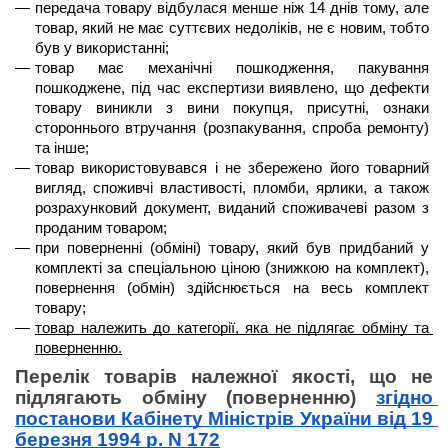
передача товару відбулася менше 
ніж 14 днів
 тому, але 
товар, який не має суттєвих недоліків, не є новим, тобто 
був у використанні;
товар має механічні пошкодження, пакування 
пошкоджене, під час експертизи виявлено, що дефекти 
товару виникли з вини покупця, присутні, ознаки 
стороннього втручання (розпакування, спроба ремонту) 
та інше;
товар використовувався і не збережено його товарний 
вигляд, споживчі властивості, пломби, ярлики, а також 
розрахунковий документ, виданий споживачеві разом з 
проданим товаром;
при поверненні (обміні) товару, який був придбаний у 
комплекті за спеціальною ціною (знижкою на комплект), 
повернення (обмін) здійснюється на весь комплект 
товару;
товар належить до категорії, яка не підлягає обміну та 
поверненню.
Перелік товарів належної якості, що не 
підлягають обміну (поверненню) 
згідно 
постанови Кабінету Міністрів України від 19 
березня 1994 р. N 172