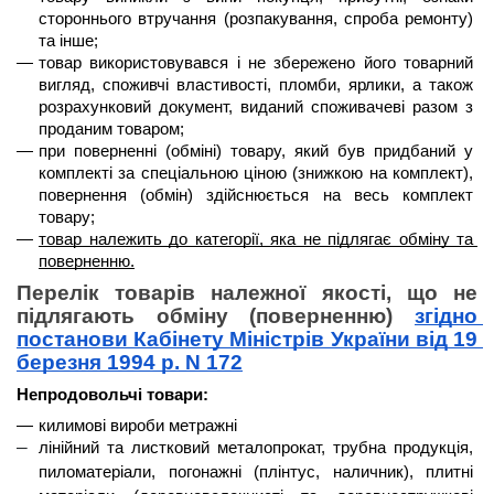
стороннього втручання (розпакування, спроба ремонту) 
та інше;
товар використовувався і не збережено його товарний 
вигляд, споживчі властивості, пломби, ярлики, а також 
розрахунковий документ, виданий споживачеві разом з 
проданим товаром;
при поверненні (обміні) товару, який був придбаний у 
комплекті за спеціальною ціною (знижкою на комплект), 
повернення (обмін) здійснюється на весь комплект 
товару;
товар належить до категорії, яка не підлягає обміну та 
поверненню.
Перелік товарів належної якості, що не 
підлягають обміну (поверненню) 
згідно 
постанови Кабінету Міністрів України від 19 
березня 1994 р. N 172
Непродовольчі товари:
килимові вироби метражні
лінійний та листковий металопрокат, трубна продукція, 
пиломатеріали, погонажні (плінтус, наличник), плитні 