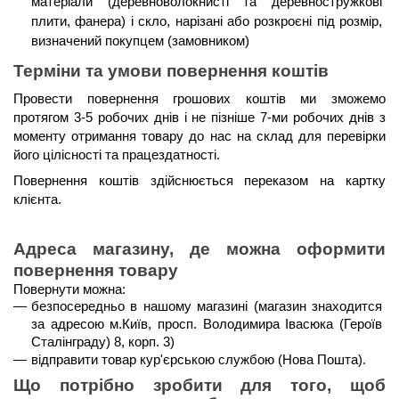
матеріали (деревноволокнисті та деревностружкові 
плити, фанера) і скло, нарізані або розкроєні під розмір, 
визначений покупцем (замовником)
Терміни та умови повернення коштів 
Провести повернення грошових коштів ми зможемо 
протягом 3-5 робочих днів і не пізніше 7-ми робочих днів
 з 
моменту отримання товару до нас на склад для перевірки 
його цілісності та працездатності. 
Повернення коштів здійснюється 
переказом на картку 
клієнта
.
Адреса магазину, де можна оформити 
повернення товару
Повернути можна:
безпосередньо в нашому магазині (магазин знаходится 
за адресою м.Київ, просп. Володимира Івасюка (Героїв 
Сталінграду) 8, корп. 3)
відправити товар кур'єрською службою (Нова Пошта). 
Що потрібно зробити для того, щоб 