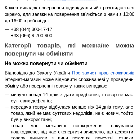
Кожен випадок повернення індивідуальний і розглядається 
окремо, для заявки на повернення зв'яжіться з нами з 
10:00 
до 16:00
 в робочі дні:
+38 (044) 300-17-17
+38 (066) 9-700-900
Категорії товарів, які можна/не можна 
повернути чи обміняти
Не можна повернути чи обміняти
Відповідно до Закону України 
Про захист прав споживачів
інтернет-магазин може відмовити споживачеві у проведенні 
обміну або поверненні товару у таких випадках:
минуло 
понад 14 днів
 з дати придбання, і товар не має 
суттєвих дефектів;
передача товару відбулася менше 
ніж 14 днів
 тому, але 
товар, який не має суттєвих недоліків, не є новим, тобто 
був у використанні;
товар має механічні пошкодження, пакування 
пошкоджене, під час експертизи виявлено, що дефекти 
товару виникли з вини покупця, присутні, ознаки 