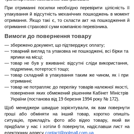
При отриманні посилки необхідно перевірити цілісність її 
упакування й відсутність механічних пошкоджень в момент 
отримання. Якщо такі є, то скласти акт на пошкодження й 
отримання страхової суми компанією перевізника.
Вимоги до повернення товару
збережено документ, що підтверджує оплату;
товарний вигляд та упаковка не пошкоджені, всі бірки та 
ярлики на місці;
товар не був у вживанні: відсутні сліди використання, 
подряпини, потертості тощо;
товар складний в упакування таким же чином, як і при 
отриманні;
товар не потрапляє до переліку товарів належної якості, 
повернення яких обмежений рішенням Кабінет Міністрів 
України (постанова від 19 березня 1994 року № 172).
Щоб менеджери швидше зорієнтували, як вам повернути 
гроші або обміняти на інший товар, коротко опишіть 
ситуацію, прикладіть фото або відео товару, який ви 
придбали у нас і хотіли б повернути, надіславши лист на 
електронну адресу 
contact@polmall.com.ua