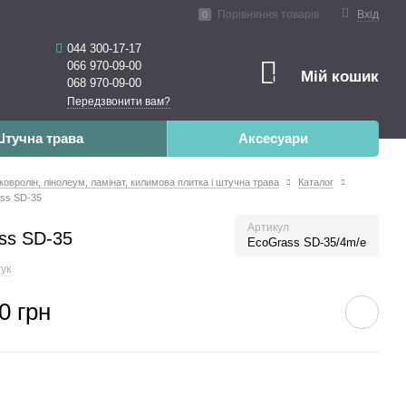
ена реальність
Порівняння товарів
Вхід
0
044 300-17-17
066 970-09-00
Мій кошик
0
068 970-09-00
Передзвонити вам?
тучна трава
Аксесуари
 ковролін, лінолеум, ламінат, килимова плитка і штучна трава
Каталог
ss SD-35
Артикул
ss SD-35
EcoGrass SD-35/4m/e
гук
0 грн