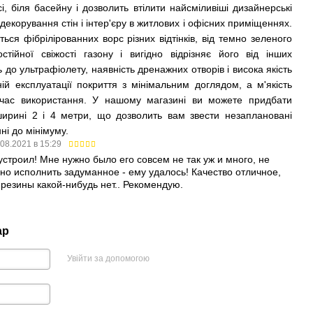
сі, біля басейну і дозволить втілити найсміливіші дизайнерські
декорування стін і інтер'єру в житлових і офісних приміщеннях.
ься фібрілірованних ворс різних відтінків, від темно зеленого
ійної свіжості газону і вигідно відрізняє його від інших
ть до ультрафіолету, наявність дренажних отворів і висока якість
ній експлуатації покриття з мінімальним доглядом, а м'якість
час використання. У нашому магазині ви можете придбати
ирині 2 і 4 метри, що дозволить вам звести незаплановані
ні до мінімуму.
.08.2021 в 15:29
строил! Мне нужно было его совсем не так уж и много, не
но исполнить задуманное - ему удалось! Качество отличное,
резины какой-нибудь нет.. Рекомендую.
ар
Увійти за допомогою