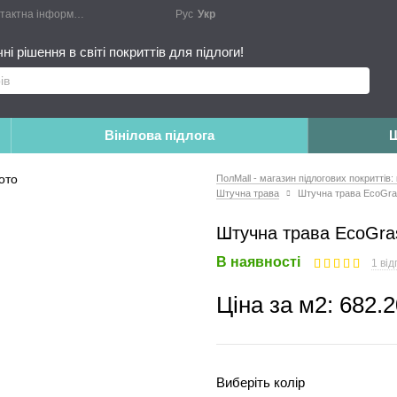
актна інформація
Блог
Публічний договір
Рус
Укр
Монтажні роботи
Доповн
і рішення в світі покриттів для підлоги!
Вінілова підлога
Ш
ПолMall - магазин підлогових покриттів:
Штучна трава
Штучна трава EcoGra
Штучна трава EcoGra
В наявності
1 від
Ціна за м2:
682.2
Виберіть колір