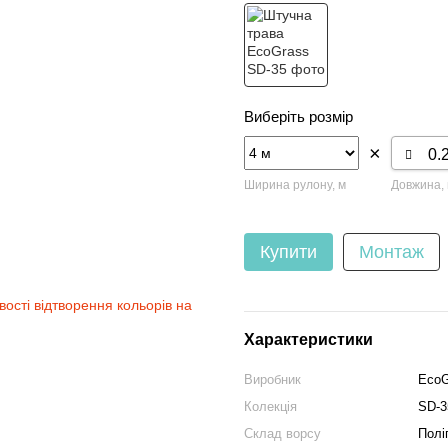
Виберіть розмір
×
Ширина рулону, м
Довжина,
Купити
Монтаж
вості відтворення кольорів на
Характеристики
Виробник
EcoG
Колекція
SD-3
Склад ворсу
Полі