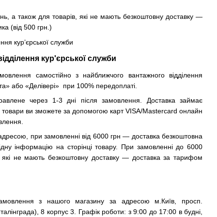
.
нь, а також для товарів, які не мають безкоштовну доставку —
а (від 500 грн.)
ення кур’єрської служби
відділення кур'єрської служби
овлення самостійно з найближчого вантажного відділення
та» або «Делівері» при 100% передоплаті.
авлене через 1-3 дні після замовлення. Доставка займає
и товари ви зможете за допомогою карт VISA/Mastercard онлайн
влення.
а адресою, при замовленні від 6000 грн — доставка безкоштовна
відну інформацію на сторінці товару. При замовленні до 6000
в, які не мають безкоштовну доставку — доставка за тарифом
мовлення з нашого магазину за адресою м.Київ, просп.
лінграда), 8 корпус 3. Графік роботи: з 9:00 до 17:00 в будні,