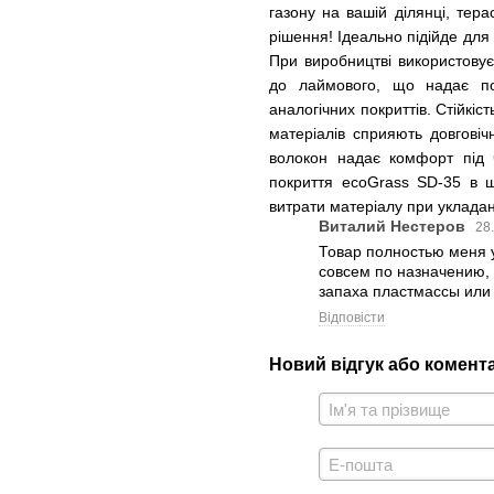
газону на вашій ділянці, тера
рішення! Ідеально підійде для 
При виробництві використовуєт
до лаймового, що надає пост
аналогічних покриттів. Стійкіс
матеріалів сприяють довговіч
волокон надає комфорт під 
покриття ecoGrass SD-35 в ш
витрати матеріалу при укладан
Виталий Нестеров
28
Товар полностью меня у
совсем по назначению, 
запаха пластмассы или 
Відповісти
Новий відгук або комент