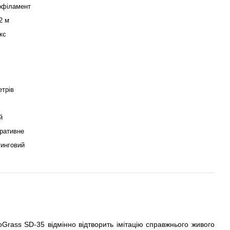
філамент
2 м
кс
етрів
й
ративне
инговий
Grass SD-35 відмінно відтворить імітацію справжнього живого