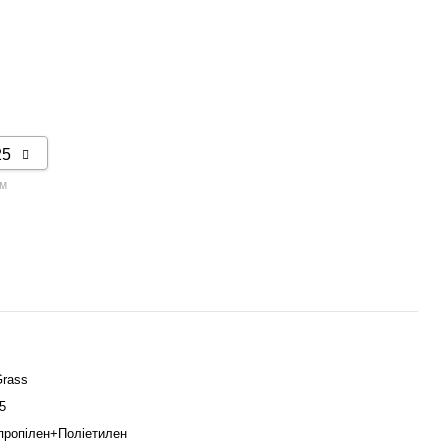
 м
rass
5
пропілен+Поліетилен