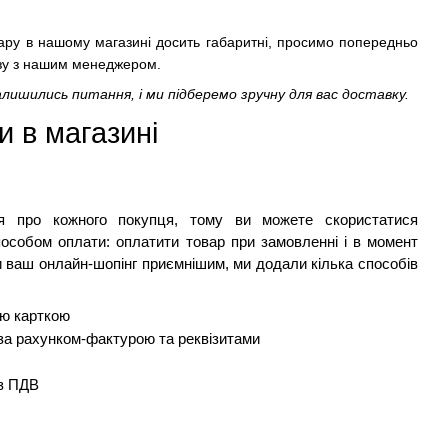
овару в нашому магазині досить габаритні, просимо попередньо
озу з нашим менеджером.
алишились питання, і ми підберемо зручну для вас доставку.
 в магазині 
ся про кожного покупця, тому ви можете скористатися 
способом оплати: оплатити товар при замовленні і в момент 
 ваш онлайн-шопінг приємнішим, ми додали кілька способів 
ою карткою
 за рахунком-фактурою та реквізитами
 з ПДВ