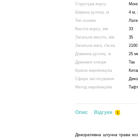
Структура ворсу
Моно
Ширина рулону, м
4 м, 
Тип основи
Лате
Висота ворсу, мм
33
Загальна висота, мм
35
Загальна вага, г/м.кв.
2100
Довжина рулону, м
25 м
Дренажні отвори
Так
Країна виробництва
Кита
Сфера застосування
Деко
Метод виробництва
Тафт
Опис
Відгуки
1
Декоративна штучна трава eco