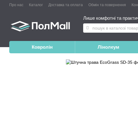
Про нас
Каталог
Доставка та оплата
Обмін та повернення
Конт
Лише комфотні та практичн
Ковролін
Лінолеум