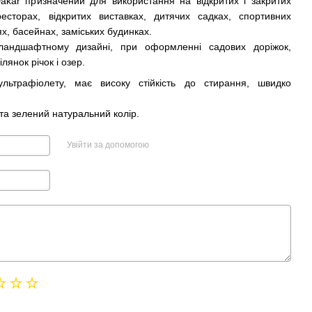
akar призначений для використання на відкритих і закритих
ресторах, відкритих виставках, дитячих садках, спортивних
х, басейнах, заміських будинках.
андшафтному дизайні, при оформленні садових доріжок,
янок річок і озер.
ьтрафіолету, має високу стійкість до стирання, швидко
.
та зелений натуральний колір.
Увійти за допомогою