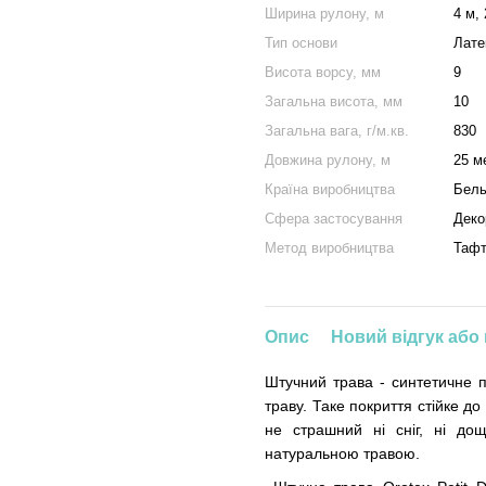
Ширина рулону, м
4 м, 
Тип основи
Лате
Висота ворсу, мм
9
Загальна висота, мм
10
Загальна вага, г/м.кв.
830
Довжина рулону, м
25 м
Країна виробництва
Бель
Сфера застосування
Деко
Метод виробництва
Тафт
Опис
Новий відгук або
Штучний трава - синтетичне п
траву. Таке покриття стійке д
не страшний ні сніг, ні до
натуральною травою.