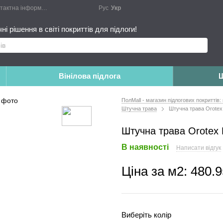
актна інформація
Блог
Публічний договір
Рус
Укр
Монтажні роботи
Доповн
і рішення в світі покриттів для підлоги!
Вінілова підлога
Ш
ПолMall - магазин підлогових покриттів:
Штучна трава
Штучна трава Orotex 
Штучна трава Orotex P
В наявності
Написати відгук
Ціна за м2:
480.9
Виберіть колір