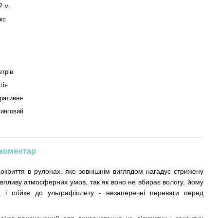
2 м
кс
етрів
гія
ративне
инговий
 коментар
окриття в рулонах, яке зовнішнім виглядом нагадує стрижену
о впливу атмосферних умов, так як воно не вбирає вологу, йому
щ і стійке до ультрафіолету - незаперечні переваги перед