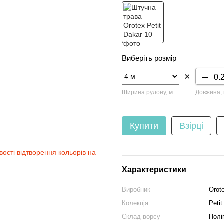
Виберіть розмір
×
Ширина рулону, м
Довжина,
Купити
Взірці
вості відтворення кольорів на
Характеристики
Виробник
Orot
Колекція
Petit
Склад ворсу
Полі