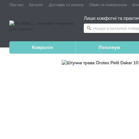
Про нас
Каталог
Доставка та оплата
Обмін та повернення
Конт
Лише комфотні та практичн
Ковролін
Лінолеум