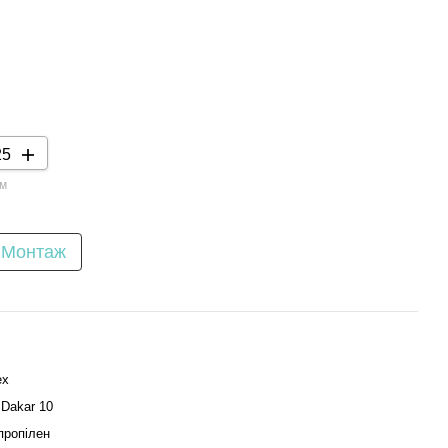
 м
Монтаж
ex
 Dakar 10
пропілен