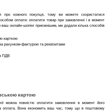
ся про кожного покупця, тому ви можете скористатися 
способом оплати: оплатити товар при замовленні і в момент 
 ваш онлайн-шопінг приємнішим, ми додали кілька способів 
ою карткою
 за рахунком-фактурою та реквізитами
 з ПДВ
івською картою
rd можна повністю оплатити замовлення в момент його 
а оплата. Вона економить ваш час, тому що в поштовому 