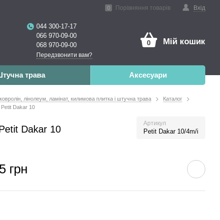
ена реальність
Порівняння товарів
Вхід
0
044 300-17-17
066 970-09-00
Мій кошик
0
068 970-09-00
Передзвонити вам?
тучна трава
Аксесуари
 ковролін, лінолеум, ламінат, килимова плитка і штучна трава
Каталог
Petit Dakar 10
Артикул
etit Dakar 10
Petit Dakar 10/4m/i
5 грн