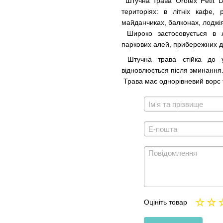
Штучна трава Orotex Petit D
територіях: в літніх кафе, 
майданчиках, балконах, лоджія
Широко застосовується в л
паркових алей, прибережних діл
Штучна трава стійка до ул
відновлюється після зминання
Трава має однорівневий ворс 
Оцініть товар