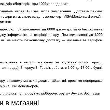
та» або «Делівері» при 100% передоплаті.
авлене через 1-3 дні після замовлення. Доставка займає
и товари ви зможете за допомогою карт VISA/Mastercard онлайн
влення.
а адресою, при замовленні від 6000 грн — доставка безкоштовна
відну інформацію на сторінці товару. При замовленні до 6000
в, які не мають безкоштовну доставку — доставка за тарифом
мовлення з нашого магазину за адресою м.Київ, просп.
лінграда), 8 корпус 3. Графік роботи: з 9:00 до 17:00 в будні,
овару в нашому магазині досить габаритні, просимо попередньо
озу з нашим менеджером.
алишились питання, і ми підберемо зручну для вас доставку.
 в магазині 