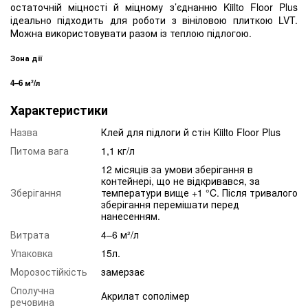
остаточній міцності й міцному з’єднанню Kiilto Floor Plus
ідеально підходить для роботи з вініловою плиткою LVT.
Можна використовувати разом із теплою підлогою.
Зона дії
4–6 м²/л
Характеристики
Назва
Клей для підлоги й стін Kiilto Floor Plus
Питома вага
1,1 кг/л
12 місяців за умови зберігання в
контейнері, що не відкривався, за
Зберігання
температури вище +1 °C. Після тривалого
зберігання перемішати перед
нанесенням.
Витрата
4–6 м²/л
Упаковка
15л.
Морозостійкість
замерзає
Сполучна
Акрилат сополімер
речовина