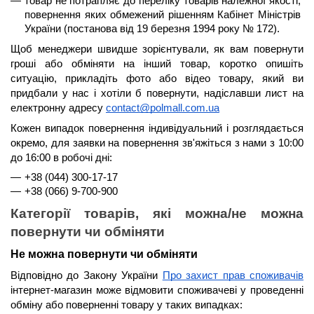
товар не потрапляє до переліку товарів належної якості, 
повернення яких обмежений рішенням Кабінет Міністрів 
України (постанова від 19 березня 1994 року № 172).
Щоб менеджери швидше зорієнтували, як вам повернути 
гроші або обміняти на інший товар, коротко опишіть 
ситуацію, прикладіть фото або відео товару, який ви 
придбали у нас і хотіли б повернути, надіславши лист на 
електронну адресу 
contact@polmall.com.ua
Кожен випадок повернення індивідуальний і розглядається 
окремо, для заявки на повернення зв'яжіться з нами з 
10:00 
до 16:00
 в робочі дні:
+38 (044) 300-17-17
+38 (066) 9-700-900
Категорії товарів, які можна/не можна 
повернути чи обміняти
Не можна повернути чи обміняти
Відповідно до Закону України 
Про захист прав споживачів
інтернет-магазин може відмовити споживачеві у проведенні 
обміну або поверненні товару у таких випадках: