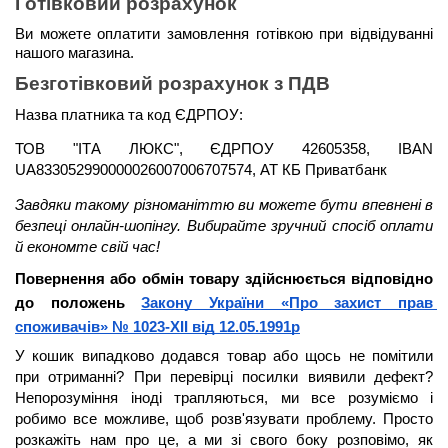
Готівковий розрахунок
Ви можете оплатити замовлення готівкою при відвідуванні 
нашого магазина.
Безготівковий розрахунок з ПДВ
Назва платника та код ЄДРПОУ: 
ТОВ "ІТА ЛЮКС", ЄДРПОУ 42605358, IBAN 
UA833052990000026007006707574, АТ КБ Приватбанк
Завдяки такому різноманіттю ви можете бути 
впевнені в 
безпеці онлайн-шопінгу. Вибирайте зручний спосіб оплати 
й економте свій час!
Повернення або обмін товару здійснюється відповідно 
до положень 
Закону України «Про захист прав 
споживачів» № 1023-XII від 12.05.1991р
У кошик випадково додався товар або щось не помітили 
при отриманні? При перевірці посилки виявили дефект? 
Непорозуміння іноді трапляються, ми все розуміємо і 
робимо все можливе, щоб розв'язувати проблему. Просто 
розкажіть нам про це, а ми зі свого боку розповімо, як 