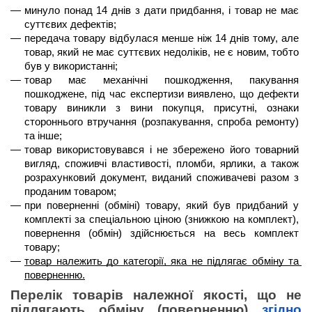
минуло 
понад 14 днів
 з дати придбання, і товар не має 
суттєвих дефектів;
передача товару відбулася менше 
ніж 14 днів
 тому, але 
товар, який не має суттєвих недоліків, не є новим, тобто 
був у використанні;
товар має механічні пошкодження, пакування 
пошкоджене, під час експертизи виявлено, що дефекти 
товару виникли з вини покупця, присутні, ознаки 
стороннього втручання (розпакування, спроба ремонту) 
та інше;
товар використовувався і не збережено його товарний 
вигляд, споживчі властивості, пломби, ярлики, а також 
розрахунковий документ, виданий споживачеві разом з 
проданим товаром;
при поверненні (обміні) товару, який був придбаний у 
комплекті за спеціальною ціною (знижкою на комплект), 
повернення (обмін) здійснюється на весь комплект 
товару;
товар належить до категорії, яка не підлягає обміну та 
поверненню.
Перелік товарів належної якості, що не 
підлягають обміну (поверненню) 
згідно 