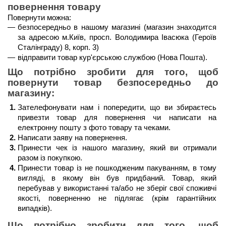
повернення товару
Повернути можна:
безпосередньо в нашому магазині (магазин знаходится 
за адресою м.Київ, просп. Володимира Івасюка (Героїв 
Сталінграду) 8, корп. 3)
відправити товар кур'єрською службою (Нова Пошта). 
Що потрібно зробити для того, щоб 
повернути товар безпосередньо до 
магазину:
Зателефонувати нам і попередити, що ви збираєтесь 
привезти товар для повернення чи написати на 
електронну пошту з фото товару та чеками.
Написати заяву на повернення.
Принести чек із нашого магазину, який ви отримали 
разом із покупкою.
Принести товар із не пошкодженим пакуванням, в тому 
вигляді, в якому він був придбаний. Товар, який 
перебував у використанні та/або не зберіг свої споживчі 
якості, поверненню не підлягає (крім гарантійних 
випадків). 
Що потрібно зробити для того, щоб 