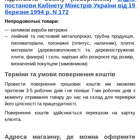
постанови Кабінету Міністрів України від 19 
березня 1994 р. N 172
Непродовольчі товари:
килимові вироби метражні
лінійний та листковий металопрокат, трубна продукція, 
пиломатеріали, погонажні (плінтус, наличник), плитні 
матеріали (деревноволокнисті та деревностружкові 
плити, фанера) і скло, нарізані або розкроєні під розмір, 
визначений покупцем (замовником)
Терміни та умови повернення коштів 
Провести повернення грошових коштів ми зможемо 
протягом 3-5 робочих днів і не пізніше 7-ми робочих днів
 з 
моменту отримання товару до нас на склад для перевірки 
його цілісності та працездатності. 
Повернення коштів здійснюється 
переказом на картку 
клієнта
.
Адреса магазину, де можна оформити 