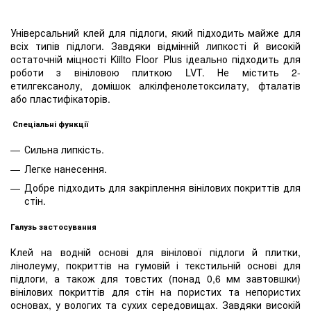
Універсальний клей для підлоги, який підходить майже для
всіх типів підлоги. Завдяки відмінній липкості й високій
остаточній міцності Kiilto Floor Plus ідеально підходить для
роботи з вініловою плиткою LVT. Не містить 2-
етилгексанолу, домішок алкілфенолетоксилату, фталатів
або пластифікаторів.
Спеціальні функції
Сильна липкість.
Легке нанесення.
Добре підходить для закріплення вінілових покриттів для
стін.
Галузь застосування
Клей на водній основі для вінілової підлоги й плитки,
лінолеуму, покриттів на гумовій і текстильній основі для
підлоги, а також для товстих (понад 0,6 мм завтовшки)
вінілових покриттів для стін на пористих та непористих
основах, у вологих та сухих середовищах. Завдяки високій