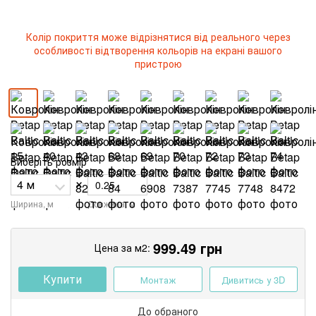
Колір покриття може відрізнятися від реального через
особливості відтворення кольорів на екрані вашого
пристрою
Виберіть розмір
×
Ширина, м
Довжина, м
999.49
грн
Цена за м2:
Купити
Монтаж
Дивитись у 3D
До обраного