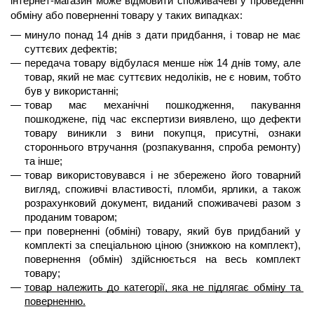
інтернет-магазин може відмовити споживачеві у проведенні 
обміну або поверненні товару у таких випадках:
минуло 
понад 14 днів
 з дати придбання, і товар не має 
суттєвих дефектів;
передача товару відбулася менше 
ніж 14 днів
 тому, але 
товар, який не має суттєвих недоліків, не є новим, тобто 
був у використанні;
товар має механічні пошкодження, пакування 
пошкоджене, під час експертизи виявлено, що дефекти 
товару виникли з вини покупця, присутні, ознаки 
стороннього втручання (розпакування, спроба ремонту) 
та інше;
товар використовувався і не збережено його товарний 
вигляд, споживчі властивості, пломби, ярлики, а також 
розрахунковий документ, виданий споживачеві разом з 
проданим товаром;
при поверненні (обміні) товару, який був придбаний у 
комплекті за спеціальною ціною (знижкою на комплект), 
повернення (обмін) здійснюється на весь комплект 
товару;
товар належить до категорії, яка не підлягає обміну та 
поверненню.