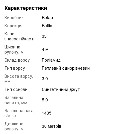
Характеристики
Виробник
Betap
Колекція
Baltic
Клас
33
зносостійкості
Ширина
4 м
рулону, м
Склад ворсу
Поліамид
Тип ворсу
Петлевий однорівневий
Висота ворсу,
3.0
мм
Тип основи
Синтетичний джут
Загальна
5.0
висота, мм
Загальна вага,
1435
г/м.кв.
Довжина
30 метрів
рулону, м