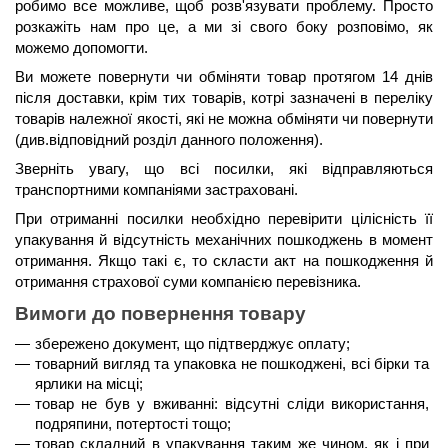
робимо все можливе, щоб розв'язувати проблему. Просто 
розкажіть нам про це, а ми зі свого боку розповімо, як 
можемо допомогти.
Ви можете повернути чи обміняти товар протягом 14 днів 
після доставки, крім тих товарів, котрі зазначені в переліку 
товарів належної якості, які не можна обміняти чи повернути 
(див.відповідний розділ данного положення).
Зверніть увагу, що всі посилки, які відправляються 
транспортними компаніями застраховані.
При отриманні посилки необхідно перевірити цілісність її 
упакування й відсутність механічних пошкоджень в момент 
отримання. Якщо такі є, то скласти акт на пошкодження й 
отримання страхової суми компанією перевізника.
Вимоги до повернення товару
збережено документ, що підтверджує оплату;
товарний вигляд та упаковка не пошкоджені, всі бірки та 
ярлики на місці;
товар не був у вживанні: відсутні сліди використання, 
подряпини, потертості тощо;
товар складний в упакування таким же чином, як і при 