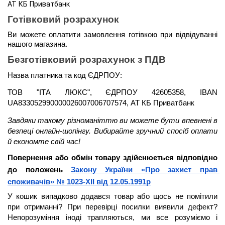
АТ КБ Приватбанк
Готівковий розрахунок
Ви можете оплатити замовлення готівкою при відвідуванні 
нашого магазина.
Безготівковий розрахунок з ПДВ
Назва платника та код ЄДРПОУ: 
ТОВ "ІТА ЛЮКС", ЄДРПОУ 42605358, IBAN 
UA833052990000026007006707574, АТ КБ Приватбанк
Завдяки такому різноманіттю ви можете бути 
впевнені в 
безпеці онлайн-шопінгу. Вибирайте зручний спосіб оплати 
й економте свій час!
Повернення або обмін товару здійснюється відповідно 
до положень 
Закону України «Про захист прав 
споживачів» № 1023-XII від 12.05.1991р
У кошик випадково додався товар або щось не помітили 
при отриманні? При перевірці посилки виявили дефект? 
Непорозуміння іноді трапляються, ми все розуміємо і 