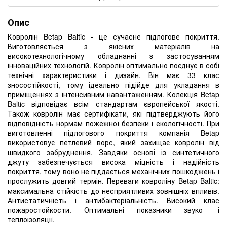
Опис
Ковролін Betap Baltic - це сучасне підлогове покриття.
Виготовляється з якісних матеріалів на
високотехнологічному обладнанні з застосуванням
інноваційних технологій. Ковролін оптимально поєднує в собі
технічні характеристики і дизайн. Він має 33 клас
зносостійкості, тому ідеально підійде для укладання в
приміщеннях з інтенсивним навантаженням. Колекція Betap
Baltic відповідає всім стандартам європейської якості.
Також ковролін має сертифікати, які підтверджують його
відповідність нормам пожежної безпеки і екологічності. При
виготовленні підлогового покриття компанія Betap
використовує петлевий ворс, який захищає ковролін від
швидкого забруднення. Завдяки основі із синтетичного
джуту забезпечується висока міцність і надійність
покриття, тому воно не піддається механічних пошкоджень і
прослужить довгий термін. Переваги ковроліну Betap Baltic:
максимальна стійкість до несприятливих зовнішніх впливів.
Антистатичність і антибактеріальність. Високий клас
пожаростойкости. Оптимальні показники звуко- і
теплоізоляції.