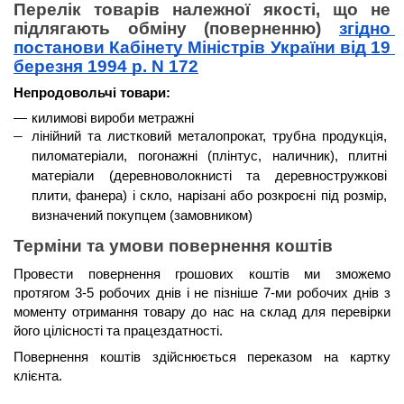
Перелік товарів належної якості, що не 
підлягають обміну (поверненню) 
згідно 
постанови Кабінету Міністрів України від 19 
березня 1994 р. N 172
Непродовольчі товари:
килимові вироби метражні
лінійний та листковий металопрокат, трубна продукція, 
пиломатеріали, погонажні (плінтус, наличник), плитні 
матеріали (деревноволокнисті та деревностружкові 
плити, фанера) і скло, нарізані або розкроєні під розмір, 
визначений покупцем (замовником)
Терміни та умови повернення коштів 
Провести повернення грошових коштів ми зможемо 
протягом 3-5 робочих днів і не пізніше 7-ми робочих днів
 з 
моменту отримання товару до нас на склад для перевірки 
його цілісності та працездатності. 
Повернення коштів здійснюється 
переказом на картку 
клієнта
.