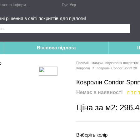
актна інформація
Блог
Публічний договір
Рус
Укр
Монтажні роботи
Доповн
і рішення в світі покриттів для підлоги!
Вінілова підлога
Ш
ПолMall - магазин підлогових покриттів:
Ковролін
Ковролін Condor Sprint 20
Ковролін Condor Sprin
Немає в наявності
Ціна за м2:
296.4
Виберіть колір