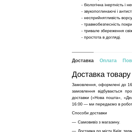
- біологічна інертність і не
- звукопоглинаючі і антистат
- несприйнятливість ворсу д
- травмобезпесність покриття
- тривале збереження свіжо
- простота в догляді.
Доставка
Оплата
Пов
Доставка товару
Замовлення, оформлені до 16
замовлення відбувається про
доставки («Нова пошта», «Дел
16:00 — ми передаємо в робот
Способи доставки
Самовивіз з магазину.
Доставка по місту Київ: терм