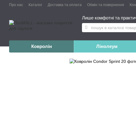
Про нас
Каталог
Доставка та оплата
Обмін та повернення
Конт
Лише комфотні та практичн
Ковролін
Лінолеум