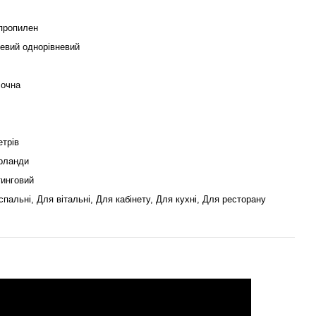
пропилен
евий однорівневий
очна
етрів
рланди
инговий
спальні, Для вітальні, Для кабінету, Для кухні, Для ресторану