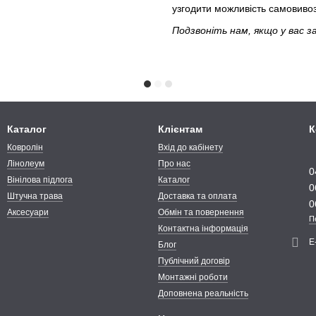
узгодити можливість самовив
Подзвоніть нам, якщо у вас з
Каталог
Клієнтам
К
Ковролін
Вхід до кабінету
Лінолеум
Про нас
0
Вінілова підлога
Каталог
0
Штучна трава
Доставка та оплата
0
Аксесуари
Обмін та повернення
П
Контактна інформація
Е
Блог
Публічний договір
Монтажні роботи
Доповнена реальність