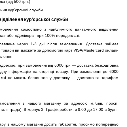
а (від 500 грн.)
ення кур’єрської служби
відділення кур'єрської служби
овлення самостійно з найближчого вантажного відділення
та» або «Делівері» при 100% передоплаті.
авлене через 1-3 дні після замовлення. Доставка займає
и товари ви зможете за допомогою карт VISA/Mastercard онлайн
влення.
а адресою, при замовленні від 6000 грн — доставка безкоштовна
відну інформацію на сторінці товару. При замовленні до 6000
в, які не мають безкоштовну доставку — доставка за тарифом
мовлення з нашого магазину за адресою м.Київ, просп.
лінграда), 8 корпус 3. Графік роботи: з 9:00 до 17:00 в будні,
овару в нашому магазині досить габаритні, просимо попередньо