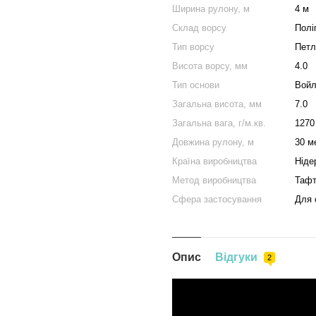
Ширина рулону, м
4 м
Склад ворсу
Полі
Тип ворсу
Петл
Висота ворсу, мм
4.0
Тип основи
Войл
Загальна висота, мм
7.0
Загальна вага, г/м.кв.
1270
Довжина рулону, м
30 м
Країна виробництва
Ніде
Метод виробництва
Тафт
Сфера застосування
Для 
Опис
Відгуки
2