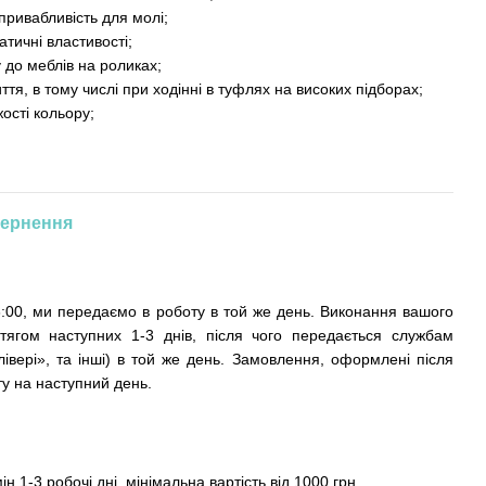
привабливість для молі;
ичні властивості;
о меблів на роликах;
, в тому числі при ходінні в туфлях на високих підборах;
сті кольору;
ернення
:00, ми передаємо в роботу в той же день. Виконання вашого
тягом наступних 1-3 днів, після чого передається службам
івері», та інші) в той же день. Замовлення, оформлені після
у на наступний день.
ін 1-3 робочі дні, мінімальна вартість від 1000 грн.