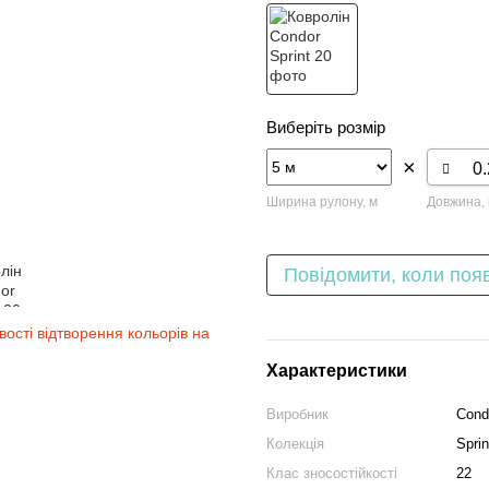
Виберіть розмір
×
Ширина рулону, м
Довжина,
Повідомити, коли поя
вості відтворення кольорів на
Характеристики
Виробник
Cond
Колекція
Sprin
Клас зносостійкості
22