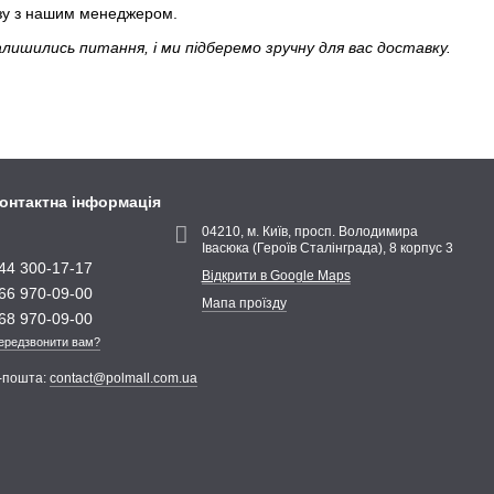
озу з нашим менеджером.
алишились питання, і ми підберемо зручну для вас доставку.
онтактна інформація
04210, м. Київ, просп. Володимира
Івасюка (Героїв Сталінграда), 8 корпус 3
44 300-17-17
Відкрити в Google Maps
66 970-09-00
Мапа проїзду
68 970-09-00
ередзвонити вам?
-пошта:
contact@polmall.com.ua