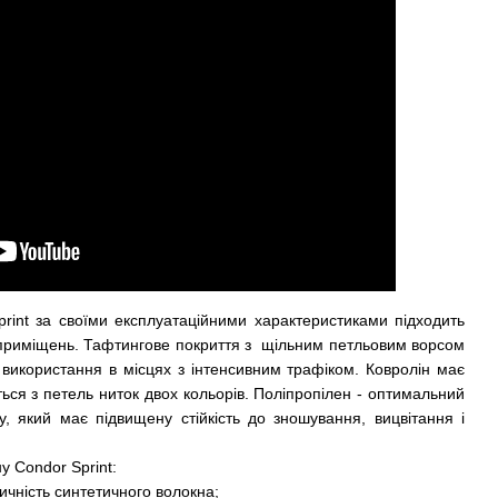
rint за своїми експлуатаційними характеристиками підходить
 приміщень. Тафтингове покриття з щільним петльовим ворсом
використання в місцях з інтенсивним трафіком. Ковролін має
ься з петель ниток двох кольорів. Поліпропілен - оптимальний
у, який має підвищену стійкість до зношування, вицвітання і
у Condor Sprint:
чність синтетичного волокна;