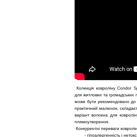
Колекція ковроліну Condor Sp
для житлових та громадських
може бути рекомендовано до 
практичний малюнок, складаєт
варіант волокна для ковролін
плямоутворення.
Конкурентні переваги ковролін
- гіпоалергенність і нетокси