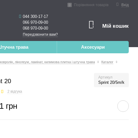
ена реальність
Порівняння товарів
Вхід
0
044 300-17-17
066 970-09-00
Мій кошик
0
068 970-09-00
Передзвонити вам?
тучна трава
Аксесуари
 ковролін, лінолеум, ламінат, килимова плитка і штучна трава
Каталог
Артикул
t 20
Sprint 20/5m/k
2 відгука
1 грн