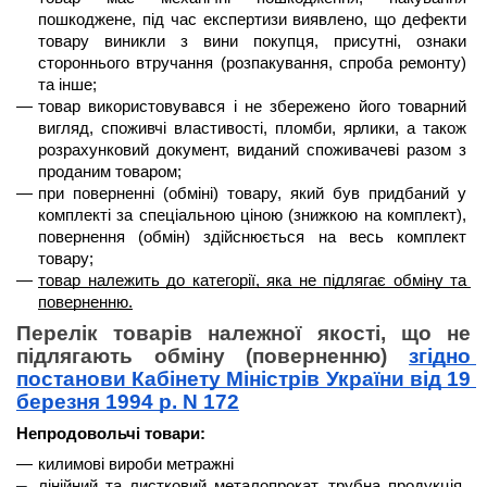
пошкоджене, під час експертизи виявлено, що дефекти 
товару виникли з вини покупця, присутні, ознаки 
стороннього втручання (розпакування, спроба ремонту) 
та інше;
товар використовувався і не збережено його товарний 
вигляд, споживчі властивості, пломби, ярлики, а також 
розрахунковий документ, виданий споживачеві разом з 
проданим товаром;
при поверненні (обміні) товару, який був придбаний у 
комплекті за спеціальною ціною (знижкою на комплект), 
повернення (обмін) здійснюється на весь комплект 
товару;
товар належить до категорії, яка не підлягає обміну та 
поверненню.
Перелік товарів належної якості, що не 
підлягають обміну (поверненню) 
згідно 
постанови Кабінету Міністрів України від 19 
березня 1994 р. N 172
Непродовольчі товари:
килимові вироби метражні
лінійний та листковий металопрокат, трубна продукція, 