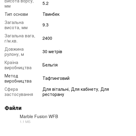
Висота ворсу,
5.2
мм
Тип основи
Твинбек
Загальна
9.3
висота, мм
Загальна вага,
2400
г/м.кв.
Довжина
30 метрів
рулону, м
Країна
Бельгія
виробництва
Метод
Тафтинговий
виробництва
Сфера
Для вітальні, Для кабінету, Для
застосування
ресторану
Файли
Marble Fusion WFB
1.1 МБ
PDF