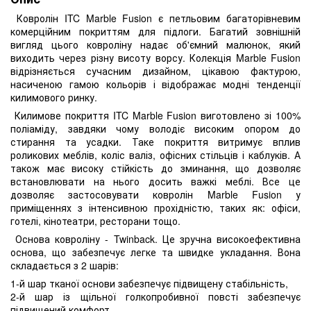
Ковролін ITC Marble Fusion є петльовим багаторівневим
комерційним покриттям для підлоги. Багатий зовнішній
вигляд цього ковроліну надає об'ємний малюнок, який
виходить через різну висоту ворсу. Колекція Marble Fusion
відрізняється сучасним дизайном, цікавою фактурою,
насиченою гамою кольорів і відображає модні тенденції
килимового ринку.
Килимове покриття ITC Marble Fusion виготовлено зі 100%
поліаміду, завдяки чому володіє високим опором до
стирання та усадки. Таке покриття витримує вплив
роликових меблів, коліс валіз, офісних стільців і каблуків. А
також має високу стійкість до зминання, що дозволяє
встановлювати на нього досить важкі меблі. Все це
дозволяє застосовувати ковролін Marble Fusion у
приміщеннях з інтенсивною прохідністю, таких як: офіси,
готелі, кінотеатри, ресторани тощо.
Основа ковроліну - Twinback. Це зручна високоефективна
основа, що забезпечує легке та швидке укладання. Вона
складається з 2 шарів:
1-й шар тканої основи забезпечує підвищену стабільність,
2-й шар із щільної голкопробивної повсті забезпечує
підвищений комфорт.