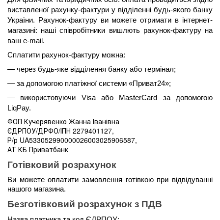
виставленої рахунку-фактури у відділенні будь-якого банку 
України. Рахунок-фактуру ви можете отримати в інтернет-
магазині: наші співробітники вишлють рахунок-фактуру на 
ваш e-mail.
Сплатити рахунок-фактуру можна:
— через будь-яке відділення банку або термінал;
— за допомогою платіжної системи «Приват24»;
— використовуючи Visa або MasterCard за допомогою 
LiqPay.
ФОП Кучерявенко Жанна Іванівна
ЄДРПОУ/ДРФО/ІПН 2279401127,
Р/р UA533052990000026003025906587,
АТ КБ Приватбанк
Готівковий розрахунок
Ви можете оплатити замовлення готівкою при відвідуванні 
нашого магазина.
Безготівковий розрахунок з ПДВ
Назва платника та код ЄДРПОУ: 