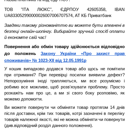
ТОВ "ІТА ЛЮКС", ЄДРПОУ 42605358, IBAN 
UA833052990000026007006707574, АТ КБ Приватбанк
Завдяки такому різноманіттю ви можете бути 
впевнені в 
безпеці онлайн-шопінгу. Вибирайте зручний спосіб оплати 
й економте свій час!
Повернення або обмін товару здійснюється відповідно 
до положень 
Закону України «Про захист прав 
споживачів» № 1023-XII від 12.05.1991р
У кошик випадково додався товар або щось не помітили 
при отриманні? При перевірці посилки виявили дефект? 
Непорозуміння іноді трапляються, ми все розуміємо і 
робимо все можливе, щоб розв'язувати проблему. Просто 
розкажіть нам про це, а ми зі свого боку розповімо, як 
можемо допомогти.
Ви можете повернути чи обміняти товар протягом 14 днів 
після доставки, крім тих товарів, котрі зазначені в переліку 
товарів належної якості, які не можна обміняти чи повернути 
(див.відповідний розділ данного положення).