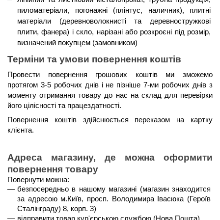
пиломатеріали, погонажні (плінтус, наличник), плитні 
матеріали (деревноволокнисті та деревностружкові 
плити, фанера) і скло, нарізані або розкроєні під розмір, 
визначений покупцем (замовником)
Терміни та умови повернення коштів 
Провести повернення грошових коштів ми зможемо 
протягом 3-5 робочих днів і не пізніше 7-ми робочих днів
 з 
моменту отримання товару до нас на склад для перевірки 
його цілісності та працездатності. 
Повернення коштів здійснюється 
переказом на картку 
клієнта
.
Адреса магазину, де можна оформити 
повернення товару
Повернути можна:
безпосередньо в нашому магазині (магазин знаходится 
за адресою м.Київ, просп. Володимира Івасюка (Героїв 
Сталінграду) 8, корп. 3)
відправити товар кур'єрською службою (Нова Пошта). 