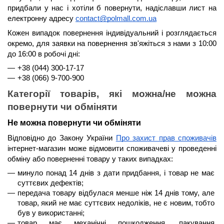
придбали у нас і хотіли б повернути, надіславши лист на 
електронну адресу 
contact@polmall.com.ua
Кожен випадок повернення індивідуальний і розглядається 
окремо, для заявки на повернення зв'яжіться з нами з 
10:00 
до 16:00
 в робочі дні:
+38 (044) 300-17-17
+38 (066) 9-700-900
Категорії товарів, які можна/не можна 
повернути чи обміняти
Не можна повернути чи обміняти
Відповідно до Закону України 
Про захист прав споживачів
інтернет-магазин може відмовити споживачеві у проведенні 
обміну або поверненні товару у таких випадках:
минуло 
понад 14 днів
 з дати придбання, і товар не має 
суттєвих дефектів;
передача товару відбулася менше 
ніж 14 днів
 тому, але 
товар, який не має суттєвих недоліків, не є новим, тобто 
був у використанні;
товар має механічні пошкодження, пакування 