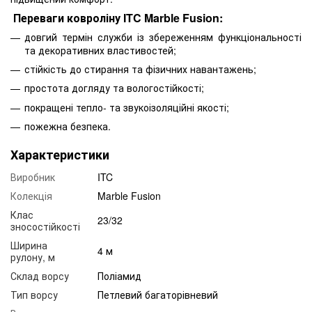
Переваги ковроліну ITC Marble Fusion:
довгий термін служби із збереженням функціональності
та декоративних властивостей;
стійкість до стирання та фізичних навантажень;
простота догляду та вологостійкості;
покращені тепло- та звукоізоляційні якості;
пожежна безпека.
Характеристики
Виробник
ITC
Колекція
Marble Fusion
Клас
23/32
зносостійкості
Ширина
4 м
рулону, м
Склад ворсу
Поліамид
Тип ворсу
Петлевий багаторівневий