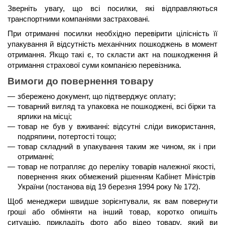
Зверніть увагу, що всі посилки, які відправляються 
транспортними компаніями застраховані.
При отриманні посилки необхідно перевірити цілісність її 
упакування й відсутність механічних пошкоджень в момент 
отримання. Якщо такі є, то скласти акт на пошкодження й 
отримання страхової суми компанією перевізника.
Вимоги до повернення товару
збережено документ, що підтверджує оплату;
товарний вигляд та упаковка не пошкоджені, всі бірки та 
ярлики на місці;
товар не був у вживанні: відсутні сліди використання, 
подряпини, потертості тощо;
товар складний в упакування таким же чином, як і при 
отриманні;
товар не потрапляє до переліку товарів належної якості, 
повернення яких обмежений рішенням Кабінет Міністрів 
України (постанова від 19 березня 1994 року № 172).
Щоб менеджери швидше зорієнтували, як вам повернути 
гроші або обміняти на інший товар, коротко опишіть 
ситуацію, прикладіть фото або відео товару, який ви 