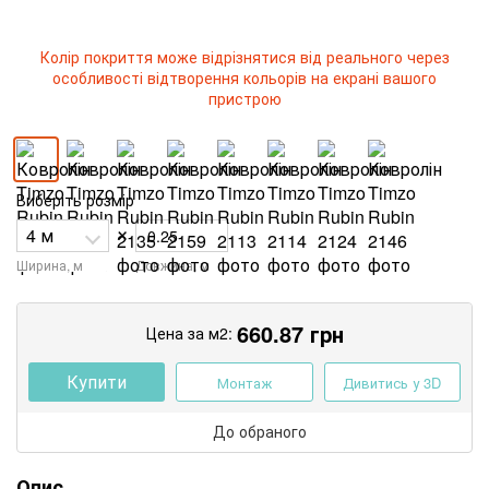
Колір покриття може відрізнятися від реального через
особливості відтворення кольорів на екрані вашого
пристрою
Виберіть розмір
×
Ширина, м
Довжина, м
660.87
грн
Цена за м2:
Купити
Монтаж
Дивитись у 3D
До обраного
Опис