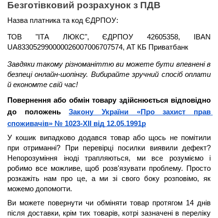
Безготівковий розрахунок з ПДВ
Назва платника та код ЄДРПОУ: 
ТОВ "ІТА ЛЮКС", ЄДРПОУ 42605358, IBAN 
UA833052990000026007006707574, АТ КБ Приватбанк
Завдяки такому різноманіттю ви можете бути 
впевнені в 
безпеці онлайн-шопінгу. Вибирайте зручний спосіб оплати 
й економте свій час!
Повернення або обмін товару здійснюється відповідно 
до положень 
Закону України «Про захист прав 
споживачів» № 1023-XII від 12.05.1991р
У кошик випадково додався товар або щось не помітили 
при отриманні? При перевірці посилки виявили дефект? 
Непорозуміння іноді трапляються, ми все розуміємо і 
робимо все можливе, щоб розв'язувати проблему. Просто 
розкажіть нам про це, а ми зі свого боку розповімо, як 
можемо допомогти.
Ви можете повернути чи обміняти товар протягом 14 днів 
після доставки, крім тих товарів, котрі зазначені в переліку 