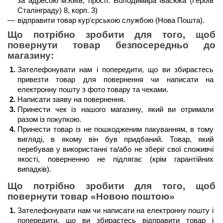
за адресою м.Київ, просп. Володимира Івасюка (Героїв 
Сталінграду) 8, корп. 3)
відправити товар кур'єрською службою (Нова Пошта). 
Що потрібно зробити для того, щоб 
повернути товар безпосередньо до 
магазину:
Зателефонувати нам і попередити, що ви збираєтесь 
привезти товар для повернення чи написати на 
електронну пошту з фото товару та чеками.
Написати заяву на повернення.
Принести чек із нашого магазину, який ви отримали 
разом із покупкою.
Принести товар із не пошкодженим пакуванням, в тому 
вигляді, в якому він був придбаний. Товар, який 
перебував у використанні та/або не зберіг свої споживчі 
якості, поверненню не підлягає (крім гарантійних 
випадків). 
Що потрібно зробити для того, щоб 
повернути товар 
«Новою поштою»
Зателефонувати нам чи написати на електронну пошту і 
попередити, що ви збираєтесь відправити товар і 