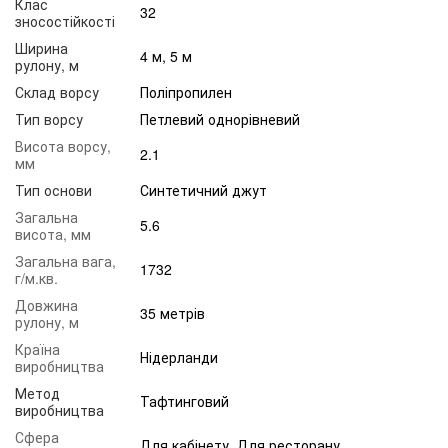
Клас
32
зносостійкості
Ширина
4 м, 5 м
рулону, м
Склад ворсу
Поліпропилен
Тип ворсу
Петлевий однорівневий
Висота ворсу,
2.1
мм
Тип основи
Синтетичний джут
Загальна
5.6
висота, мм
Загальна вага,
1732
г/м.кв.
Довжина
35 метрів
рулону, м
Країна
Нідерланди
виробництва
Метод
Тафтинговий
виробництва
Сфера
Для кабінету, Для ресторану