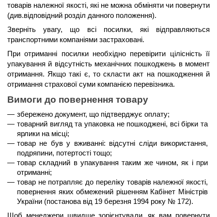
товарів належної якості, які не можна обміняти чи повернути 
(див.відповідний розділ данного положення).
Зверніть увагу, що всі посилки, які відправляються 
транспортними компаніями застраховані.
При отриманні посилки необхідно перевірити цілісність її 
упакування й відсутність механічних пошкоджень в момент 
отримання. Якщо такі є, то скласти акт на пошкодження й 
отримання страхової суми компанією перевізника.
Вимоги до повернення товару
збережено документ, що підтверджує оплату;
товарний вигляд та упаковка не пошкоджені, всі бірки та 
ярлики на місці;
товар не був у вживанні: відсутні сліди використання, 
подряпини, потертості тощо;
товар складний в упакування таким же чином, як і при 
отриманні;
товар не потрапляє до переліку товарів належної якості, 
повернення яких обмежений рішенням Кабінет Міністрів 
України (постанова від 19 березня 1994 року № 172).
Щоб менеджери швидше зорієнтували, як вам повернути 