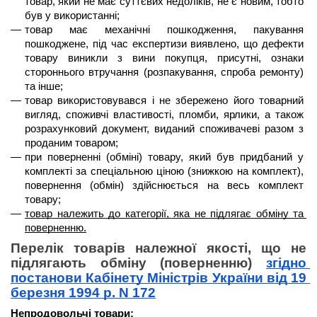
товар, який не має суттєвих недоліків, не є новим, тобто 
був у використанні;
товар має механічні пошкодження, пакування 
пошкоджене, під час експертизи виявлено, що дефекти 
товару виникли з вини покупця, присутні, ознаки 
стороннього втручання (розпакування, спроба ремонту) 
та інше;
товар використовувався і не збережено його товарний 
вигляд, споживчі властивості, пломби, ярлики, а також 
розрахунковий документ, виданий споживачеві разом з 
проданим товаром;
при поверненні (обміні) товару, який був придбаний у 
комплекті за спеціальною ціною (знижкою на комплект), 
повернення (обмін) здійснюється на весь комплект 
товару;
товар належить до категорії, яка не підлягає обміну та 
поверненню.
Перелік товарів належної якості, що не 
підлягають обміну (поверненню) 
згідно 
постанови Кабінету Міністрів України від 19 
березня 1994 р. N 172
Непродовольчі товари: