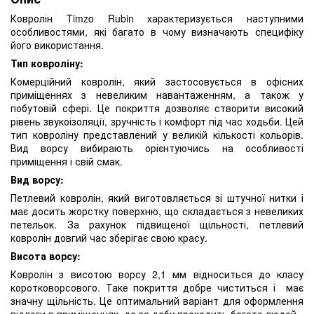
Ковролін Timzo Rubin характеризується наступними
особливостями, які багато в чому визначають специфіку
його використання.
Тип ковроліну:
Комерційний ковролін, який застосовується в офісних
приміщеннях з невеликим навантаженням, а також у
побутовій сфері. Це покриття дозволяє створити високий
рівень звукоізоляції, зручність і комфорт під час ходьби. Цей
тип ковроліну представлений у великій кількості кольорів.
Вид ворсу вибирають орієнтуючись на особливості
приміщення і свій смак.
Вид ворсу:
Петлевий ковролін, який виготовляється зі штучної нитки і
має досить жорстку поверхню, що складається з невеликих
петельок. За рахунок підвищеної щільності, петлевий
ковролін довгий час зберігає свою красу.
Висота ворсу:
Ковролін з висотою ворсу 2,1 мм відноситься до класу
коротковорсового. Таке покриття добре чиститься і має
значну щільність. Це оптимальний варіант для оформлення
підлоги в приміщеннях, де за добу проходить багато людей.