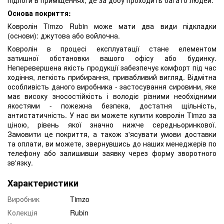
Основа покриття:
Ковролін Timzo Rubin може мати два види підкладки
(основи): джутова або войлочна.
Ковролін в процесі експлуатації стане елементом
затишної обстановки вашого офісу або будинку.
Неперевершена якість продукції забезпечує комфорт під час
ходіння, легкість прибирання, привабливий вигляд. Відмітна
особливість даного виробника - застосування сировини, яке
має високу зносостійкість і володіє різними необхідними
якостями - пожежна безпека, достатня щільність,
антистатичність. У нас ви можете купити ковролін Timzo за
ціною, рівень якої значно нижче середньоринкової.
Замовити це покриття, а також з'ясувати умови доставки
та оплати, ви можете, звернувшись до наших менеджерів по
телефону або залишивши заявку через форму зворотного
зв'язку.
Характеристики
Виробник
Timzo
Колекція
Rubin