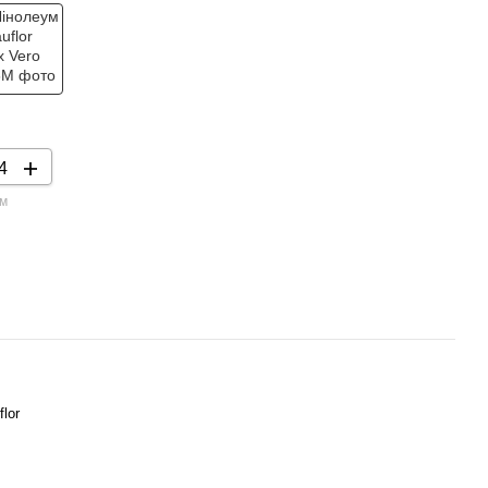
 м
lor