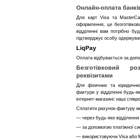
Онлайн-оплата банк
Для карт Visa та MasterCa
оформлення, це безготівков
відділенні вам потрібно бу
підтверджує особу одержува
LiqPay 
Оплата відбувається за допо
Безготівковий ро
реквізитами
Для фізичних та юридичних
фактури у відділенні будь-я
інтернет-магазині: наші спів
Сплатити рахунок-фактуру м
— через будь-яке відділення
— за допомогою платіжної с
— використовуючи Visa або M