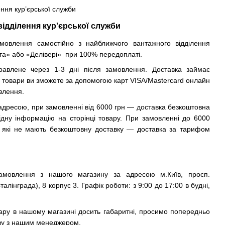
ення кур’єрської служби
відділення кур'єрської служби
овлення самостійно з найближчого вантажного відділення
та» або «Делівері» при 100% передоплаті.
авлене через 1-3 дні після замовлення. Доставка займає
и товари ви зможете за допомогою карт VISA/Mastercard онлайн
влення.
а адресою, при замовленні від 6000 грн — доставка безкоштовна
відну інформацію на сторінці товару. При замовленні до 6000
в, які не мають безкоштовну доставку — доставка за тарифом
мовлення з нашого магазину за адресою м.Київ, просп.
лінграда), 8 корпус 3. Графік роботи: з 9:00 до 17:00 в будні,
овару в нашому магазині досить габаритні, просимо попередньо
озу з нашим менеджером.