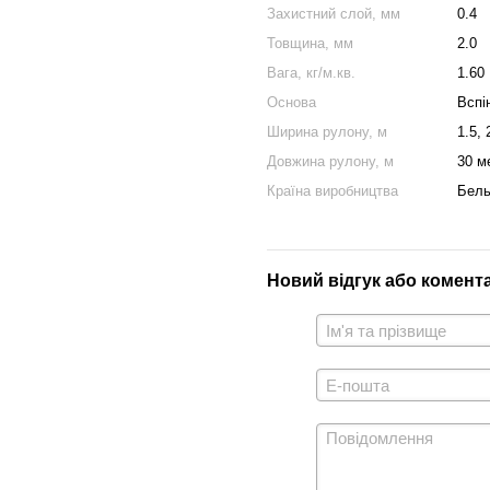
Захистний слой, мм
0.4
Товщина, мм
2.0
Вага, кг/м.кв.
1.60
Основа
Вспі
Ширина рулону, м
1.5, 
Довжина рулону, м
30 м
Країна виробництва
Бель
Новий відгук або комент