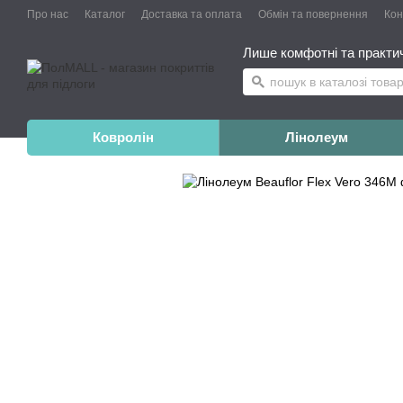
Про нас
Каталог
Доставка та оплата
Обмін та повернення
Конт
Лише комфотні та практичн
Ковролін
Лінолеум