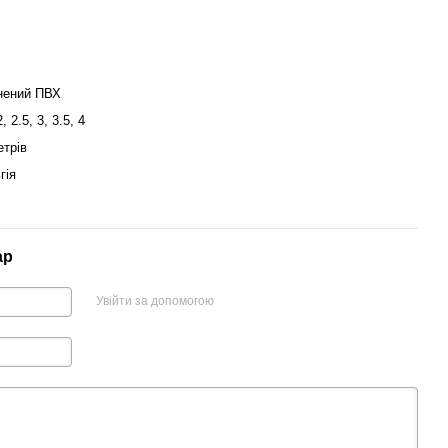
нений ПВХ
2, 2.5, 3, 3.5, 4
етрів
гія
ар
Увійти за допомогою