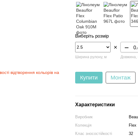
Виберіть розмір
×
Ширина рулону, м
Довжина,
вості відтворення кольорів на
Купити
Монтаж
Характеристики
Виробник
Beauf
Колекція
Flex
Клас зносостійкості
32