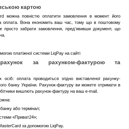
івською картою
rd можна повністю оплатити замовлення в момент його 
а оплата. Вона економить ваш час, тому що в поштовому 
де просто забрати замовлення, пред'явивши документ, що 
ча.
могою платіжної системи LiqPay на сайті
зрахунок за рахунком-фактурою та 
 осіб: оплата проводиться згідно виставленої рахунку-
кого банку України. Рахунок-фактуру ви можете отримати в 
робітники вишлють рахунок-фактуру на ваш e-mail.
ожна:
 банку або термінал;
истеми «Приват24»;
asterCard за допомогою LiqPay.