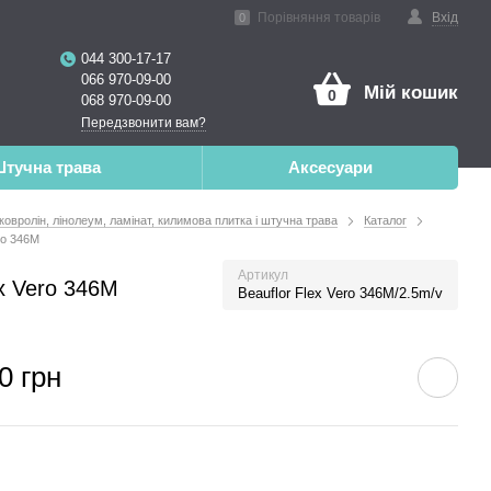
ена реальність
Порівняння товарів
Вхід
0
044 300-17-17
066 970-09-00
Мій кошик
0
068 970-09-00
Передзвонити вам?
тучна трава
Аксесуари
 ковролін, лінолеум, ламінат, килимова плитка і штучна трава
Каталог
ro 346M
Артикул
ex Vero 346M
Beauflor Flex Vero 346M/2.5m/v
0 грн