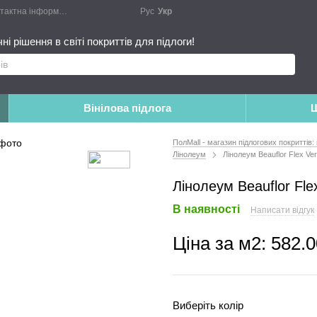
актна інформація
Блог
Публічний договір
Рус
Укр
Монтажні роботи
Доповн
і рішення в світі покриттів для підлоги!
Вінілова підлога
Ш
ПолMall - магазин підлогових покриттів:
Лінолеум
Лінолеум Beauflor Flex Ve
Лінолеум Beauflor Fl
В наявності
Написати відгук
Ціна за м2:
582.0
Виберіть колір