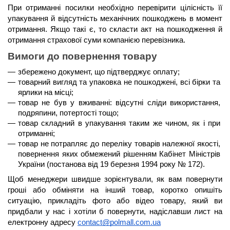
При отриманні посилки необхідно перевірити цілісність її 
упакування й відсутність механічних пошкоджень в момент 
отримання. Якщо такі є, то скласти акт на пошкодження й 
отримання страхової суми компанією перевізника.
Вимоги до повернення товару
збережено документ, що підтверджує оплату;
товарний вигляд та упаковка не пошкоджені, всі бірки та 
ярлики на місці;
товар не був у вживанні: відсутні сліди використання, 
подряпини, потертості тощо;
товар складний в упакування таким же чином, як і при 
отриманні;
товар не потрапляє до переліку товарів належної якості, 
повернення яких обмежений рішенням Кабінет Міністрів 
України (постанова від 19 березня 1994 року № 172).
Щоб менеджери швидше зорієнтували, як вам повернути 
гроші або обміняти на інший товар, коротко опишіть 
ситуацію, прикладіть фото або відео товару, який ви 
придбали у нас і хотіли б повернути, надіславши лист на 
електронну адресу 
contact@polmall.com.ua