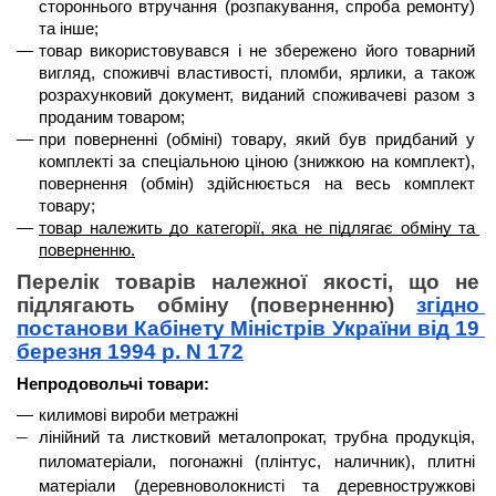
стороннього втручання (розпакування, спроба ремонту) 
та інше;
товар використовувався і не збережено його товарний 
вигляд, споживчі властивості, пломби, ярлики, а також 
розрахунковий документ, виданий споживачеві разом з 
проданим товаром;
при поверненні (обміні) товару, який був придбаний у 
комплекті за спеціальною ціною (знижкою на комплект), 
повернення (обмін) здійснюється на весь комплект 
товару;
товар належить до категорії, яка не підлягає обміну та 
поверненню.
Перелік товарів належної якості, що не 
підлягають обміну (поверненню) 
згідно 
постанови Кабінету Міністрів України від 19 
березня 1994 р. N 172
Непродовольчі товари:
килимові вироби метражні
лінійний та листковий металопрокат, трубна продукція, 
пиломатеріали, погонажні (плінтус, наличник), плитні 
матеріали (деревноволокнисті та деревностружкові 