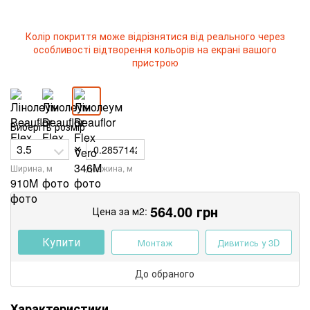
Колір покриття може відрізнятися від реального через
особливості відтворення кольорів на екрані вашого
пристрою
Виберіть розмір
×
Ширина, м
Довжина, м
564.00
грн
Цена за м2:
Купити
Монтаж
Дивитись у 3D
До обраного
Характеристики