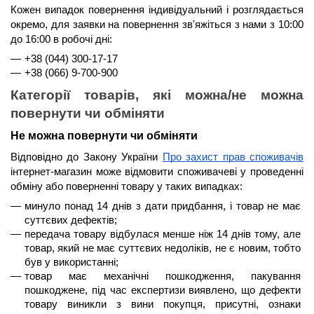
Кожен випадок повернення індивідуальний і розглядається 
окремо, для заявки на повернення зв'яжіться з нами з 
10:00 
до 16:00
 в робочі дні:
+38 (044) 300-17-17
+38 (066) 9-700-900
Категорії товарів, які можна/не можна 
повернути чи обміняти
Не можна повернути чи обміняти
Відповідно до Закону України 
Про захист прав споживачів
інтернет-магазин може відмовити споживачеві у проведенні 
обміну або поверненні товару у таких випадках:
минуло 
понад 14 днів
 з дати придбання, і товар не має 
суттєвих дефектів;
передача товару відбулася менше 
ніж 14 днів
 тому, але 
товар, який не має суттєвих недоліків, не є новим, тобто 
був у використанні;
товар має механічні пошкодження, пакування 
пошкоджене, під час експертизи виявлено, що дефекти 
товару виникли з вини покупця, присутні, ознаки 