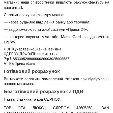
магазині: наші співробітники вишлють рахунок-фактуру на 
ваш e-mail.
Сплатити рахунок-фактуру можна:
— через будь-яке відділення банку або термінал;
— за допомогою платіжної системи «Приват24»;
— використовуючи Visa або MasterCard за допомогою 
LiqPay.
ФОП Кучерявенко Жанна Іванівна
ЄДРПОУ/ДРФО/ІПН 2279401127,
Р/р UA533052990000026003025906587,
АТ КБ Приватбанк
Готівковий розрахунок
Ви можете оплатити замовлення готівкою при відвідуванні 
нашого магазина.
Безготівковий розрахунок з ПДВ
Назва платника та код ЄДРПОУ: 
ТОВ "ІТА ЛЮКС", ЄДРПОУ 42605358, IBAN 