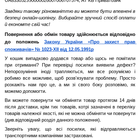
UA833052990000026007006707574, АТ КБ Приватбанк
Завдяки такому різноманіттю ви можете бути 
впевнені в 
безпеці онлайн-шопінгу. Вибирайте зручний спосіб оплати 
й економте свій час!
Повернення або обмін товару здійснюється відповідно 
до положень 
Закону України «Про захист прав 
споживачів» № 1023-XII від 12.05.1991р
У кошик випадково додався товар або щось не помітили 
при отриманні? При перевірці посилки виявили дефект? 
Непорозуміння іноді трапляються, ми все розуміємо і 
робимо все можливе, щоб розв'язувати проблему. Просто 
розкажіть нам про це, а ми зі свого боку розповімо, як 
можемо допомогти.
Ви можете повернути чи обміняти товар протягом 14 днів 
після доставки, крім тих товарів, котрі зазначені в переліку 
товарів належної якості, які не можна обміняти чи повернути 
(див.відповідний розділ данного положення).
Зверніть увагу, що всі посилки, які відправляються 
транспортними компаніями застраховані.