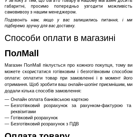
У зв’язку з тим, що багато товару в нашому магазині досить
габаритні, просимо попередньо узгодити можливість
самовивозу з нашим менеджером.
Подзвоніть нам, якщо у вас залишились питання, і ми
підберемо зручну для вас доставку.
Способи оплати в магазині 
ПолMall
Магазин ПолMall
 піклується про кожного покупця, тому ви 
можете скористатися готівковим і безготівковим способом 
оплати: оплатити товар при замовленні і в момент його 
отримання. Щоб зробити ваш онлайн-шопінг приємнішим, ми 
додали кілька способів замовлення:
Онлайн оплата банківською карткою
Безготівковий розрахунок за рахунком-фактурою та 
реквізитами
Готівковий розрахунок
Безготівковий розрахунок з ПДВ
Оплата товару