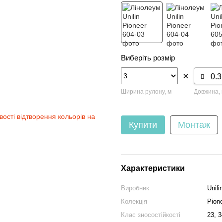
Виберіть розмір
×
Ширина рулону, м
Довжина,
вості відтворення кольорів на
Купити
Монтаж
Характеристики
Виробник
Unili
Колекція
Pion
Клас зносостійкості
23, 3