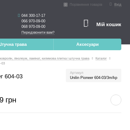
ена реальність
Порівняння товарів
Вхід
0
044 300-17-17
066 970-09-00
Мій кошик
0
068 970-09-00
Передзвонити вам?
тучна трава
Аксесуари
 ковролін, лінолеум, ламінат, килимова плитка і штучна трава
Каталог
4-03
Артикул
er 604-03
Unilin Pioneer 604-03/3m/kp
9 грн