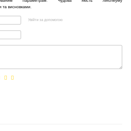
изованим параметрам. Чудова якість лінолеуму
и та висновками.
Увійти за допомогою