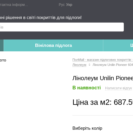
актна інформація
Блог
Публічний договір
Рус
Укр
Монтажні роботи
Доповн
і рішення в світі покриттів для підлоги!
Вінілова підлога
Ш
ПолMall - магазин підлогових покриттів:
Лінолеум
Лінолеум Unilin Pioneer 60
Лінолеум Unilin Pione
В наявності
Написати відгук
Ціна за м2:
687.5
Виберіть колір