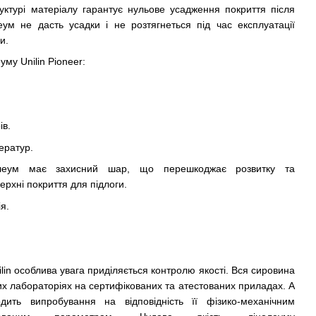
уктурі матеріалу гарантує нульове усадження покриття після
еум не дасть усадки і не розтягнеться під час експлуатації
и.
му Unilin Pioneer:
ів.
ератур.
інолеум має захисний шар, що перешкоджає розвитку та
рхні покриття для підлоги.
ія.
lin особлива увага приділяється контролю якості. Вся сировина
их лабораторіях на сертифікованих та атестованих приладах. А
дить випробування на відповідність її фізико-механічним