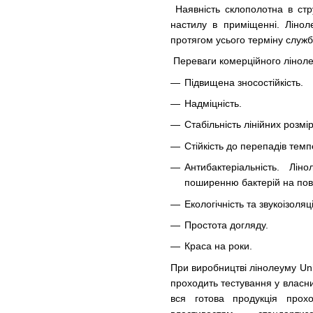
Наявність склополотна в стр
настилу в приміщенні. Лінол
протягом усього терміну служб
Переваги комерційного лінолеу
Підвищена зносостійкість.
Надміцність.
Стабільність лінійних розмір
Стійкість до перепадів темп
Антибактеріальність. Л
поширенню бактерій на пове
Екологічність та звукоізоляц
Простота догляду.
Краса на роки.
При виробництві лінолеуму Uni
проходить тестування у власн
вся готова продукція прохо