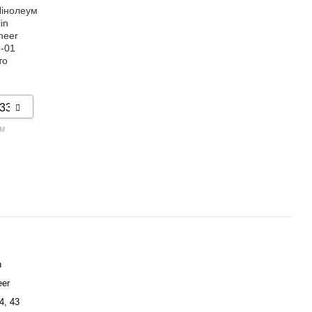
 м
n
eer
4, 43