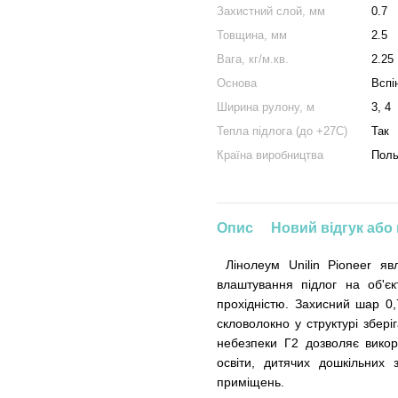
Захистний слой, мм
0.7
Товщина, мм
2.5
Вага, кг/м.кв.
2.25
Основа
Вспі
Ширина рулону, м
3, 4
Тепла підлога (до +27С)
Так
Країна виробництва
Пол
Опис
Новий відгук або
Лінолеум Unilin Pioneer яв
влаштування підлог на об'є
прохідністю. Захисний шар 0,
скловолокно у структурі зберіг
небезпеки Г2 дозволяє викор
освіти, дитячих дошкільних з
приміщень.