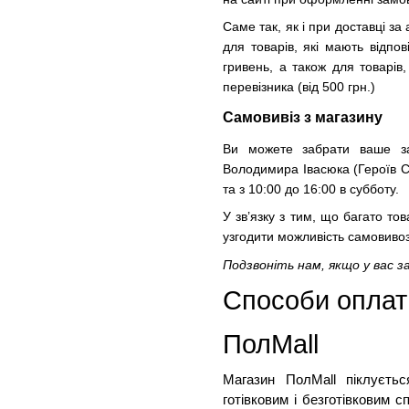
Саме так, як і при доставці з
для товарів, які мають відпо
гривень, а також для товарі
перевізника (від 500 грн.)
Самовивіз з магазину
Ви можете забрати ваше за
Володимира Івасюка (Героїв Ста
та з 10:00 до 16:00 в субботу.
У зв’язку з тим, що багато т
узгодити можливість самовив
Подзвоніть нам, якщо у вас з
Способи оплати
ПолMall
Магазин ПолMall
 піклуєть
готівковим і безготівковим 