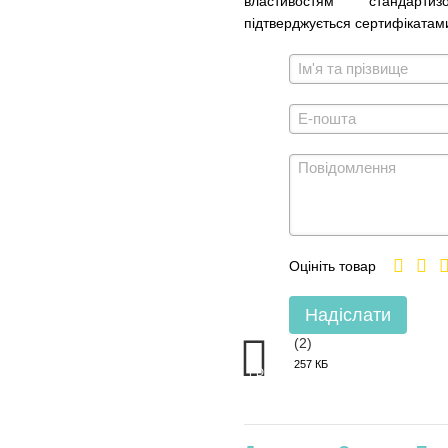
властивостям стандарт
підтверджується сертифікатам
Оцініть товар
Надіслати
(2)
257 КБ
PDF