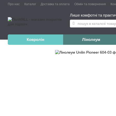
Про нас
Каталог
Доставка та оплата
Обмін та повернення
Конт
Лише комфотні та практичн
Ковролін
Лінолеум