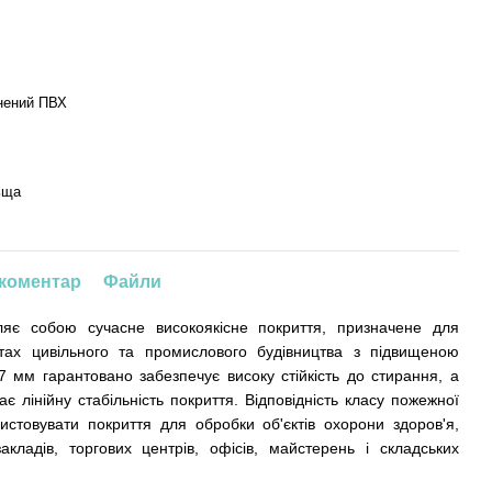
нений ПВХ
ьща
 коментар
Файли
ляє собою сучасне високоякісне покриття, призначене для
ктах цивільного та промислового будівництва з підвищеною
7 мм гарантовано забезпечує високу стійкість до стирання, а
ає лінійну стабільність покриття. Відповідність класу пожежної
истовувати покриття для обробки об'єктів охорони здоров'я,
акладів, торгових центрів, офісів, майстерень і складських